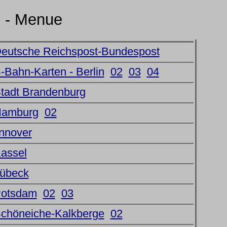
e - Menue
Deutsche Reichspost-Bundespost
S-Bahn-Karten - Berlin
02
03
04
Stadt Brandenburg
 Hamburg
02
annover
Kassel
Lübeck
Potsdam
02
03
Schöneiche-Kalkberge
02