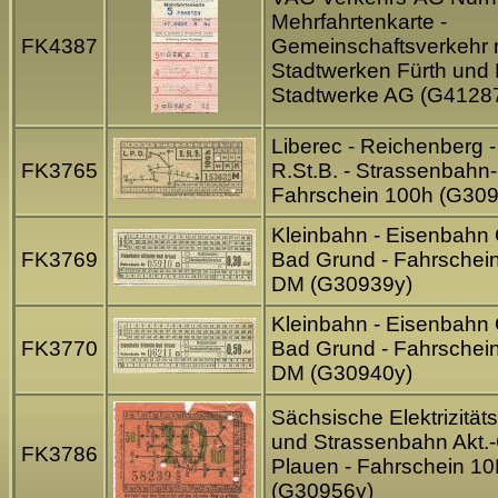
Mehrfahrtenkarte -
FK4387
Gemeinschaftsverkehr 
Stadtwerken Fürth und 
Stadtwerke AG (G4128
Liberec - Reichenberg - 
FK3765
R.St.B. - Strassenbahn-
Fahrschein 100h (G30
Kleinbahn - Eisenbahn 
FK3769
Bad Grund - Fahrschein
DM (G30939y)
Kleinbahn - Eisenbahn 
FK3770
Bad Grund - Fahrschein
DM (G30940y)
Sächsische Elektrizität
und Strassenbahn Akt.
FK3786
Plauen - Fahrschein 10
(G30956y)