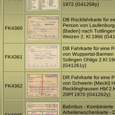
1972 (G41258y)
DB Rückfahrkarte für e
Person von Laufenburg
FK4360
(Baden) nach Tuttlinge
Weizen 2. Kl 1966 (G4
DB Fahrkarte für eine 
von Wuppertal-Barmen
FK4361
Solingen Ohligs 2.Kl 1
(G41261y)
DR Fahrkarte für eine 
von Schwerin (Meckl) H
FK4362
Recklinghausen Hbf 2.
20Pf 1970 (G41262y)
Bahnbus - Kombinierte
Arbeiterwochenkarte - 