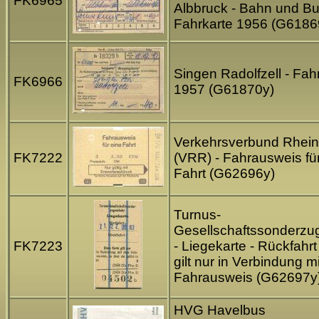
FK6965
Albbruck - Bahn und Bu
Fahrkarte 1956 (G6186
Singen Radolfzell - Fah
FK6966
1957 (G61870y)
Verkehrsverbund Rhein
FK7222
(VRR) - Fahrausweis fü
Fahrt (G62696y)
Turnus-
Gesellschaftssonderzu
FK7223
- Liegekarte - Rückfahrt
gilt nur in Verbindung m
Fahrausweis (G62697y
HVG Havelbus