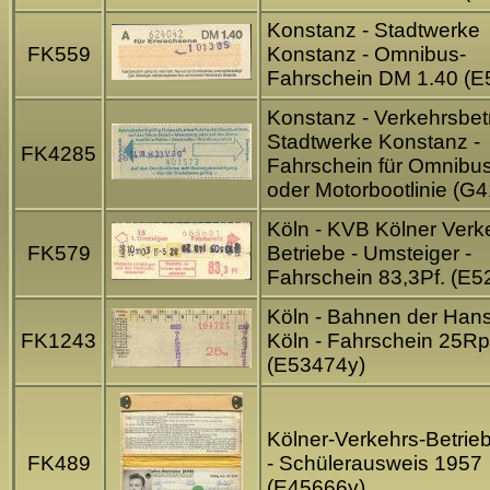
Konstanz - Stadtwerke
FK559
Konstanz - Omnibus-
Fahrschein DM 1.40 (E
Konstanz - Verkehrsbet
Stadtwerke Konstanz -
FK4285
Fahrschein für Omnibu
oder Motorbootlinie (G
Köln - KVB Kölner Verk
FK579
Betriebe - Umsteiger -
Fahrschein 83,3Pf. (E5
Köln - Bahnen der Han
FK1243
Köln - Fahrschein 25Rp
(E53474y)
Kölner-Verkehrs-Betrie
FK489
- Schülerausweis 1957
(E45666y)