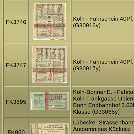
Köln - Fahrschein 40Pf. 
FK3746
(G30916y)
Köln - Fahrschein 40Pf. 
FK3747
(G30917y)
Köln-Bonner E. - Fahrs
Köln Trankgasse Ubierr
FK3895
Bonn Endbahnhof 2.60
Klasse (G33065y)
Lübecker Strassenbahn
Autoomnibus Kücknitz
FK950