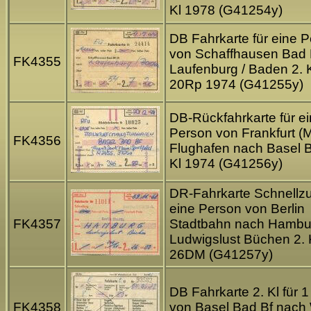
Kl 1978 (G41254y)
DB Fahrkarte für eine 
von Schaffhausen Bad 
FK4355
Laufenburg / Baden 2. K
20Rp 1974 (G41255y)
DB-Rückfahrkarte für e
Person von Frankfurt (
FK4356
Flughafen nach Basel B
Kl 1974 (G41256y)
DR-Fahrkarte Schnellzu
eine Person von Berlin
FK4357
Stadtbahn nach Hambu
Ludwigslust Büchen 2. 
26DM (G41257y)
DB Fahrkarte 2. Kl für 
FK4358
von Basel Bad Bf nach