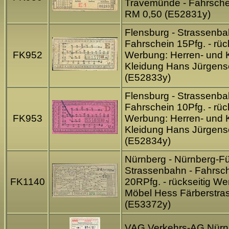
Travemünde - Fahrsche
RM 0,50 (E52831y)
Flensburg - Strassenba
Fahrschein 15Pfg. - rüc
FK952
Werbung: Herren- und 
Kleidung Hans Jürgen
(E52833y)
Flensburg - Strassenba
Fahrschein 10Pfg. - rüc
FK953
Werbung: Herren- und 
Kleidung Hans Jürgen
(E52834y)
Nürnberg - Nürnberg-Fü
Strassenbahn - Fahrsc
FK1140
20RPfg. - rückseitig We
Möbel Hess Färberstra
(E53372y)
VAG Verkehrs-AG Nürn