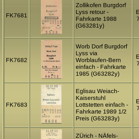
Zollikofen Burgdorf
Lyss retour -
FK7681
Fahrkarte 1988
(G63281y)
Worb Dorf Burgdorf
Lyss via
FK7682
Worblaufen-Bern
einfach - Fahrkarte
1985 (G63282y)
Eglisau Weiach-
Kaiserstuhl
FK7683
Lottstetten einfach -
Fahrkarte 1989 1/2
Preis (G63283y)
ZÜrich - NÄfels-