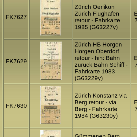
Zürich Oerlikon
Zürich Flughafen
FK7627
retour - Fahrkarte
1985 (G63227y)
Zürich HB Horgen
Horgen Oberdorf
retour - hin: Bahn
FK7629
zurück Bahn Schiff -
Fahrkarte 1983
(G63229y)
Zürich Konstanz via
Berg retour - via
FK7630
Berg - Fahrkarte
1984 (G63230y)
Gümmenen Bern