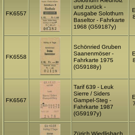
Solothurn Riedholz
und zurück -
FK6557
Ausgabe Solothurn
Baseltor - Fahrkarte
1968 (G59187y)
Schönried Gruben
Saanenmöser -
FK6558
Fahrkarte 1975
(G59188y)
Tarif 639 - Leuk
Sierre / Siders
FK6567
Gampel-Steg -
Fahrkarte 1987
(G59197y)
Zürich Wiedlisbach