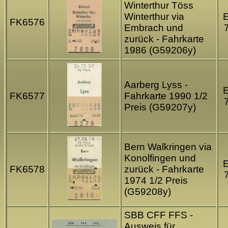
Winterthur Töss
Winterthur via
FK6576
Embrach und
zurück - Fahrkarte
1986 (G59206y)
Aarberg Lyss -
FK6577
Fahrkarte 1990 1/2
Preis (G59207y)
Bern Walkringen via
Konolfingen und
FK6578
zurück - Fahrkarte
1974 1/2 Preis
(G59208y)
SBB CFF FFS -
Ausweis für