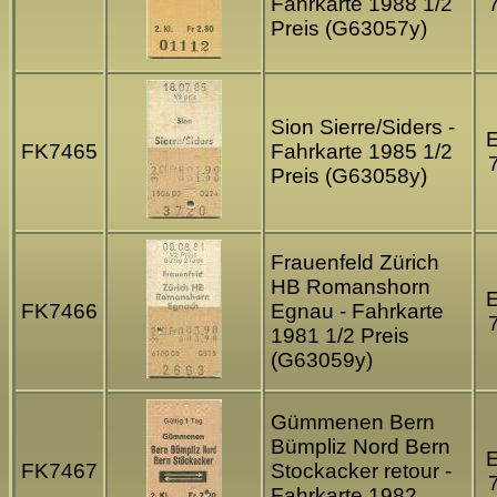
Fahrkarte 1988 1/2
Preis (G63057y)
Sion Sierre/Siders -
FK7465
Fahrkarte 1985 1/2
Preis (G63058y)
Frauenfeld Zürich
HB Romanshorn
FK7466
Egnau - Fahrkarte
1981 1/2 Preis
(G63059y)
Gümmenen Bern
Bümpliz Nord Bern
FK7467
Stockacker retour -
Fahrkarte 1982