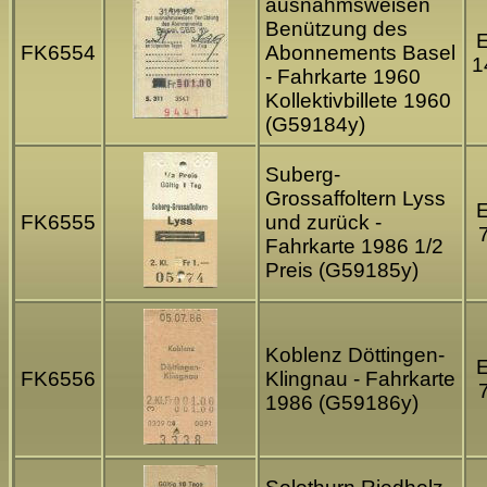
ausnahmsweisen
Benützung des
FK6554
Abonnements Basel
1
- Fahrkarte 1960
Kollektivbillete 1960
(G59184y)
Suberg-
Grossaffoltern Lyss
FK6555
und zurück -
Fahrkarte 1986 1/2
Preis (G59185y)
Koblenz Döttingen-
FK6556
Klingnau - Fahrkarte
1986 (G59186y)