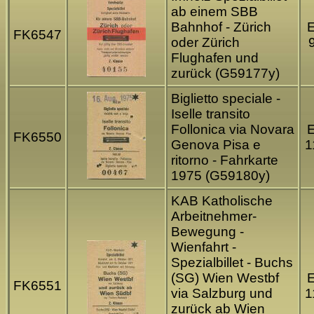
ab einem SBB
Bahnhof - Zürich
FK6547
oder Zürich
Flughafen und
zurück (G59177y)
Biglietto speciale -
Iselle transito
Follonica via Novara
FK6550
Genova Pisa e
1
ritorno - Fahrkarte
1975 (G59180y)
KAB Katholische
Arbeitnehmer-
Bewegung -
Wienfahrt -
Spezialbillet - Buchs
(SG) Wien Westbf
FK6551
via Salzburg und
1
zurück ab Wien