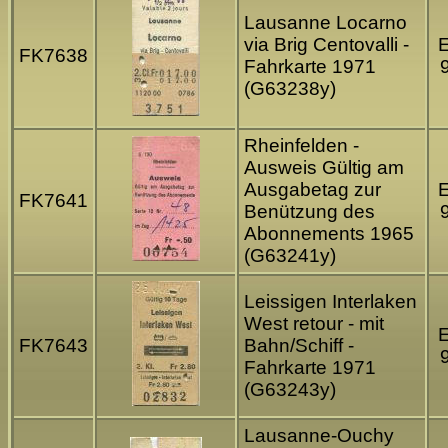
Lausanne Locarno
via Brig Centovalli -
FK7638
Fahrkarte 1971
(G63238y)
Rheinfelden -
Ausweis Gültig am
Ausgabetag zur
FK7641
Benützung des
Abonnements 1965
(G63241y)
Leissigen Interlaken
West retour - mit
FK7643
Bahn/Schiff -
Fahrkarte 1971
(G63243y)
Lausanne-Ouchy