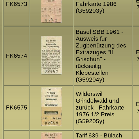
FK6573
Fahrkarte 1986
(G59203y)
Basel SBB 1961 -
Ausweis für
Zugbenützung des
Extrazuges "II
FK6574
Grischun" -
rückseitig
Klebestellen
(G59204y)
Wilderswil
Grindelwald und
FK6575
zurück - Fahrkarte
1976 1/2 Preis
(G59205y)
Tarif 639 - Bülach