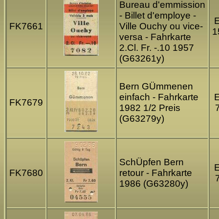
Bureau d'emmission
- Billet d'employe -
FK7661
Ville Ouchy ou vice-
1
versa - Fahrkarte
2.Cl. Fr. -.10 1957
(G63261y)
Bern GÜmmenen
einfach - Fahrkarte
FK7679
1982 1/2 Preis
(G63279y)
SchÜpfen Bern
FK7680
retour - Fahrkarte
1986 (G63280y)