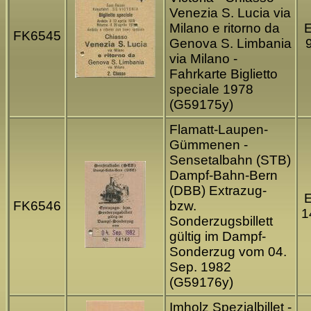
Venezia S. Lucia via
Milano e ritorno da
FK6545
Genova S. Limbania
via Milano -
Fahrkarte Biglietto
speciale 1978
(G59175y)
Flamatt-Laupen-
Gümmenen -
Sensetalbahn (STB)
Dampf-Bahn-Bern
(DBB) Extrazug-
FK6546
bzw.
1
Sonderzugsbillett
gültig im Dampf-
Sonderzug vom 04.
Sep. 1982
(G59176y)
Imholz Spezialbillet -