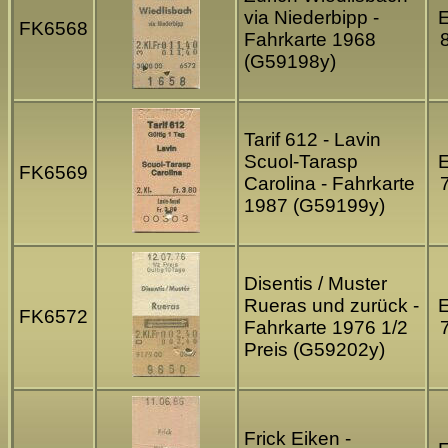
via Niederbipp -
FK6568
Fahrkarte 1968
(G59198y)
Tarif 612 - Lavin
Scuol-Tarasp
FK6569
Carolina - Fahrkarte
1987 (G59199y)
Disentis / Muster
Rueras und zurück -
FK6572
Fahrkarte 1976 1/2
Preis (G59202y)
Frick Eiken -