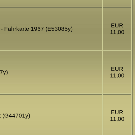
EUR
 - Fahrkarte 1967 (E53085y)
11,00
EUR
7y)
11,00
EUR
Rk (G44701y)
11,00