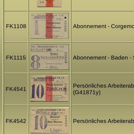
FK1108
Abonnement - Corgemont
FK1115
Abonnement - Baden - S
Persönliches Arbeitera
FK4541
(G41871y)
FK4542
Persönliches Arbeitera