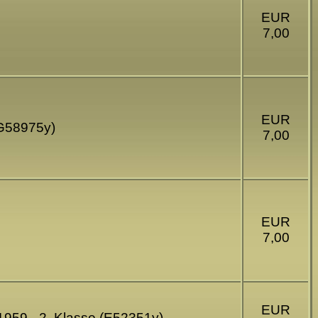
EUR
7,00
EUR
(G58975y)
7,00
EUR
7,00
EUR
1959 - 2. Klasse (E52351y)