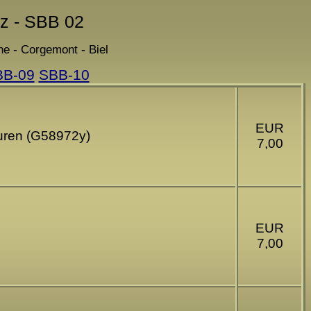
iz - SBB 02
e - Corgemont - Biel
BB-09
SBB-10
EUR
uren (G58972y)
7,00
EUR
7,00