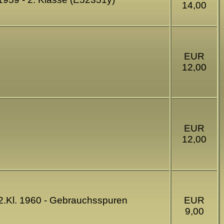
14,00
EUR
12,00
EUR
12,00
2.Kl. 1960 - Gebrauchsspuren
EUR
9,00