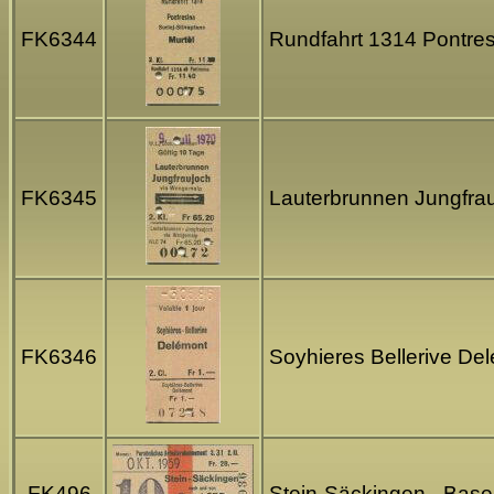
FK6344
Rundfahrt 1314 Pontresi
FK6345
Lauterbrunnen Jungfrau
FK6346
Soyhieres Bellerive De
FK496
Stein-Säckingen - Base