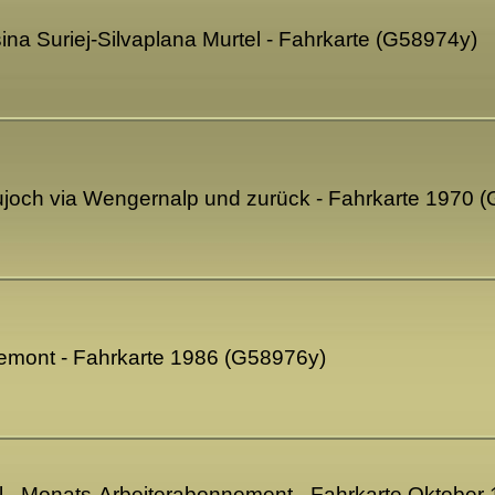
na Suriej-Silvaplana Murtel - Fahrkarte (G58974y)
joch via Wengernalp und zurück - Fahrkarte 1970 
lemont - Fahrkarte 1986 (G58976y)
l - Monats-Arbeiterabonnement - Fahrkarte Oktober 