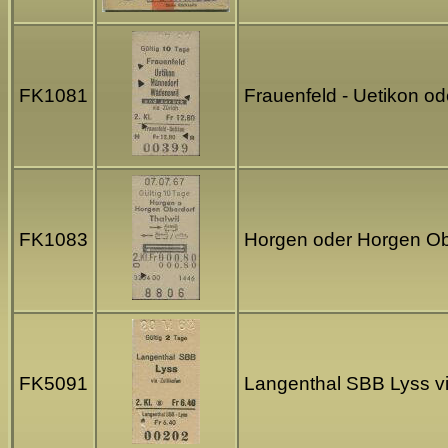
FK1081
Frauenfeld - Uetikon o
FK1083
Horgen oder Horgen Obe
FK5091
Langenthal SBB Lyss via