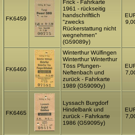
Frick - Fahrkarte
1961 - rückseitig
handschriftlich
EU
FK6459
"zwecks
9,0
Rückerstattung nicht
wegnehmen"
(G59089y)
Winterthur Wülfingen
Winterthur Winterthur
Töss Pfungen-
EU
FK6460
Neftenbach und
7,0
zurück - Fahrkarte
1989 (G59090y)
Lyssach Burgdorf
Hindelbank und
EU
FK6465
zurück - Fahrkarte
7,0
1986 (G59095y)