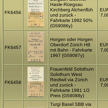
Hasle-Rüegsau
Kirchberg Alchenflüh
EU
FK6456
und zurück -
7,0
Fahrkarte 1992 50%
(G59086y)
Horgen oder Horgen
Oberdorf Zürich HB
EU
FK6457
mit Bahn - Fahrkarte
7,0
1967 (G59087y)
Frauenfeld Solothurn
Solothurn West
Riedtwil via Zürich
EU
FK6458
und zurück -
7,0
Fahrkarte 1981 1/2
Preis (G59088y)
Turgi Basel SBB via