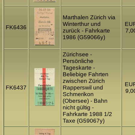
Marthalen Zürich via
Winterthur und
EU
FK6436
zurück - Fahrkarte
7,0
1986 (G59066y)
Zürichsee -
Persönliche
Tageskarte -
Beliebige Fahrten
zwischen Zürich
EU
FK6437
Rapperswil und
9,0
Schmerikon
(Obersee) - Bahn
nicht gültig -
Fahrkarte 1988 1/2
Taxe (G59067y)