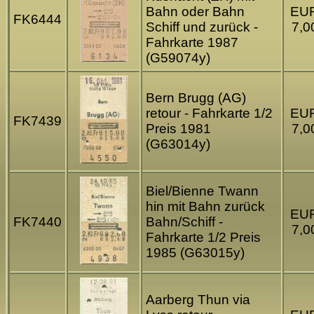
Bahn oder Bahn
EU
FK6444
Schiff und zurück -
7,0
Fahrkarte 1987
(G59074y)
Bern Brugg (AG)
retour - Fahrkarte 1/2
EU
FK7439
Preis 1981
7,0
(G63014y)
Biel/Bienne Twann
hin mit Bahn zurück
EU
FK7440
Bahn/Schiff -
7,0
Fahrkarte 1/2 Preis
1985 (G63015y)
Aarberg Thun via