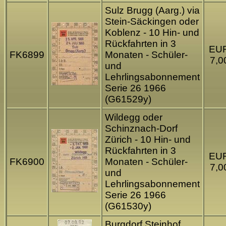
Sulz Brugg (Aarg.) via
Stein-Säckingen oder
Koblenz - 10 Hin- und
Rückfahrten in 3
EU
FK6899
Monaten - Schüler-
7,0
und
Lehrlingsabonnement
Serie 26 1966
(G61529y)
Wildegg oder
Schinznach-Dorf
Zürich - 10 Hin- und
Rückfahrten in 3
EU
FK6900
Monaten - Schüler-
7,0
und
Lehrlingsabonnement
Serie 26 1966
(G61530y)
Burgdorf Steinhof