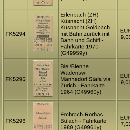
Erlenbach (ZH)
Küsnacht (ZH)
Küsnacht Goldbach
EU
FK5294
mit Bahn zurück mit
9,0
Bahn und Schiff -
Fahrkarte 1970
(G49959y)
Biel/Bienne
Wädenswil
EU
FK5295
Männedorf Stäfa via
9,0
Zürich - Fahrkarte
1964 (G49960y)
Embrach-Rorbas
EU
FK5296
Bülach - Fahrkarte
7,0
1989 (G49961y)