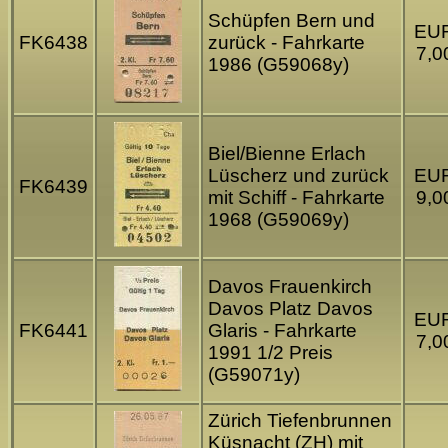
Schüpfen Bern und
EU
FK6438
zurück - Fahrkarte
7,0
1986 (G59068y)
Biel/Bienne Erlach
Lüscherz und zurück
EU
FK6439
mit Schiff - Fahrkarte
9,0
1968 (G59069y)
Davos Frauenkirch
Davos Platz Davos
EU
FK6441
Glaris - Fahrkarte
7,0
1991 1/2 Preis
(G59071y)
Zürich Tiefenbrunnen
Küsnacht (ZH) mit