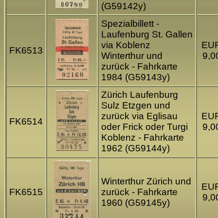
(G59142y)
Spezialbillett -
Laufenburg St. Gallen
via Koblenz
EU
FK6513
Winterthur und
9,0
zurück - Fahrkarte
1984 (G59143y)
Zürich Laufenburg
Sulz Etzgen und
zurück via Eglisau
EU
FK6514
oder Frick oder Turgi
9,0
Koblenz - Fahrkarte
1962 (G59144y)
Winterthur Zürich und
EU
FK6515
zurück - Fahrkarte
9,0
1960 (G59145y)