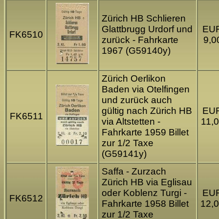
Zürich HB Schlieren
Glattbrugg Urdorf und
EU
FK6510
zurück - Fahrkarte
9,0
1967 (G59140y)
Zürich Oerlikon
Baden via Otelfingen
und zurück auch
gültig nach Zürich HB
EU
FK6511
via Altstetten -
11,
Fahrkarte 1959 Billet
zur 1/2 Taxe
(G59141y)
Saffa - Zurzach
Zürich HB via Eglisau
oder Koblenz Turgi -
EU
FK6512
Fahrkarte 1958 Billet
12,
zur 1/2 Taxe