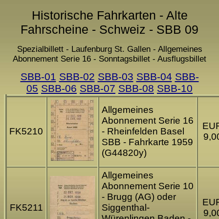
Historische Fahrkarten - Alte
Fahrscheine - Schweiz - SBB 09
Spezialbillett - Laufenburg St. Gallen - Allgemeines
Abonnement Serie 16 - Sonntagsbillet - Ausflugsbillet
SBB-01
SBB-02
SBB-03
SBB-04
SBB-
05
SBB-06
SBB-07
SBB-08
SBB-10
Allgemeines
Abonnement Serie 16
EU
FK5210
- Rheinfelden Basel
9,0
SBB - Fahrkarte 1959
(G44820y)
Allgemeines
Abonnement Serie 10
- Brugg (AG) oder
EU
FK5211
Siggenthal-
9,0
Würenlingen Baden -