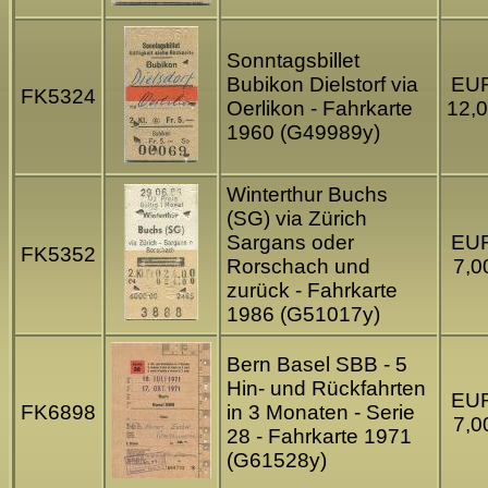
Sonntagsbillet
Bubikon Dielstorf via
EU
FK5324
Oerlikon - Fahrkarte
12,
1960 (G49989y)
Winterthur Buchs
(SG) via Zürich
Sargans oder
EU
FK5352
Rorschach und
7,0
zurück - Fahrkarte
1986 (G51017y)
Bern Basel SBB - 5
Hin- und Rückfahrten
EU
FK6898
in 3 Monaten - Serie
7,0
28 - Fahrkarte 1971
(G61528y)