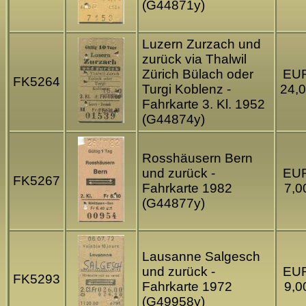
(G44871y)
Luzern Zurzach und
zurück via Thalwil
Zürich Bülach oder
EU
FK5264
Turgi Koblenz -
24,
Fahrkarte 3. Kl. 1952
(G44874y)
Rosshäusern Bern
und zurück -
EU
FK5267
Fahrkarte 1982
7,0
(G44877y)
Lausanne Salgesch
und zurück -
EU
FK5293
Fahrkarte 1972
9,0
(G49958y)