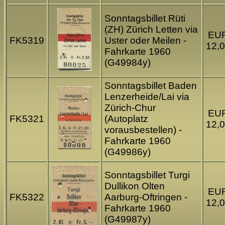
Sonntagsbillet Rüti
(ZH) Zürich Letten via
EU
FK5319
Uster oder Meilen -
12,
Fahrkarte 1960
(G49984y)
Sonntagsbillet Baden
Lenzerheide/Lai via
Zürich-Chur
EU
FK5321
(Autoplatz
12,
vorausbestellen) -
Fahrkarte 1960
(G49986y)
Sonntagsbillet Turgi
Dullikon Olten
EU
FK5322
Aarburg-Oftringen -
12,
Fahrkarte 1960
(G49987y)