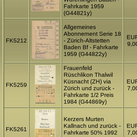
Fahrkarte 1959
(G44821y)
Allgemeines
Abonnement Serie 18
EU
FK5212
- Zürich-Altstetten
9,0
Baden Bf - Fahrkarte
1959 (G44822y)
Frauenfeld
Rüschlikon Thalwil
Küsnacht (ZH) via
EU
FK5259
Zürich und zurück -
7,0
Fahrkarte 1/2 Preis
1984 (G44869y)
Kerzers Murten
Kallnach und zurück -
EU
FK5261
Fahrkarte 50% 1992
7,0