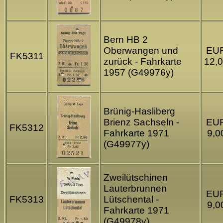
Bern HB 2
Oberwangen und
EU
FK5311
zurück - Fahrkarte
12,
1957 (G49976y)
Brünig-Hasliberg
Brienz Sachseln -
EU
FK5312
Fahrkarte 1971
9,0
(G49977y)
Zweilütschinen
Lauterbrunnen
EU
FK5313
Lütschental -
9,0
Fahrkarte 1971
(G49978y)