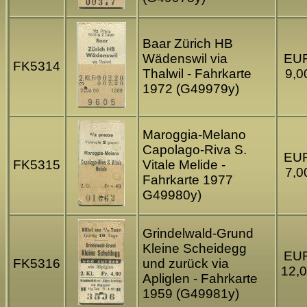
Baar Zürich HB
Wädenswil via
EU
FK5314
Thalwil - Fahrkarte
9,0
1972 (G49979y)
Maroggia-Melano
Capolago-Riva S.
EU
FK5315
Vitale Melide -
7,0
Fahrkarte 1977
G49980y)
Grindelwald-Grund
Kleine Scheidegg
EU
FK5316
und zurück via
12,
Apliglen - Fahrkarte
1959 (G49981y)