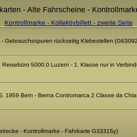
arten - Alte Fahrscheine - Kontrollmarke 
Kontrollmarke - Kollektivbillett - zweite Seite
se - Gebrauchsspuren rückseitig Klebestellen (G6309
e: Reisebüro 5000.0 Luzern - 1. Klasse nur in Verb
 F.S. 1959 Bern - Berna Contromarca 2 Classe da Ch
recke - Kontrollmarke - Fahrkarte G33315y)