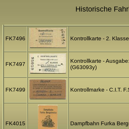
Historische Fahrk
FK7496
Kontrollkarte - 2. Klas
Kontrollkarte - Ausgab
FK7497
(G63093y)
FK7499
Kontrollmarke - C.I.T.
FK4015
Dampfbahn Furka Bergst