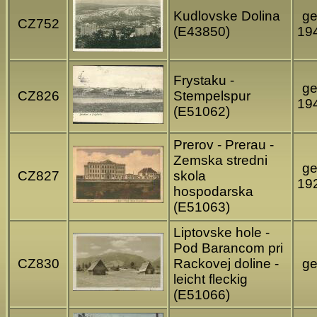
Kudlovske Dolina
ge
CZ752
(E43850)
19
Frystaku -
ge
CZ826
Stempelspur
19
(E51062)
Prerov - Prerau -
Zemska stredni
ge
CZ827
skola
19
hospodarska
(E51063)
Liptovske hole -
Pod Barancom pri
CZ830
Rackovej doline -
ge
leicht fleckig
(E51066)