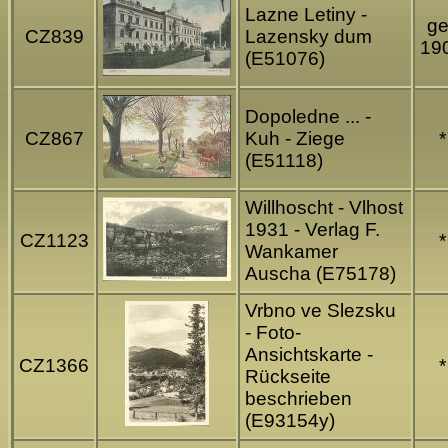
Lazne Letiny -
ge
CZ839
Lazensky dum
19
(E51076)
Dopoledne ... -
CZ867
Kuh - Ziege
*
(E51118)
Willhoscht - Vlhost
1931 - Verlag F.
CZ1123
*
Wankamer
Auscha (E75178)
Vrbno ve Slezsku
- Foto-
Ansichtskarte -
CZ1366
*
Rückseite
beschrieben
(E93154y)