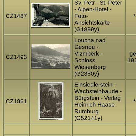
Sv. Petr - St. Peter
- Alpen-Hotel -
CZ1487
Foto-
*
Ansichtskarte
(G1899y)
Loucna nad
Desnou -
Vizmberk -
ge
CZ1493
Schloss
19
Wiesenberg
(G2350y)
Einsiedlerstein -
Wachsteinbaude -
Bürgstein - Verlag
CZ1961
*
Heinrich Haase
Rumburg
(G52141y)