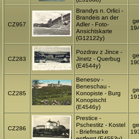
Brandys n. Orlici -
Brandeis an der
ge
CZ957
Adler - Foto-
19
Ansichtskarte
(G12122y)
Pozdrav z Jince -
ge
CZ283
Jinetz - Querbug
19
(E4544y)
Benesov -
Beneschau -
ge
CZ285
Konopiste - Burg
19
Konopischt
(E4546y)
Prestice -
Pschestitz - Kostel
ge
CZ286
- Briefmarke
19
entfernt (E4553y)