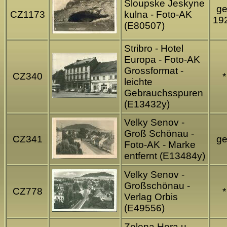
Sloupske Jeskyne
ge
CZ1173
kulna - Foto-AK
19
(E80507)
Stribro - Hotel
Europa - Foto-AK
Grossformat -
CZ340
*
leichte
Gebrauchsspuren
(E13432y)
Velky Senov -
Groß Schönau -
CZ341
ge
Foto-AK - Marke
entfernt (E13484y)
Velky Senov -
Großschönau -
CZ778
*
Verlag Orbis
(E49556)
Zelena Hora u