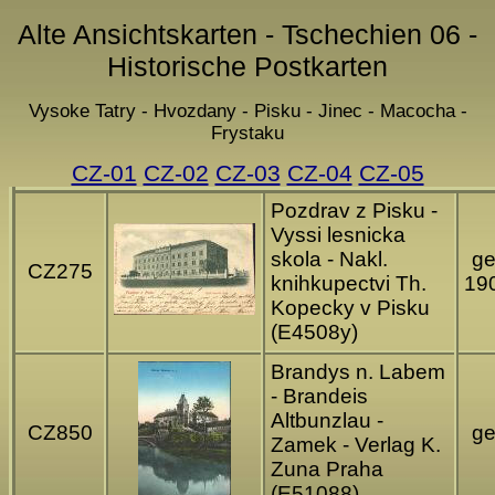
Alte Ansichtskarten - Tschechien 06 -
Historische Postkarten
Vysoke Tatry - Hvozdany - Pisku - Jinec - Macocha -
Frystaku
CZ-01
CZ-02
CZ-03
CZ-04
CZ-05
Pozdrav z Pisku -
Vyssi lesnicka
skola - Nakl.
ge
CZ275
knihkupectvi Th.
19
Kopecky v Pisku
(E4508y)
Brandys n. Labem
- Brandeis
Altbunzlau -
CZ850
ge
Zamek - Verlag K.
Zuna Praha
(E51088)