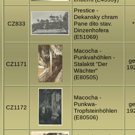
Prestice -
Dekansky chram
CZ833
Pane dito stav.
*
Dinzenhofera
(E51069)
Macocha -
Punkvahöhlen -
ge
CZ1171
Stalaktit "Der
19
Wächter"
(E80505)
Macocha -
Punkwa-
ge
CZ1172
Tropfsteinhöhlen
19
(E80506)