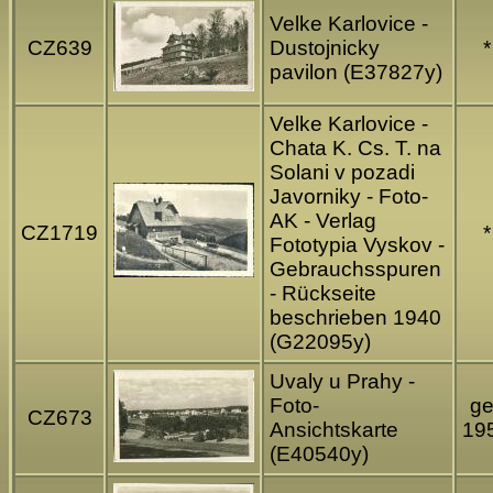
Velke Karlovice -
CZ639
Dustojnicky
*
pavilon (E37827y)
Velke Karlovice -
Chata K. Cs. T. na
Solani v pozadi
Javorniky - Foto-
AK - Verlag
CZ1719
*
Fototypia Vyskov -
Gebrauchsspuren
- Rückseite
beschrieben 1940
(G22095y)
Uvaly u Prahy -
Foto-
ge
CZ673
Ansichtskarte
19
(E40540y)