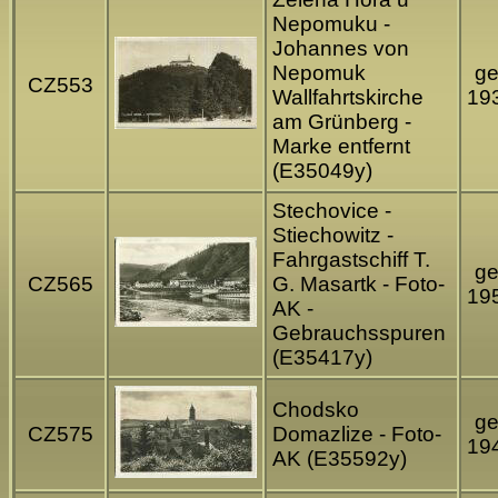
Nepomuku -
Johannes von
Nepomuk
ge
CZ553
Wallfahrtskirche
19
am Grünberg -
Marke entfernt
(E35049y)
Stechovice -
Stiechowitz -
Fahrgastschiff T.
ge
CZ565
G. Masartk - Foto-
19
AK -
Gebrauchsspuren
(E35417y)
Chodsko
ge
CZ575
Domazlize - Foto-
19
AK (E35592y)