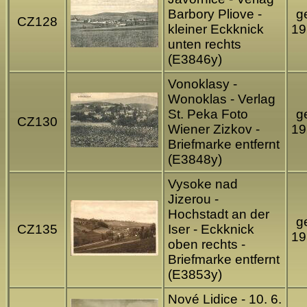
Barbory Pliove -
ge
CZ128
kleiner Eckknick
19
unten rechts
(E3846y)
Vonoklasy -
Wonoklas - Verlag
St. Peka Foto
ge
CZ130
Wiener Zizkov -
19
Briefmarke entfernt
(E3848y)
Vysoke nad
Jizerou -
Hochstadt an der
ge
CZ135
Iser - Eckknick
19
oben rechts -
Briefmarke entfernt
(E3853y)
Nové Lidice - 10. 6.