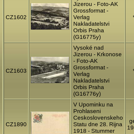
Jizerou - Foto-AK
Grossformat -
CZ1602
Verlag
Nakladatelstvi
Orbis Praha
(G16775y)
Vysoké nad
Jizerou - Krkonose
- Foto-AK
Grossformat -
CZ1603
Verlag
Nakladatelstvi
Orbis Praha
(G16776y)
V Upominku na
Prohlaseni
Ceskoslovenskeho
ge
CZ1890
Statu dne 28. Rijna
19
1918 - Stummer