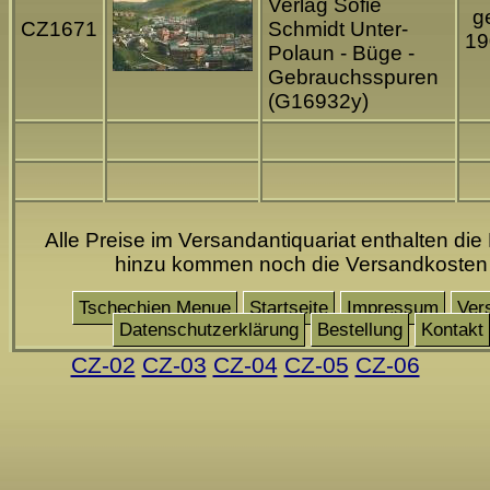
Verlag Sofie
ge
CZ1671
Schmidt Unter-
19
Polaun - Büge -
Gebrauchsspuren
(G16932y)
Alle Preise im Versandantiquariat enthalten die
hinzu kommen noch die Versandkosten
Tschechien Menue
Startseite
Impressum
Ver
Datenschutzerklärung
Bestellung
Kontakt
CZ-02
CZ-03
CZ-04
CZ-05
CZ-06