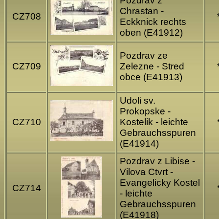
Pozdrav z
Chrastan -
CZ708
Eckknick rechts
oben (E41912)
Pozdrav ze
CZ709
Zelezne - Stred
obce (E41913)
Udoli sv.
Prokopske -
CZ710
Kostelik - leichte
Gebrauchsspuren
(E41914)
Pozdrav z Libise -
Vilova Ctvrt -
Evangelicky Kostel
CZ714
- leichte
Gebrauchsspuren
(E41918)