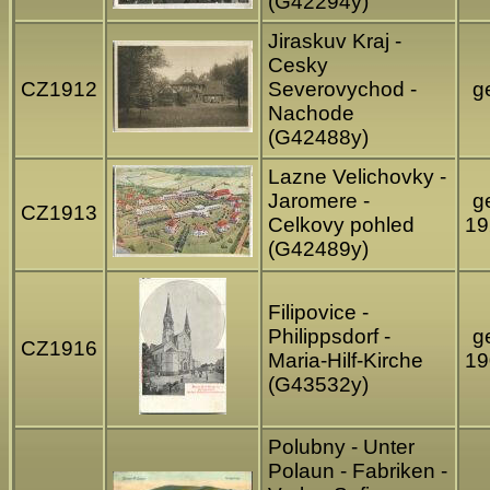
(G42294y)
Jiraskuv Kraj -
Cesky
CZ1912
Severovychod -
ge
Nachode
(G42488y)
Lazne Velichovky -
Jaromere -
ge
CZ1913
Celkovy pohled
19
(G42489y)
Filipovice -
Philippsdorf -
ge
CZ1916
Maria-Hilf-Kirche
19
(G43532y)
Polubny - Unter
Polaun - Fabriken -