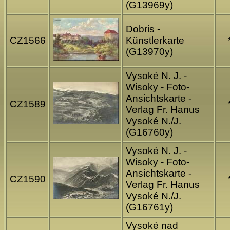
(G13969y)
Dobris -
CZ1566
Künstlerkarte
(G13970y)
Vysoké N. J. -
Wisoky - Foto-
Ansichtskarte -
CZ1589
Verlag Fr. Hanus
Vysoké N./J.
(G16760y)
Vysoké N. J. -
Wisoky - Foto-
Ansichtskarte -
CZ1590
Verlag Fr. Hanus
Vysoké N./J.
(G16761y)
Vysoké nad