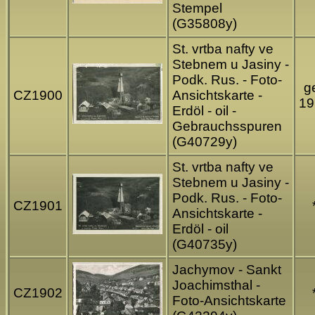
Stempel
(G35808y)
St. vrtba nafty ve
Stebnem u Jasiny -
Podk. Rus. - Foto-
ge
CZ1900
Ansichtskarte -
19
Erdöl - oil -
Gebrauchsspuren
(G40729y)
St. vrtba nafty ve
Stebnem u Jasiny -
Podk. Rus. - Foto-
CZ1901
Ansichtskarte -
Erdöl - oil
(G40735y)
Jachymov - Sankt
Joachimsthal -
CZ1902
Foto-Ansichtskarte