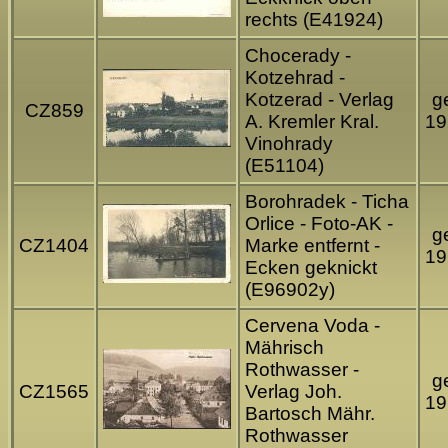
rechts (E41924)
Chocerady -
Kotzehrad -
Kotzerad - Verlag
ge
CZ859
A. Kremler Kral.
19
Vinohrady
(E51104)
Borohradek - Ticha
Orlice - Foto-AK -
ge
CZ1404
Marke entfernt -
19
Ecken geknickt
(E96902y)
Cervena Voda -
Mährisch
Rothwasser -
ge
CZ1565
Verlag Joh.
19
Bartosch Mähr.
Rothwasser