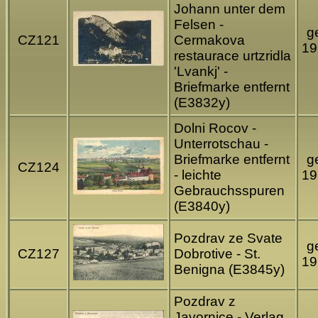
Johann unter dem
Felsen -
ge
CZ121
Cermakova
19
restaurace urtzridla
'Lvankj' -
Briefmarke entfernt
(E3832y)
Dolni Rocov -
Unterrotschau -
Briefmarke entfernt
ge
CZ124
- leichte
19
Gebrauchsspuren
(E3840y)
Pozdrav ze Svate
ge
CZ127
Dobrotive - St.
19
Benigna (E3845y)
Pozdrav z
Javornice - Verlag