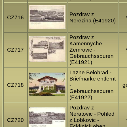
Pozdrav z
CZ716
Nerezina (E41920)
Pozdrav z
Kamennyche
CZ717
Zemrovic -
Gebrauchsspuren
(E41921)
Lazne Belohrad -
Briefmarke entfernt
CZ718
-
ge
Gebrauchsspuren
(E41922)
Pozdrav z
Neratovic - Pohled
CZ720
z Lobkovic -
Eckknick oben