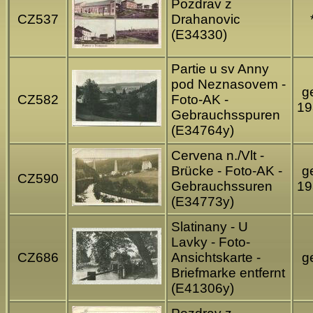
Pozdrav z
CZ537
Drahanovic
(E34330)
Partie u sv Anny
pod Neznasovem -
ge
CZ582
Foto-AK -
19
Gebrauchsspuren
(E34764y)
Cervena n./Vlt -
Brücke - Foto-AK -
ge
CZ590
Gebrauchssuren
19
(E34773y)
Slatinany - U
Lavky - Foto-
CZ686
Ansichtskarte -
ge
Briefmarke entfernt
(E41306y)