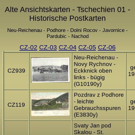
Alte Ansichtskarten - Tschechien 01 -
Historische Postkarten
Neu-Reichenau - Podhore - Dolni Rocov - Javornice -
Pardubic - Nachod
CZ-02
CZ-03
CZ-04
CZ-05
CZ-06
Neu-Reichenau -
Novy Rychnov -
ge
CZ939
Eckknick oben
19
links - bügig
(G10190y)
Pozdrav z Podhore
- leichte
ge
CZ119
Gebrauchsspuren
19
(E3830y)
Svaty Jan pod
Skalou - St.