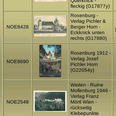
Querknick -
fleckig (G17877y)
Rosenburg -
Verlag Pichler &
NOE8428
Berger Horn -
Eckknick unten
rechts (G17880)
Rosenburg 1912 -
Verlag Josef
NOE8690
Pichler Horn
(G22054y)
Weiten - Ruine
Mollenburg 1946 -
Verlag Franz
NOE2548
Mörtl Wien -
rückseitig
Klebepunkte