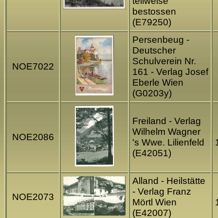
teilweise
bestossen
(E79250)
Persenbeug -
Deutscher
Schulverein Nr.
NOE7022
161 - Verlag Josef
Eberle Wien
(G0203y)
Freiland - Verlag
Wilhelm Wagner
NOE2086
's Wwe. Lilienfeld
(E42051)
Alland - Heilstätte
- Verlag Franz
NOE2073
Mörtl Wien
(E42007)