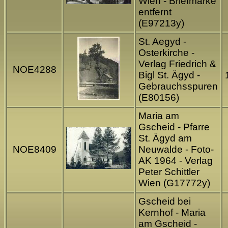
Wien - Briefmarke
entfernt
(E97213y)
St. Aegyd -
Osterkirche -
Verlag Friedrich &
NOE4288
Bigl St. Ägyd -
Gebrauchsspuren
(E80156)
Maria am
Gscheid - Pfarre
St. Ägyd am
NOE8409
Neuwalde - Foto-
AK 1964 - Verlag
Peter Schittler
Wien (G17772y)
Gscheid bei
Kernhof - Maria
am Gscheid -