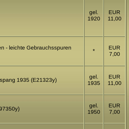
gel.
EUR
1920
11,00
en - leichte Gebrauchsspuren
EUR
*
7,00
gel.
EUR
 Aspang 1935 (E21323y)
1935
11,00
gel.
EUR
E97350y)
1950
7,00