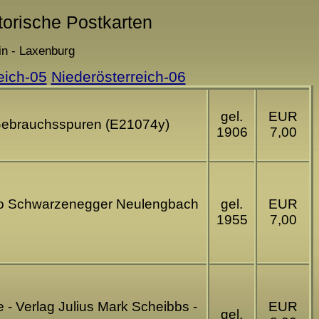
torische Postkarten
in - Laxenburg
eich-05
Niederösterreich-06
gel.
EUR
- Gebrauchsspuren (E21074y)
1906
7,00
hoto Schwarzenegger Neulengbach
gel.
EUR
1955
7,00
e - Verlag Julius Mark Scheibbs -
EUR
gel.