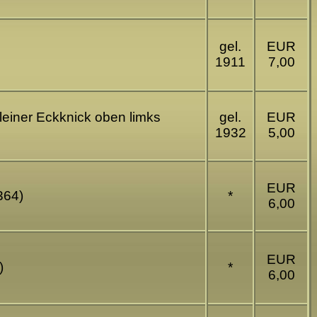
gel.
EUR
1911
7,00
leiner Eckknick oben limks
gel.
EUR
1932
5,00
EUR
364)
*
6,00
EUR
)
*
6,00