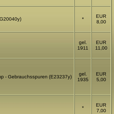
EUR
 (G20040y)
*
8,00
gel.
EUR
1911
11,00
gel.
EUR
amp - Gebrauchsspuren (E23237y)
1935
5,00
EUR
*
7,00