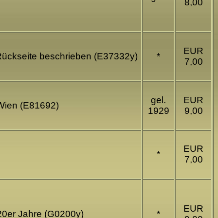
8,00
EUR
 Rückseite beschrieben (E37332y)
*
7,00
gel.
EUR
 Wien (E81692)
1929
9,00
EUR
*
7,00
EUR
 20er Jahre (G0200y)
*