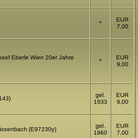
EUR
*
7,00
osef Eberle Wien 20er Jahre
EUR
*
9,00
gel.
EUR
143)
1933
9,00
gel.
EUR
Weissenbach (E97230y)
1960
7,00