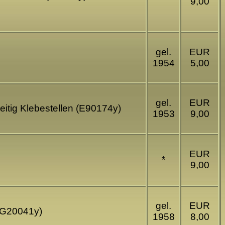
9,00
gel.
EUR
1954
5,00
gel.
EUR
seitig Klebestellen (E90174y)
1953
9,00
EUR
*
9,00
gel.
EUR
 (G20041y)
1958
8,00