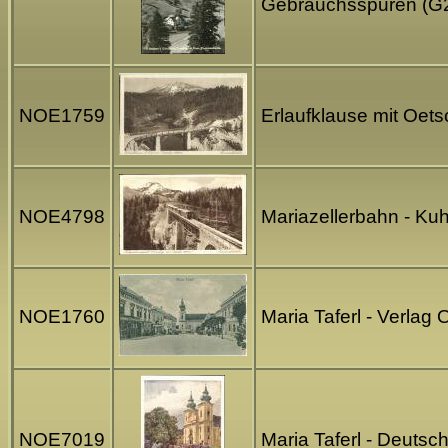
Gebrauchsspuren (G
NOE1759
Erlaufklause mit Oet
NOE4798
Mariazellerbahn - Ku
NOE1760
Maria Taferl - Verlag
NOE7019
Maria Taferl - Deutsc