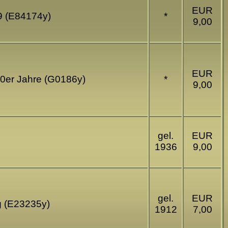
EUR
09 (E84174y)
*
9,00
EUR
 20er Jahre (G0186y)
*
9,00
gel.
EUR
1936
9,00
gel.
EUR
g (E23235y)
1912
7,00