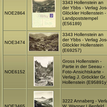
3343 Hollenstein an
der Ybbs - Verlag Jos
NOE2864
Glöckler Hollenstein -
Landpoststempel
(E56189)
3343 Hollenstein an
der Ybbs - Verlag Jos
NOE3474
Glöckler Hollenstein
(E69257)
Gross Hollenstein -
Partie in der Seeau -
NOE6152
Foto-Ansichtskarte -
Verlag J. Gröckler Gr.
Hollenstein (E95891y
3222 Annaberg - Verl
NOE3465
W. Wagner Lilienfeld