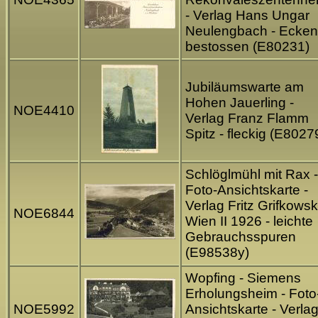
- Verlag Hans Ungar
Neulengbach - Ecken
bestossen (E80231)
Jubiläumswarte am
Hohen Jauerling -
NOE4410
Verlag Franz Flamm
Spitz - fleckig (E8027
Schlöglmühl mit Rax -
Foto-Ansichtskarte -
Verlag Fritz Grifkowsk
NOE6844
Wien II 1926 - leichte
Gebrauchsspuren
(E98538y)
Wopfing - Siemens
Erholungsheim - Foto
NOE5992
Ansichtskarte - Verla