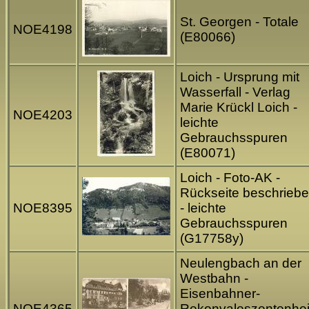
St. Georgen - Totale
NOE4198
(E80066)
Loich - Ursprung mit
Wasserfall - Verlag
Marie Krückl Loich -
NOE4203
leichte
Gebrauchsspuren
(E80071)
Loich - Foto-AK -
Rückseite beschrieb
NOE8395
- leichte
Gebrauchsspuren
(G17758y)
Neulengbach an der
Westbahn -
Eisenbahner-
NOE4365
Rekonvaleszentenhe