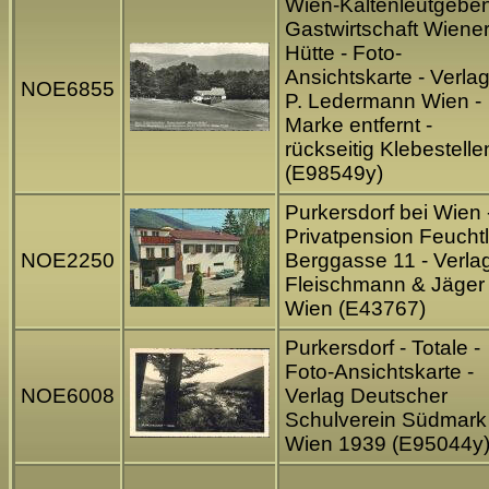
Wien-Kaltenleutgeben
Gastwirtschaft Wiener
Hütte - Foto-
Ansichtskarte - Verla
NOE6855
P. Ledermann Wien -
Marke entfernt -
rückseitig Klebestelle
(E98549y)
Purkersdorf bei Wien 
Privatpension Feuchtl
NOE2250
Berggasse 11 - Verla
Fleischmann & Jäger
Wien (E43767)
Purkersdorf - Totale -
Foto-Ansichtskarte -
NOE6008
Verlag Deutscher
Schulverein Südmark
Wien 1939 (E95044y