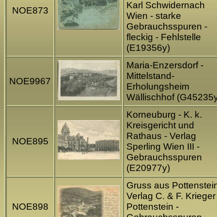
Karl Schwidernach
NOE873
Wien - starke
Gebrauchsspuren -
fleckig - Fehlstelle
(E19356y)
Maria-Enzersdorf -
Mittelstand-
NOE9967
Erholungsheim
Wällischhof (G45235y
Korneuburg - K. k.
Kreisgericht und
Rathaus - Verlag
NOE895
Sperling Wien III -
Gebrauchsspuren
(E20977y)
Gruss aus Pottenstein
Verlag C. & F. Krieger
NOE898
Pottenstein -