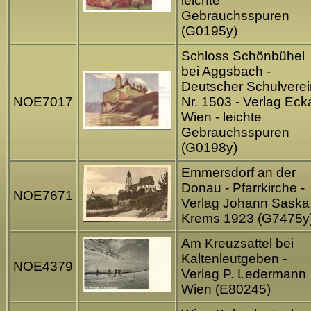
leichte
Gebrauchsspuren
(G0195y)
Schloss Schönbühel
bei Aggsbach -
Deutscher Schulverei
NOE7017
Nr. 1503 - Verlag Ecka
Wien - leichte
Gebrauchsspuren
(G0198y)
Emmersdorf an der
Donau - Pfarrkirche -
NOE7671
Verlag Johann Saska
Krems 1923 (G7475y
Am Kreuzsattel bei
Kaltenleutgeben -
NOE4379
Verlag P. Ledermann
Wien (E80245)