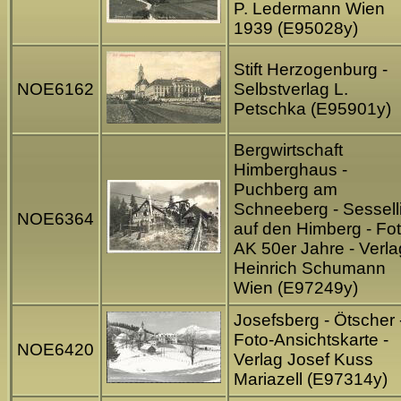
P. Ledermann Wien
1939 (E95028y)
Stift Herzogenburg -
NOE6162
Selbstverlag L.
Petschka (E95901y)
Bergwirtschaft
Himberghaus -
Puchberg am
Schneeberg - Sesselli
NOE6364
auf den Himberg - Fot
AK 50er Jahre - Verla
Heinrich Schumann
Wien (E97249y)
Josefsberg - Ötscher 
Foto-Ansichtskarte -
NOE6420
Verlag Josef Kuss
Mariazell (E97314y)