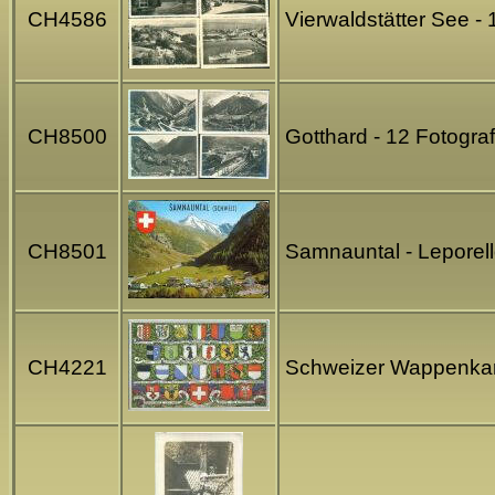
CH4586
Vierwaldstätter See -
CH8500
Gotthard - 12 Fotogra
CH8501
Samnauntal - Leporell
CH4221
Schweizer Wappenkart