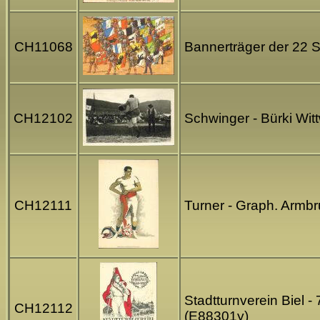
CH11068
Bannerträger der 22 
CH12102
Schwinger - Bürki Wit
CH12111
Turner - Graph. Armb
Stadtturnverein Biel -
CH12112
(E88301y)