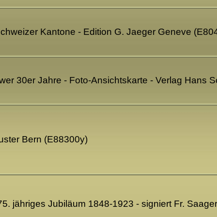
Schweizer Kantone - Edition G. Jaeger Geneve (E80
twer 30er Jahre - Foto-Ansichtskarte - Verlag Han
ruster Bern (E88300y)
 75. jähriges Jubiläum 1848-1923 - signiert Fr. Saag