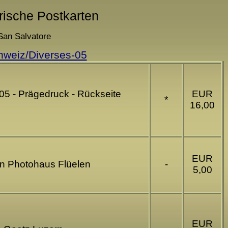
orische Postkarten
 San Salvatore
hweiz/Diverses-05
905 - Prägedruck - Rückseite
EUR
*
16,00
EUR
nn Photohaus Flüelen
-
5,00
EUR