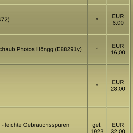
EUR
472)
*
6,00
EUR
s Schaub Photos Höngg (E88291y)
*
16,00
EUR
*
28,00
er - leichte Gebrauchsspuren
gel.
EUR
1923
32,00