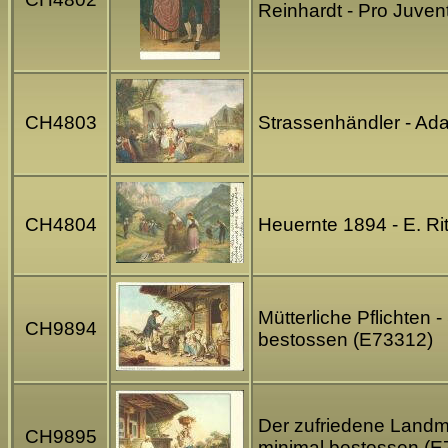
Reinhardt - Pro Juve
CH4803
Strassenhändler - Ad
CH4804
Heuernte 1894 - E. R
Mütterliche Pflichten
CH9894
bestossen (E73312)
Der zufriedene Landma
CH9895
minimal bestossen (E