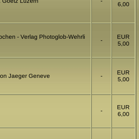
E. Goetz Luzern
-
6,00
pchen - Verlag Photoglob-Wehrli
EUR
-
5,00
EUR
tion Jaeger Geneve
-
5,00
EUR
-
6,00