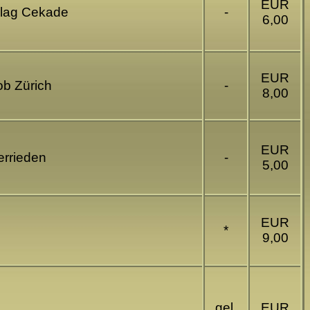
EUR
erlag Cekade
-
6,00
EUR
ob Zürich
-
8,00
EUR
errieden
-
5,00
EUR
*
9,00
gel.
EUR