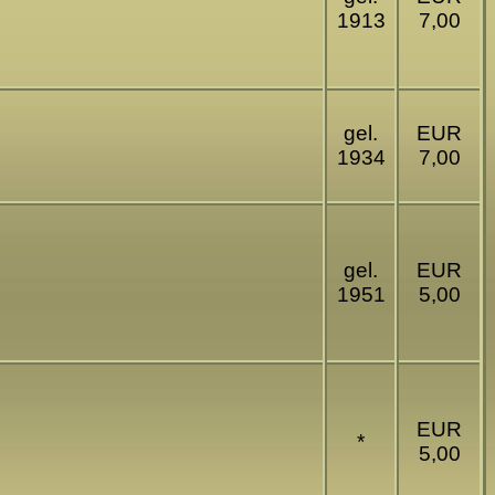
1913
7,00
gel.
EUR
1934
7,00
gel.
EUR
1951
5,00
EUR
*
5,00