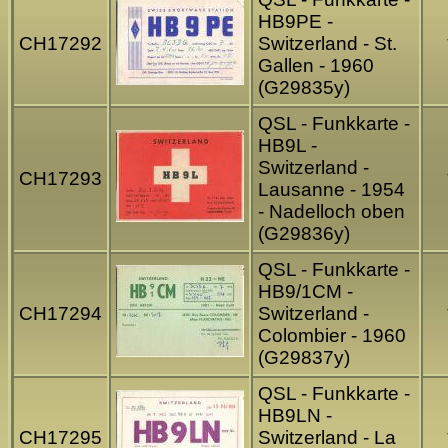
HB9PE -
CH17292
Switzerland - St.
Gallen - 1960
(G29835y)
QSL - Funkkarte -
HB9L -
Switzerland -
CH17293
Lausanne - 1954
- Nadelloch oben
(G29836y)
QSL - Funkkarte -
HB9/1CM -
CH17294
Switzerland -
Colombier - 1960
(G29837y)
QSL - Funkkarte -
HB9LN -
CH17295
Switzerland - La