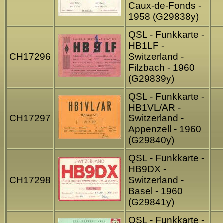
Caux-de-Fonds -
1958 (G29838y)
QSL - Funkkarte -
HB1LF -
CH17296
Switzerland -
Filzbach - 1960
(G29839y)
QSL - Funkkarte -
HB1VL/AR -
CH17297
Switzerland -
Appenzell - 1960
(G29840y)
QSL - Funkkarte -
HB9DX -
CH17298
Switzerland -
Basel - 1960
(G29841y)
QSL - Funkkarte -