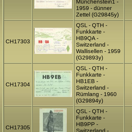
Münchenstein1 -
1959 - dünner
Zettel (G29845y)
QSL - QTH -
Funkkarte -
HB9QA -
CH17303
Switzerland -
Wallisellen - 1959
(G29893y)
QSL - QTH -
Funkkarte -
HB1EB -
CH17304
Switzerland -
Rümlang - 1960
(G29894y)
QSL - QTH -
Funkkarte -
HB9PP -
CH17305
Switzerland -