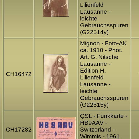
Lilienfeld
Lausanne -
leichte
Gebrauchsspuren
(G22514y)
Mignon - Foto-AK
ca. 1910 - Phot.
Art. G. Nitsche
Lausanne -
Edition H.
CH16472
Lilienfeld
Lausanne -
leichte
Gebrauchsspuren
(G22515y)
QSL - Funkkarte -
HB9AAV -
CH17282
Switzerland -
Wimmis - 1961