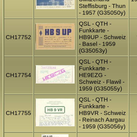
Steffisburg - Thun
- 1957 (G35050y)
QSL - QTH -
Funkkarte -
CH17752
HB9UP - Schweiz
- Basel - 1959
(G35053y)
QSL - QTH -
Funkkarte -
CH17754
HE9EZG -
Schweiz - Flawil -
1959 (G35055y)
QSL - QTH -
Funkkarte -
CH17755
HB9VR - Schweiz
- Reinach Aargau
- 1959 (G35056y)