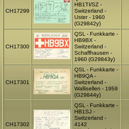
HB1TI/SZ -
CH17299
Switzerland -
Uster - 1960
(G29842y)
QSL - Funkkarte -
HB9BX -
CH17300
Switzerland -
Schaffhausen -
1960 (G29843y)
QSL - Funkkarte -
HB9QA -
CH17301
Switzerland -
Wallisellen - 1959
(G29844y)
QSL - Funkkarte -
HB1SJ -
Switzerland -
CH17302
4142