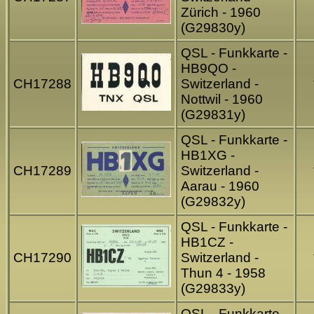
Zürich - 1960
(G29830y)
QSL - Funkkarte -
HB9QO -
CH17288
Switzerland -
Nottwil - 1960
(G29831y)
QSL - Funkkarte -
HB1XG -
CH17289
Switzerland -
Aarau - 1960
(G29832y)
QSL - Funkkarte -
HB1CZ -
CH17290
Switzerland -
Thun 4 - 1958
(G29833y)
QSL - Funkkarte -