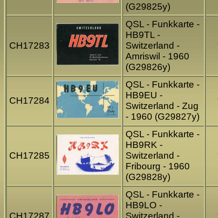
(G29825y)
QSL - Funkkarte -
HB9TL -
CH17283
Switzerland -
Amriswil - 1960
(G29826y)
QSL - Funkkarte -
HB9EU -
CH17284
Switzerland - Zug
- 1960 (G29827y)
QSL - Funkkarte -
HB9RK -
CH17285
Switzerland -
Fribourg - 1960
(G29828y)
QSL - Funkkarte -
HB9LO -
CH17287
Switzerland -