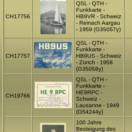
QSL - QTH -
Funkkarte -
CH17756
HB9VR - Schweiz
- Reinach Aargau
- 1959 (G35057y)
QSL - QTH -
Funkkarte -
CH17757
HB9US - Schweiz
- Zürich - 1958
(G35058y)
QSL - QTH -
Funkkarte -
HE9RPC -
CH19766
Schweiz -
Lausanne - 1949
(G54244y)
100 Jahre
Besteigung des