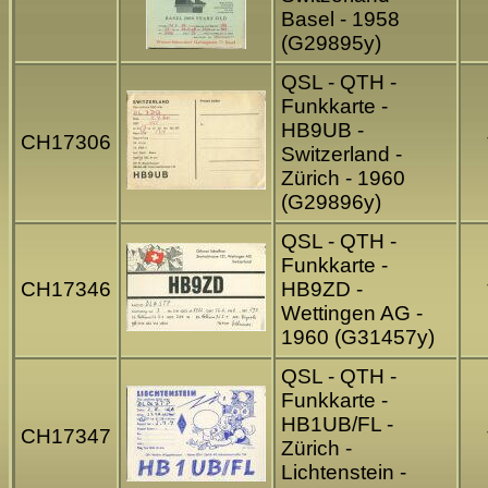
Basel - 1958
(G29895y)
QSL - QTH -
Funkkarte -
HB9UB -
CH17306
Switzerland -
Zürich - 1960
(G29896y)
QSL - QTH -
Funkkarte -
CH17346
HB9ZD -
Wettingen AG -
1960 (G31457y)
QSL - QTH -
Funkkarte -
HB1UB/FL -
CH17347
Zürich -
Lichtenstein -