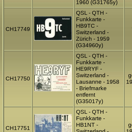
1960 (G31765y)
QSL - QTH -
Funkkarte -
HB9TC -
CH17749
Switzerland -
Zürich - 1959
(G34960y)
QSL - QTH -
Funkkarte -
HE9RYF -
Switzerland -
g
CH17750
Lausanne - 1958
1
- Briefmarke
entfernt
(G35017y)
QSL - QTH -
Funkkarte -
HB1NT -
g
CH17751
Switzerland -
1