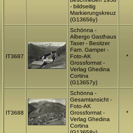
- bildseitig
Markierungskreuz
(G13656y)
Schönna -
Albergo Gasthaus
Taser - Besitzer
Fam. Gamper -
IT3687
Foto-AK
*
Grossformat -
Verlag Ghedina
Cortina
(G13657y)
Schönna -
Gesamtansicht -
Foto-AK
IT3688
Grossformat -
*
Verlag Ghedina
Cortina
(G13658y)