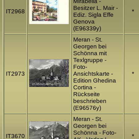
Mirabella -
Besitzer L. Mair -
IT2968
*
Ediz. Sigla Effe
Genova
(E96339y)
Meran - St.
Georgen bei
Schönna mit
Texlgruppe -
Foto-
IT2973
Ansichtskarte -
*
Edition Ghedina
Cortina -
Rückseite
beschrieben
(E96576y)
Meran - St.
Georgen bei
Schönna - Foto-
IT3670
*