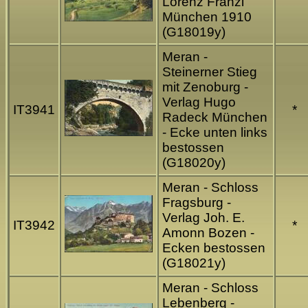
Lorenz Fränzl
München 1910
(G18019y)
Meran -
Steinerner Stieg
mit Zenoburg -
Verlag Hugo
IT3941
*
Radeck München
- Ecke unten links
bestossen
(G18020y)
Meran - Schloss
Fragsburg -
Verlag Joh. E.
IT3942
*
Amonn Bozen -
Ecken bestossen
(G18021y)
Meran - Schloss
Lebenberg -