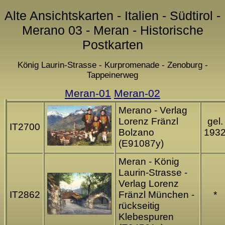
Alte Ansichtskarten - Italien - Südtirol -
Merano 03 - Meran - Historische
Postkarten
König Laurin-Strasse - Kurpromenade - Zenoburg -
Tappeinerweg
Meran-01
Meran-02
Merano - Verlag
Lorenz Fränzl
gel.
IT2700
Bolzano
193
(E91087y)
Meran - König
Laurin-Strasse -
Verlag Lorenz
IT2862
Fränzl München -
*
rückseitig
Klebespuren