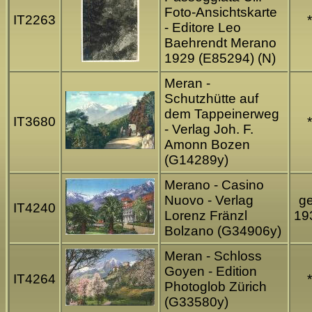
Foto-Ansichtskarte
IT2263
*
- Editore Leo
Baehrendt Merano
1929 (E85294) (N)
Meran -
Schutzhütte auf
dem Tappeinerweg
IT3680
*
- Verlag Joh. F.
Amonn Bozen
(G14289y)
Merano - Casino
Nuovo - Verlag
ge
IT4240
Lorenz Fränzl
19
Bolzano (G34906y)
Meran - Schloss
Goyen - Edition
IT4264
*
Photoglob Zürich
(G33580y)