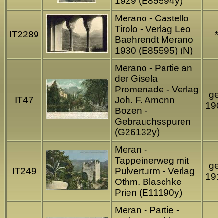
1929 (E85594y)
Merano - Castello
Tirolo - Verlag Leo
IT2289
*
Baehrendt Merano
1930 (E85595) (N)
Merano - Partie an
der Gisela
Promenade - Verlag
ge
IT47
Joh. F. Amonn
19
Bozen -
Gebrauchsspuren
(G26132y)
Meran -
Tappeinerweg mit
ge
IT249
Pulverturm - Verlag
19
Othm. Blaschke
Prien (E11190y)
Meran - Partie -