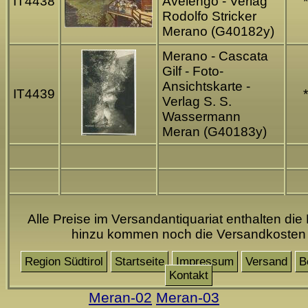
IT4438
Avelengo - Verlag
*
Rodolfo Stricker
Merano (G40182y)
Merano - Cascata
Gilf - Foto-
Ansichtskarte -
IT4439
*
Verlag S. S.
Wassermann
Meran (G40183y)
Alle Preise im Versandantiquariat enthalten die
hinzu kommen noch die Versandkosten
Region Südtirol
Startseite
Impressum
Versand
B
Kontakt
Meran-02
Meran-03