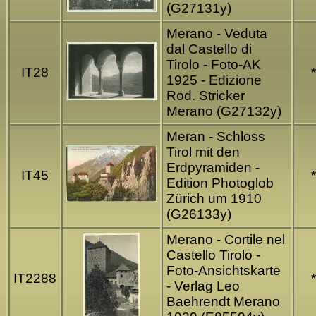
(G27131y)
Merano - Veduta
dal Castello di
Tirolo - Foto-AK
IT28
*
1925 - Edizione
Rod. Stricker
Merano (G27132y)
Meran - Schloss
Tirol mit den
Erdpyramiden -
IT45
*
Edition Photoglob
Zürich um 1910
(G26133y)
Merano - Cortile nel
Castello Tirolo -
Foto-Ansichtskarte
IT2288
*
- Verlag Leo
Baehrendt Merano