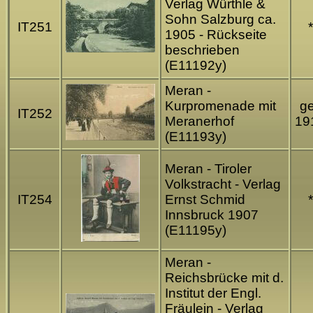
Verlag Würthle &
Sohn Salzburg ca.
IT251
*
1905 - Rückseite
beschrieben
(E11192y)
Meran -
Kurpromenade mit
ge
IT252
Meranerhof
19
(E11193y)
Meran - Tiroler
Volkstracht - Verlag
IT254
Ernst Schmid
*
Innsbruck 1907
(E11195y)
Meran -
Reichsbrücke mit d.
Institut der Engl.
Fräulein - Verlag