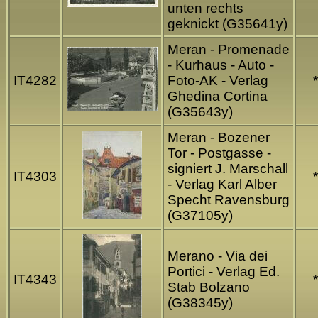
unten rechts
geknickt (G35641y)
Meran - Promenade
- Kurhaus - Auto -
IT4282
Foto-AK - Verlag
*
Ghedina Cortina
(G35643y)
Meran - Bozener
Tor - Postgasse -
signiert J. Marschall
IT4303
*
- Verlag Karl Alber
Specht Ravensburg
(G37105y)
Merano - Via dei
Portici - Verlag Ed.
IT4343
*
Stab Bolzano
(G38345y)