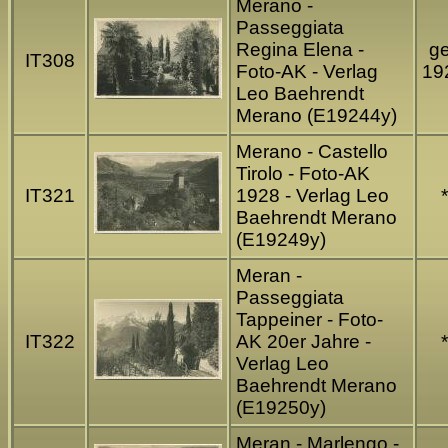
Merano -
Passeggiata
Regina Elena -
ge
IT308
Foto-AK - Verlag
19
Leo Baehrendt
Merano (E19244y)
Merano - Castello
Tirolo - Foto-AK
IT321
1928 - Verlag Leo
*
Baehrendt Merano
(E19249y)
Meran -
Passeggiata
Tappeiner - Foto-
IT322
AK 20er Jahre -
*
Verlag Leo
Baehrendt Merano
(E19250y)
Meran - Marlengo -