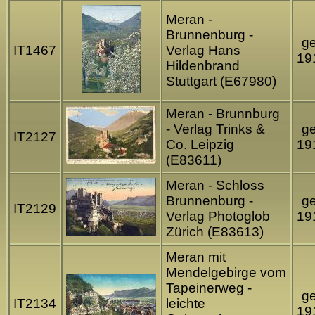
Meran -
Brunnenburg -
ge
IT1467
Verlag Hans
19
Hildenbrand
Stuttgart (E67980)
Meran - Brunnburg
- Verlag Trinks &
ge
IT2127
Co. Leipzig
19
(E83611)
Meran - Schloss
Brunnenburg -
ge
IT2129
Verlag Photoglob
19
Zürich (E83613)
Meran mit
Mendelgebirge vom
Tapeinerweg -
ge
IT2134
leichte
19