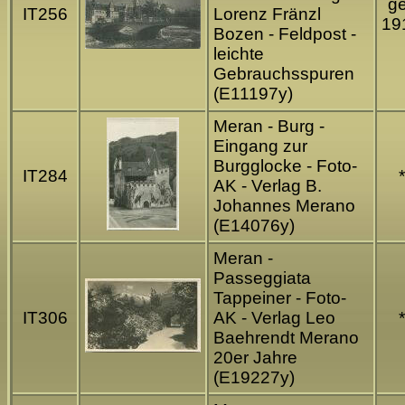
ge
IT256
Lorenz Fränzl
19
Bozen - Feldpost -
leichte
Gebrauchsspuren
(E11197y)
Meran - Burg -
Eingang zur
Burgglocke - Foto-
IT284
*
AK - Verlag B.
Johannes Merano
(E14076y)
Meran -
Passeggiata
Tappeiner - Foto-
IT306
AK - Verlag Leo
*
Baehrendt Merano
20er Jahre
(E19227y)