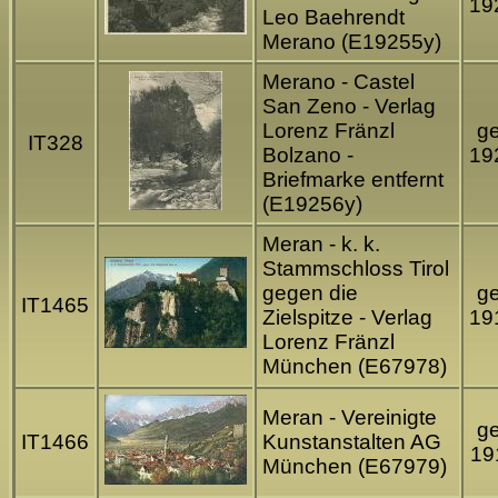
19
Leo Baehrendt
Merano (E19255y)
Merano - Castel
San Zeno - Verlag
Lorenz Fränzl
ge
IT328
Bolzano -
19
Briefmarke entfernt
(E19256y)
Meran - k. k.
Stammschloss Tirol
gegen die
ge
IT1465
Zielspitze - Verlag
19
Lorenz Fränzl
München (E67978)
Meran - Vereinigte
ge
IT1466
Kunstanstalten AG
19
München (E67979)