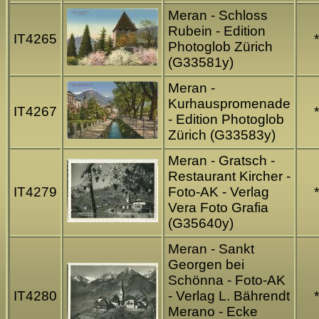
Meran - Schloss
Rubein - Edition
IT4265
*
Photoglob Zürich
(G33581y)
Meran -
Kurhauspromenade
IT4267
*
- Edition Photoglob
Zürich (G33583y)
Meran - Gratsch -
Restaurant Kircher -
IT4279
Foto-AK - Verlag
*
Vera Foto Grafia
(G35640y)
Meran - Sankt
Georgen bei
Schönna - Foto-AK
IT4280
- Verlag L. Bährendt
*
Merano - Ecke