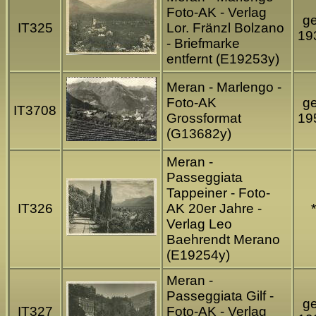
Foto-AK - Verlag
ge
IT325
Lor. Fränzl Bolzano
19
- Briefmarke
entfernt (E19253y)
Meran - Marlengo -
Foto-AK
ge
IT3708
Grossformat
19
(G13682y)
Meran -
Passeggiata
Tappeiner - Foto-
IT326
AK 20er Jahre -
*
Verlag Leo
Baehrendt Merano
(E19254y)
Meran -
Passeggiata Gilf -
ge
IT327
Foto-AK - Verlag