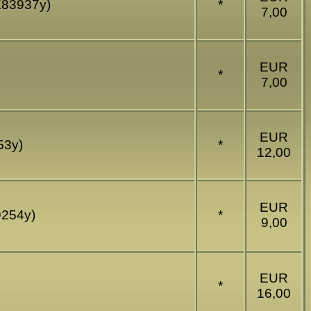
(E83937y)
*
7,00
EUR
*
7,00
EUR
53y)
*
12,00
EUR
9254y)
*
9,00
EUR
*
16,00