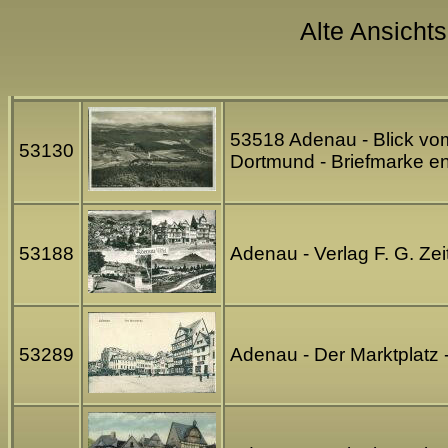
Alte Ansichts
53518 Adenau - Blick vom
53130
Dortmund - Briefmarke en
53188
Adenau - Verlag F. G. Ze
53289
Adenau - Der Marktplatz