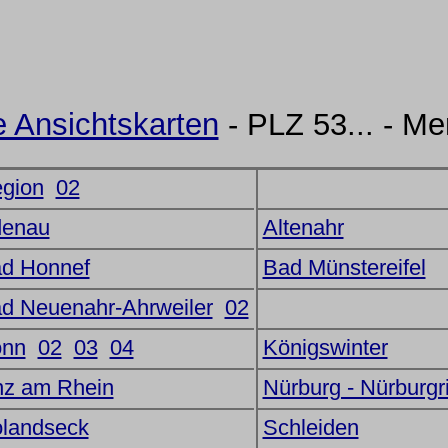
e Ansichtskarten
- PLZ 53... - M
gion
02
enau
Altenahr
d Honnef
Bad Münstereifel
d Neuenahr-Ahrweiler
02
nn
02
03
04
Königswinter
nz am Rhein
Nürburg - Nürburgr
landseck
Schleiden