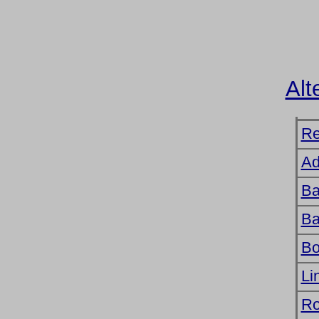
Alt
Re
Ad
Ba
Ba
Bo
Li
Ro