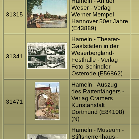
Hameln - An der
Weser - Verlag
31315
Werner Mempel
Hannover 50er Jahre
(E43889)
Hameln - Theater-
Gaststätten in der
Weserbergland-
31341
Festhalle - Verlag
Foto-Schindler
Osterode (E56862)
Hameln - Auszug
des Rattenfängers -
Verlag Cramers
31471
Kunstanstalt
Dortmund (E84108)
(N)
Hameln - Museum -
Stiftsherrenhaus -