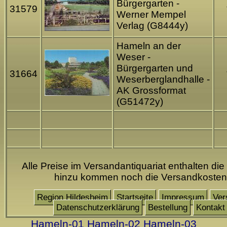
Bürgergarten -
31579
Werner Mempel
Verlag (G8444y)
Hameln an der
Weser -
Bürgergarten und
31664
Weserberglandhalle -
AK Grossformat
(G51472y)
Alle Preise im Versandantiquariat enthalten die
hinzu kommen noch die Versandkosten
Region Hildesheim
Startseite
Impressum
Ver
Datenschutzerklärung
Bestellung
Kontakt
Hameln-01
Hameln-02
Hameln-03