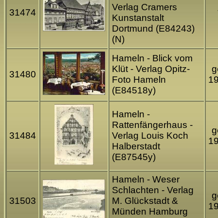
Verlag Cramers
31474
Kunstanstalt
Dortmund (E84243)
(N)
Hameln - Blick vom
Klüt - Verlag Opitz-
g
31480
Foto Hameln
1
(E84518y)
Hameln -
Rattenfängerhaus -
g
31484
Verlag Louis Koch
1
Halberstadt
(E87545y)
Hameln - Weser
Schlachten - Verlag
g
31503
M. Glückstadt &
1
Münden Hamburg