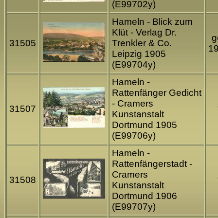
(E99702y)
Hameln - Blick zum
Klüt - Verlag Dr.
g
31505
Trenkler & Co.
1
Leipzig 1905
(E99704y)
Hameln -
Rattenfänger Gedicht
- Cramers
31507
Kunstanstalt
Dortmund 1905
(E99706y)
Hameln -
Rattenfängerstadt -
Cramers
31508
Kunstanstalt
Dortmund 1906
(E99707y)