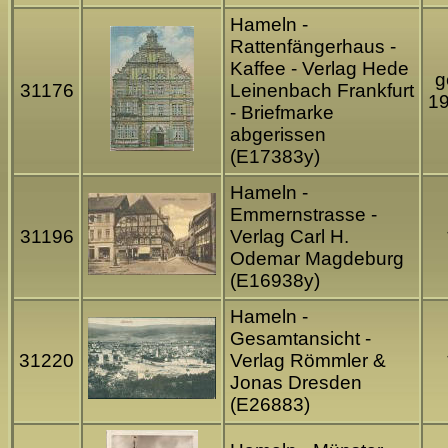
Hameln -
Rattenfängerhaus -
Kaffee - Verlag Hede
g
31176
Leinenbach Frankfurt
1
- Briefmarke
abgerissen
(E17383y)
Hameln -
Emmernstrasse -
31196
Verlag Carl H.
Odemar Magdeburg
(E16938y)
Hameln -
Gesamtansicht -
31220
Verlag Römmler &
Jonas Dresden
(E26883)