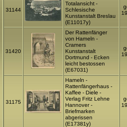
Totalansicht -
g
31144
Schlesische
1
Kunstanstalt Breslau
(E11017y)
Der Rattenfänger
von Hameln -
Cramers
g
31420
Kunstanstalt
1
Dortmund - Ecken
leicht bestossen
(E67031)
Hameln -
Rattenfängerhaus -
Kaffee - Diele -
Verlag Fritz Lehne
g
31175
Hannover -
1
Briefmarken
abgerissen
(E17381y)