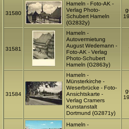
Hameln - Foto-AK -
Verlag Photo-
g
31580
Schubert Hameln
1
(G2832y)
Hameln -
Autovermietung
August Wedemann -
31581
Foto-AK - Verlag
Photo-Schubert
Hameln (G2863y)
Hameln -
Münsterkirche -
Weserbrücke - Foto-
g
31584
Ansichtskarte -
1
Verlag Cramers
Kunstanstalt
Dortmund (G2871y)
Hameln -