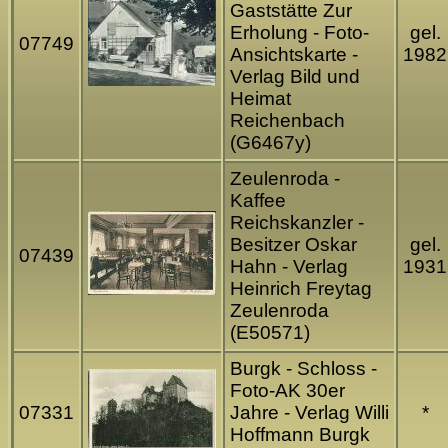
Gaststätte Zur
Erholung - Foto-
gel.
07749
Ansichtskarte -
1982
Verlag Bild und
Heimat
Reichenbach
(G6467y)
Zeulenroda -
Kaffee
Reichskanzler -
Besitzer Oskar
gel.
07439
Hahn - Verlag
1931
Heinrich Freytag
Zeulenroda
(E50571)
Burgk - Schloss -
Foto-AK 30er
07331
Jahre - Verlag Willi
*
Hoffmann Burgk