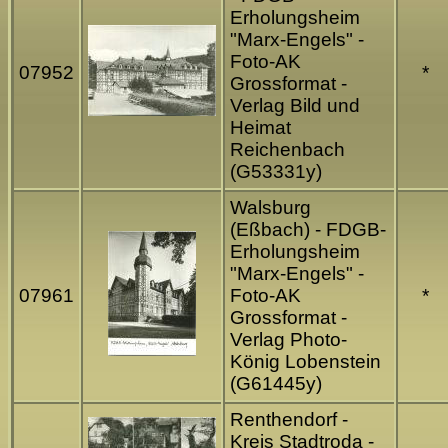
Erholungsheim
"Marx-Engels" -
Foto-AK
07952
*
Grossformat -
Verlag Bild und
Heimat
Reichenbach
(G53331y)
Walsburg
(Eßbach) - FDGB-
Erholungsheim
"Marx-Engels" -
07961
Foto-AK
*
Grossformat -
Verlag Photo-
König Lobenstein
(G61445y)
Renthendorf -
Kreis Stadtroda -