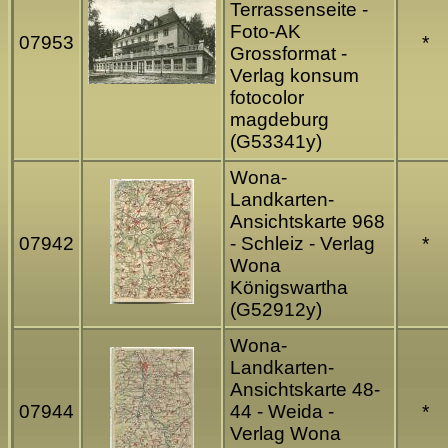
Terrassenseite -
Foto-AK
07953
*
Grossformat -
Verlag konsum
fotocolor
magdeburg
(G53341y)
Wona-
Landkarten-
Ansichtskarte 968
07942
- Schleiz - Verlag
*
Wona
Königswartha
(G52912y)
Wona-
Landkarten-
Ansichtskarte 48-
07944
44 - Weida -
*
Verlag Wona