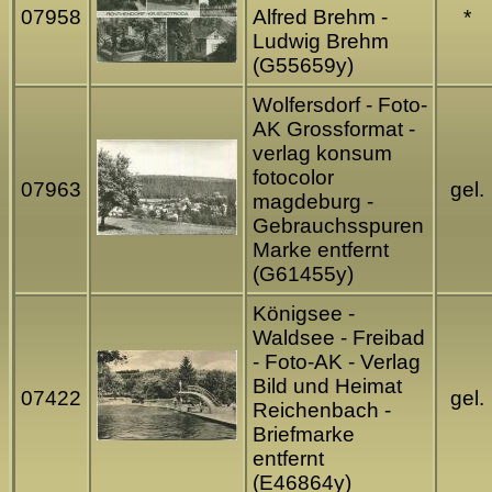
07958
Alfred Brehm -
*
Ludwig Brehm
(G55659y)
Wolfersdorf - Foto-
AK Grossformat -
verlag konsum
fotocolor
07963
gel.
magdeburg -
Gebrauchsspuren
Marke entfernt
(G61455y)
Königsee -
Waldsee - Freibad
- Foto-AK - Verlag
Bild und Heimat
07422
gel.
Reichenbach -
Briefmarke
entfernt
(E46864y)