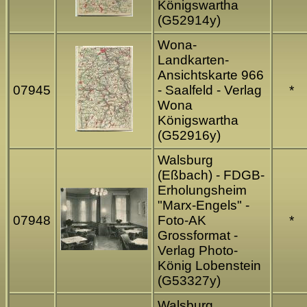
Königswartha
(G52914y)
Wona-
Landkarten-
Ansichtskarte 966
07945
- Saalfeld - Verlag
*
Wona
Königswartha
(G52916y)
Walsburg
(Eßbach) - FDGB-
Erholungsheim
"Marx-Engels" -
07948
Foto-AK
*
Grossformat -
Verlag Photo-
König Lobenstein
(G53327y)
Walsburg