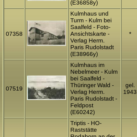
(E36858y)
Kulmhaus und
Turm - Kulm bei
Saalfeld - Foto-
07358
Ansichtskarte -
*
Verlag Herm.
Paris Rudolstadt
(E38966y)
Kulmhaus im
Nebelmeer - Kulm
bei Saalfeld -
Thüringer Wald -
gel.
07519
Verlag Herm.
1943
Paris Rudolstadt -
Feldpost
(E60242)
Triptis - HO-
Raststätte
Rodaborn an der