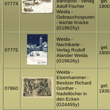
Bahnpost - Verlag
gel.
07774
Adolf Fischer
1900
Weida -
Gebrauchsspuren
- leichte Knicke
(G19625y)
Weida -
Nachtkarte -
gel.
07775
Verlag Rudolf
1900
Alander Weida
(G19626y)
Weida -
Eisenhammer -
Besitzer Richard
gel.
07860
Günther -
1935
Nadellöcher in
den Ecken
(G24455y)