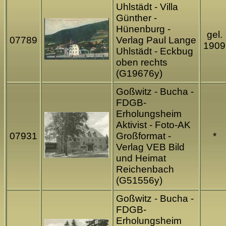
Uhlstädt - Villa
Günther -
Hünenburg -
gel.
07789
Verlag Paul Lange
1909
Uhlstädt - Eckbug
oben rechts
(G19676y)
Goßwitz - Bucha -
FDGB-
Erholungsheim
Aktivist - Foto-AK
07931
Großformat -
*
Verlag VEB Bild
und Heimat
Reichenbach
(G51556y)
Goßwitz - Bucha -
FDGB-
Erholungsheim