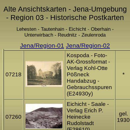
Alte Ansichtskarten - Jena-Umgebung
- Region 03 - Historische Postkarten
Lehesten - Tautenhain - Eichicht - Oberhain -
Unterwirbach - Reudnitz - Zeulenroda
Jena/Region-01
Jena/Region-02
Kospoda - Foto-
AK-Grossformat -
Verlag Kohl-Otte
07218
Pößneck
*
Handabzug -
Gebrauchsspuren
(E24930y)
Eichicht - Saale -
Verlag Erich P.
gel.
07260
Heinecke
1930
Rudolstadt
(E28610)