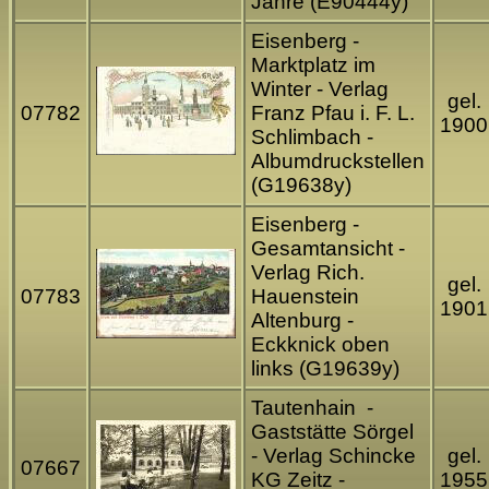
Jahre (E90444y)
Eisenberg -
Marktplatz im
Winter - Verlag
gel.
07782
Franz Pfau i. F. L.
1900
Schlimbach -
Albumdruckstellen
(G19638y)
Eisenberg -
Gesamtansicht -
Verlag Rich.
gel.
07783
Hauenstein
1901
Altenburg -
Eckknick oben
links (G19639y)
Tautenhain -
Gaststätte Sörgel
- Verlag Schincke
gel.
07667
KG Zeitz -
1955