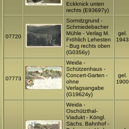
Eckknick unten
rechts (E93697y)
Sormitzgrund -
Schmiedebacher
Mühle - Verlag M.
gel.
07720
Fröhlich Lehesten
1943
- Bug rechts oben
(G0356y)
Weida -
Schützenhaus -
Concert-Garten -
gel.
07773
ohne
1900
Verlagsangabe
(G19624y)
Weida -
Oschützthal-
Viadukt - Köngl.
Sächs. Bahnhof -