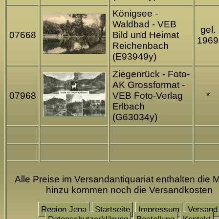
Königsee -
Waldbad - VEB
gel.
07668
Bild und Heimat
1969
Reichenbach
(E93949y)
Ziegenrück - Foto-
AK Grossformat -
07968
VEB Foto-Verlag
*
Erlbach
(G63034y)
Alle Preise im Versandantiquariat enthalten die M
hinzu kommen noch die Versandkosten
Region Jena
Startseite
Impressum
Versand