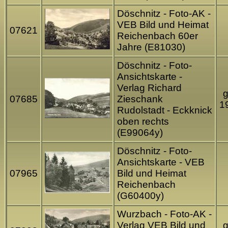
Döschnitz - Foto-AK -
VEB Bild und Heimat
07621
Reichenbach 60er
Jahre (E81030)
Döschnitz - Foto-
Ansichtskarte -
Verlag Richard
g
07685
Zieschank
1
Rudolstadt - Eckknick
oben rechts
(E99064y)
Döschnitz - Foto-
Ansichtskarte - VEB
07965
Bild und Heimat
Reichenbach
(G60400y)
Wurzbach - Foto-AK -
Verlag VEB Bild und
g