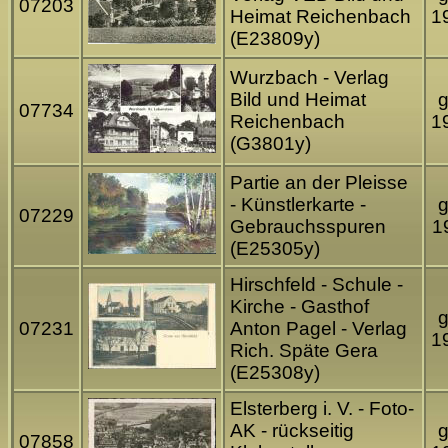
07203
Heimat Reichenbach
1
(E23809y)
Wurzbach - Verlag
Bild und Heimat
g
07734
Reichenbach
1
(G3801y)
Partie an der Pleisse
- Künstlerkarte -
g
07229
Gebrauchsspuren
1
(E25305y)
Hirschfeld - Schule -
Kirche - Gasthof
g
07231
Anton Pagel - Verlag
1
Rich. Späte Gera
(E25308y)
Elsterberg i. V. - Foto-
AK - rückseitig
g
07858