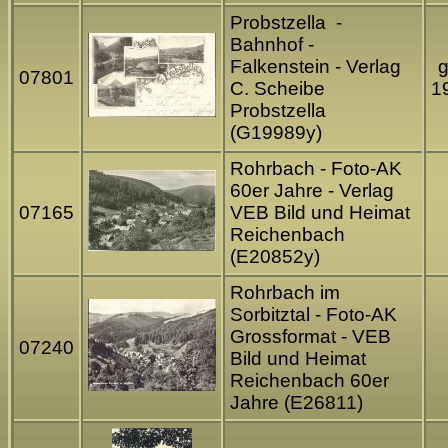
Probstzella -
Bahnhof -
Falkenstein - Verlag
g
07801
C. Scheibe
1
Probstzella
(G19989y)
Rohrbach - Foto-AK
60er Jahre - Verlag
07165
VEB Bild und Heimat
Reichenbach
(E20852y)
Rohrbach im
Sorbitztal - Foto-AK
Grossformat - VEB
07240
Bild und Heimat
Reichenbach 60er
Jahre (E26811)