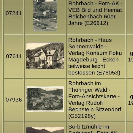
Rohrbach - Foto-AK -
VEB Bild und Heimat
07241
Reichenbach 60er
Jahre (E26812)
Rohrbach - Haus
Sonnenwalde -
Verlag Konsum Foku
g
07611
Magdeburg - Ecken
1
teilweise leicht
bestossen (E76053)
Rohrbach im
Thüringer Wald -
Foto-Ansichtskarte -
g
07936
Verlag Rudolf
1
Bechstein Sitzendorf
(G52198y)
Sorbitzmühle im