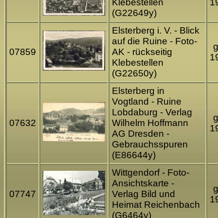
Klebestellen
1
(G22649y)
Elsterberg i. V. - Blick
auf die Ruine - Foto-
g
07859
AK - rückseitig
1
Klebestellen
(G22650y)
Elsterberg in
Vogtland - Ruine
Lobdaburg - Verlag
g
07632
Wilhelm Hoffmann
1
AG Dresden -
Gebrauchsspuren
(E86644y)
Wittgendorf - Foto-
Ansichtskarte -
g
07747
Verlag Bild und
1
Heimat Reichenbach
(G6464y)