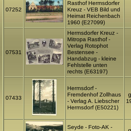
Rasthof Hermsdorfer
07252
Kreuz - VEB Bild und
Heimat Reichenbach
1960 (E27099)
Hermsdorfer Kreuz -
Mitropa Rasthof -
Verlag Rotophot
07531
Bestensee -
Handabzug - kleine
Fehlstelle unten
rechts (E63197)
Hermsdorf -
Fremdenhof Zollhaus
g
07433
- Verlag A. Liebscher
1
Hermsdorf (E50221)
Seyde - Foto-AK -
g