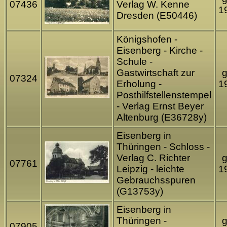
07436
Verlag W. Kenne
1
Dresden (E50446)
Königshofen -
Eisenberg - Kirche -
Schule -
Gastwirtschaft zur
g
07324
Erholung -
1
Posthilfstellenstempel
- Verlag Ernst Beyer
Altenburg (E36728y)
Eisenberg in
Thüringen - Schloss -
Verlag C. Richter
g
07761
Leipzig - leichte
1
Gebrauchsspuren
(G13753y)
Eisenberg in
Thüringen -
g
07905