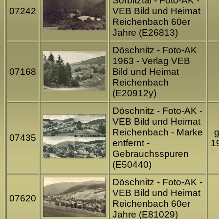
Sorbitztal - Foto-AK -
07242
VEB Bild und Heimat
Reichenbach 60er
Jahre (E26813)
Döschnitz - Foto-AK
1963 - Verlag VEB
07168
Bild und Heimat
Reichenbach
(E20912y)
Döschnitz - Foto-AK -
VEB Bild und Heimat
Reichenbach - Marke
g
07435
entfernt -
1
Gebrauchsspuren
(E50440)
Döschnitz - Foto-AK -
VEB Bild und Heimat
07620
Reichenbach 60er
Jahre (E81029)