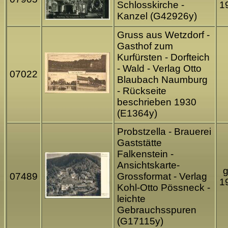
Schlosskirche -
1
Kanzel (G42926y)
Gruss aus Wetzdorf -
Gasthof zum
Kurfürsten - Dorfteich
- Wald - Verlag Otto
07022
Blaubach Naumburg
- Rückseite
beschrieben 1930
(E1364y)
Probstzella - Brauerei
Gaststätte
Falkenstein -
Ansichtskarte-
g
07489
Grossformat - Verlag
1
Kohl-Otto Pössneck -
leichte
Gebrauchsspuren
(G17115y)