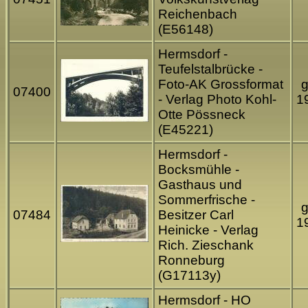
Reichenbach
(E56148)
Hermsdorf -
Teufelstalbrücke -
Foto-AK Grossformat
g
07400
- Verlag Photo Kohl-
1
Otte Pössneck
(E45221)
Hermsdorf -
Bocksmühle -
Gasthaus und
Sommerfrische -
g
07484
Besitzer Carl
1
Heinicke - Verlag
Rich. Zieschank
Ronneburg
(G17113y)
Hermsdorf - HO