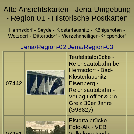
Alte Ansichtskarten - Jena-Umgebung
- Region 01 - Historische Postkarten
Hermsdorf - Seyde - Klosterlausnitz - Königshofen -
Wetzdorf - Dittersdorf - Vierzehnheiligen-Krippendorf
Jena/Region-02
Jena/Region-03
Teufelstalbrücke -
Reichsautobahn bei
Hermsdorf - Bad-
Klosterlausnitz-
07442
Eisenberg -
Reichsautobahn -
Verlag Löffler & Co.
Greiz 30er Jahre
(G9882y)
Elstertalbrücke -
Foto-AK - VEB
07451
Volkskunstverlag