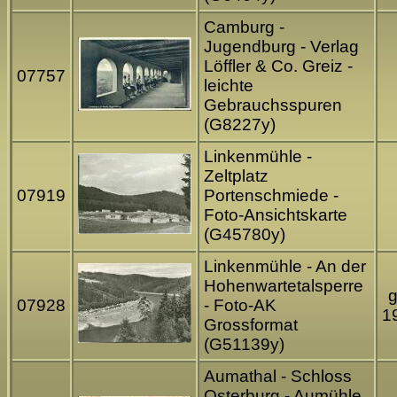
Camburg -
Jugendburg - Verlag
Löffler & Co. Greiz -
07757
leichte
Gebrauchsspuren
(G8227y)
Linkenmühle -
Zeltplatz
07919
Portenschmiede -
Foto-Ansichtskarte
(G45780y)
Linkenmühle - An der
Hohenwartetalsperre
g
07928
- Foto-AK
1
Grossformat
(G51139y)
Aumathal - Schloss
Osterburg - Aumühle