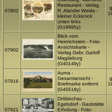
Restaurant - Verlag
g
07802
R. Alander Weida -
1
kleiner Eckknick
unten links
(G19995y)
Blick vom
Heinrichstein - Foto-
Ansichtskarte -
07902
Verlag Gebr. Garloff
Magdeburg
(G40149y)
Auma -
Gesamtansicht -
g
07916
Briefmarke entfernt
1
(G45518y)
Dröbischau -
Egelsdorf - Gaststätte
07921
Erholung - Foto-