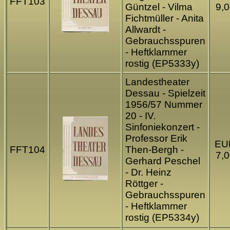
FFT103
Güntzel - Vilma
9,0
Fichtmüller - Anita
Allwardt -
Gebrauchsspuren
- Heftklammer
rostig (EP5333y)
Landestheater
Dessau - Spielzeit
1956/57 Nummer
20 - IV.
Sinfoniekonzert -
Professor Erik
EU
FFT104
Then-Bergh -
7,0
Gerhard Peschel
- Dr. Heinz
Röttger -
Gebrauchsspuren
- Heftklammer
rostig (EP5334y)