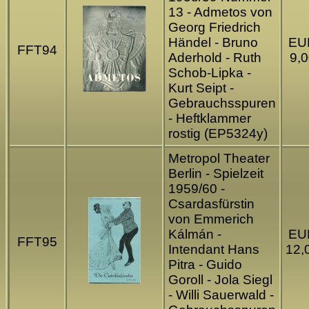
13 - Admetos von
Georg Friedrich
Händel - Bruno
EU
FFT94
Aderhold - Ruth
9,0
Schob-Lipka -
Kurt Seipt -
Gebrauchsspuren
- Heftklammer
rostig (EP5324y)
Metropol Theater
Berlin - Spielzeit
1959/60 -
Csardasfürstin
von Emmerich
Kálmán -
EU
FFT95
Intendant Hans
12,
Pitra - Guido
Goroll - Jola Siegl
- Willi Sauerwald -