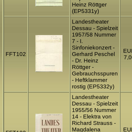
Heinz Röttger
(EP5331y)
Landestheater
Dessau - Spielzeit
1957/58 Nummer
7 - I.
Sinfoniekonzert -
EU
FFT102
Gerhard Peschel
7,0
- Dr. Heinz
Röttger -
Gebrauchsspuren
- Heftklammer
rostig (EP5332y)
Landestheater
Dessau - Spielzeit
1955/56 Nummer
14 - Elektra von
Richard Strauss -
Magdalena
EU