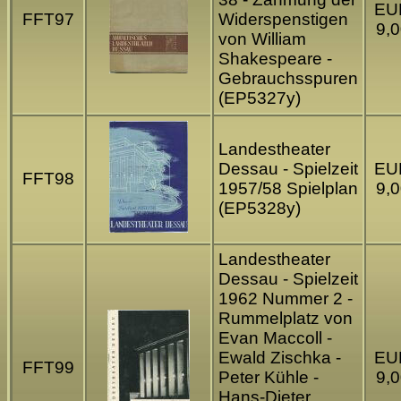
EU
FFT97
Widerspenstigen
9,0
von William
Shakespeare -
Gebrauchsspuren
(EP5327y)
Landestheater
Dessau - Spielzeit
EU
FFT98
1957/58 Spielplan
9,0
(EP5328y)
Landestheater
Dessau - Spielzeit
1962 Nummer 2 -
Rummelplatz von
Evan Maccoll -
Ewald Zischka -
EU
FFT99
Peter Kühle -
9,0
Hans-Dieter