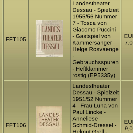
Landestheater
Dessau - Spielzeit
1955/56 Nummer
7 - Tosca von
Giacomo Puccini
- Gastspiel von
EU
FFT105
Kammersänger
7,0
Helge Rosvaenge
-
Gebrauchsspuren
- Heftklammer
rostig (EP5335y)
Landestheater
Dessau - Spielzeit
1951/52 Nummer
4 - Frau Luna von
Paul Lincke -
Anneliese
EU
FFT106
Schmid-Dressel -
9,0
Helmut Grell -