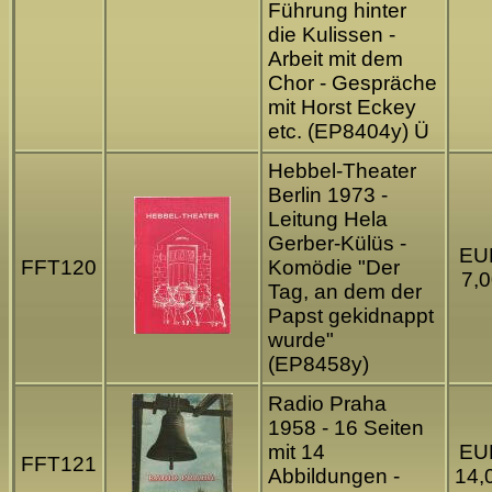
Führung hinter
die Kulissen -
Arbeit mit dem
Chor - Gespräche
mit Horst Eckey
etc. (EP8404y) Ü
Hebbel-Theater
Berlin 1973 -
Leitung Hela
Gerber-Külüs -
EU
FFT120
Komödie "Der
7,0
Tag, an dem der
Papst gekidnappt
wurde"
(EP8458y)
Radio Praha
1958 - 16 Seiten
mit 14
EU
FFT121
Abbildungen -
14,