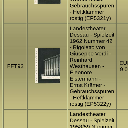
Gebrauchsspuren
- Heftklammer
rostig (EP5321y)
Landestheater
Dessau - Spielzeit
1962 Nummer 42
- Rigoletto von
Giuseppe Verdi -
Reinhard
EU
FFT92
Westhausen -
9,0
Eleonore
Elstermann -
Ernst Krämer -
Gebrauchsspuren
- Heftklammer
rostig (EP5322y)
Landestheater
Dessau - Spielzeit
1958/59 Nummer