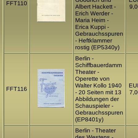
FFT110
Albert Hackett -
9,0
Erich Werder -
Maria Heim -
Erica Kuppi -
Gebrauchsspuren
- Heftklammer
rostig (EP5340y)
Berlin -
Schiffbauerdamm
Theater -
Operette von
Walter Kollo 1940
EU
FFT116
- 20 Seiten mit 13
7,0
Abbildungen der
Schauspieler -
Gebrauchsspuren
(EP8401y)
Berlin - Theater
des Westens -