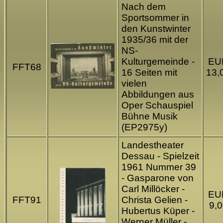
Nach dem
Sportsommer in
den Kunstwinter
1935/36 mit der
NS-
Kulturgemeinde -
EU
FFT68
16 Seiten mit
13,
vielen
Abbildungen aus
Oper Schauspiel
Bühne Musik
(EP2975y)
Landestheater
Dessau - Spielzeit
1961 Nummer 39
- Gasparone von
Carl Millöcker -
EU
FFT91
Christa Gelien -
9,0
Hubertus Küper -
Werner Müller -