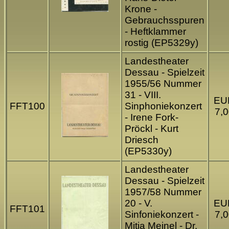
Krone -
Gebrauchsspuren
- Heftklammer
rostig (EP5329y)
Landestheater
Dessau - Spielzeit
1955/56 Nummer
31 - VIII.
EU
FFT100
Sinphoniekonzert
7,0
- Irene Fork-
Pröckl - Kurt
Driesch
(EP5330y)
Landestheater
Dessau - Spielzeit
1957/58 Nummer
20 - V.
EU
FFT101
Sinfoniekonzert -
7,0
Mitja Meinel - Dr.