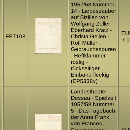
1957/58 Nummer
14 - Liebeszauber
auf Sizilien von
Wolfgang Zeller -
Eberhard Kratz -
EU
FFT108
Christa Gelien -
7,0
Rolf Müller -
Gebrauchsspuren
- Heftklammer
rostig -
rückseitiger
Einband fleckig
(EP5338y)
Landestheater
Dessau - Spielzeit
1957/58 Nummer
5 - Das Tagebuch
der Anne Frank
von Frances
Goodrich und
EU