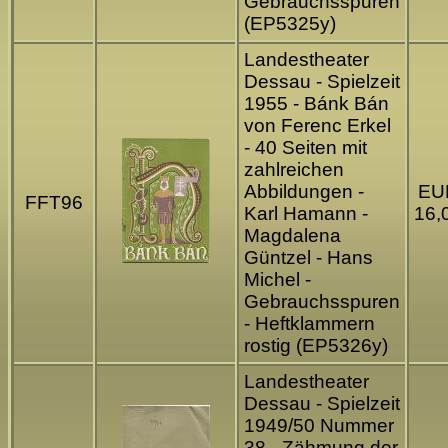
Gebrauchsspuren
(EP5325y)
Landestheater
Dessau - Spielzeit
1955 - Bánk Bán
von Ferenc Erkel
- 40 Seiten mit
zahlreichen
Abbildungen -
EU
FFT96
Karl Hamann -
16,
Magdalena
Güntzel - Hans
Michel -
Gebrauchsspuren
- Heftklammern
rostig (EP5326y)
Landestheater
Dessau - Spielzeit
1949/50 Nummer
38 - Zähmung der