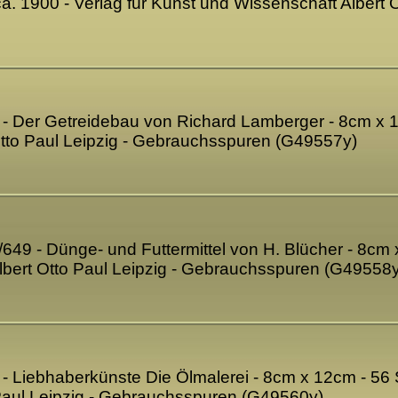
ca. 1900 - Verlag für Kunst und Wissenschaft Albert
7 - Der Getreidebau von Richard Lamberger - 8cm x 1
Otto Paul Leipzig - Gebrauchsspuren (G49557y)
8/649 - Dünge- und Futtermittel von H. Blücher - 8cm 
lbert Otto Paul Leipzig - Gebrauchsspuren (G49558y
5 - Liebhaberkünste Die Ölmalerei - 8cm x 12cm - 56 
 Paul Leipzig - Gebrauchsspuren (G49560y)