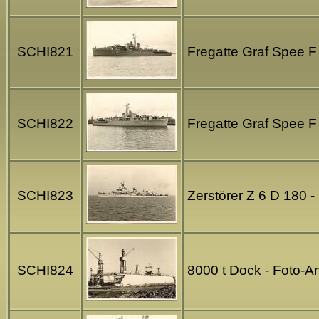
SCHI821
Fregatte Graf Spee F
SCHI822
Fregatte Graf Spee F
SCHI823
Zerstörer Z 6 D 180 
SCHI824
8000 t Dock - Foto-A