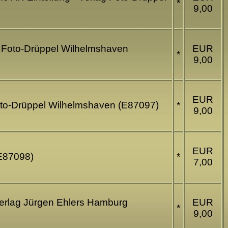
*
9,00
ag Foto-Drüppel Wilhelmshaven
EUR
*
9,00
EUR
Foto-Drüppel Wilhelmshaven (E87097)
*
9,00
EUR
(E87098)
*
7,00
Verlag Jürgen Ehlers Hamburg
EUR
*
9,00