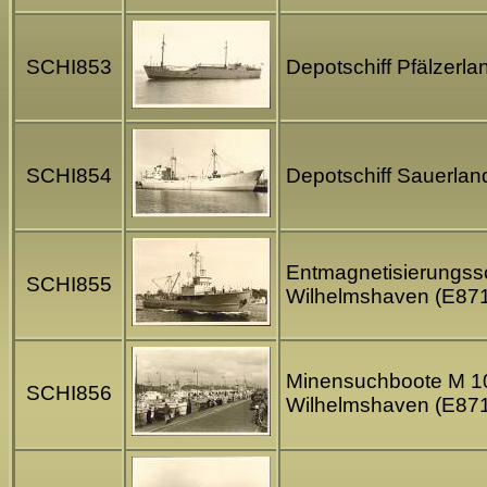
SCHI853
Depotschiff Pfälzerl
SCHI854
Depotschiff Sauerlan
Entmagnetisierungssc
SCHI855
Wilhelmshaven (E87
Minensuchboote M 106
SCHI856
Wilhelmshaven (E87