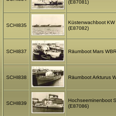
(E87081)
Küstenwachboot KW 15
SCHI835
(E87082)
SCHI837
Räumboot Mars WBR II
SCHI838
Räumboot Arkturus WB
Hochseeminenboot See
SCHI839
(E87086)