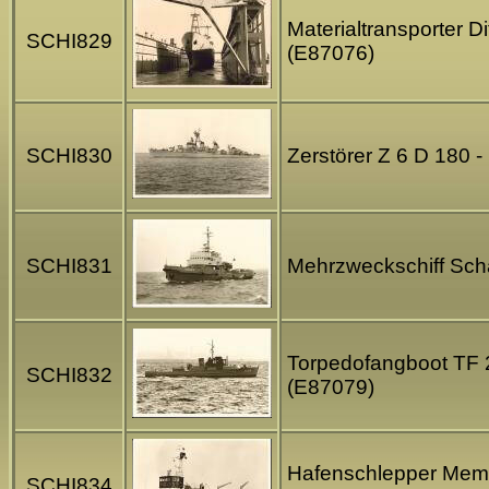
Materialtransporter 
SCHI829
(E87076)
SCHI830
Zerstörer Z 6 D 180 
SCHI831
Mehrzweckschiff Scha
Torpedofangboot TF 2
SCHI832
(E87079)
Hafenschlepper Memme
SCHI834