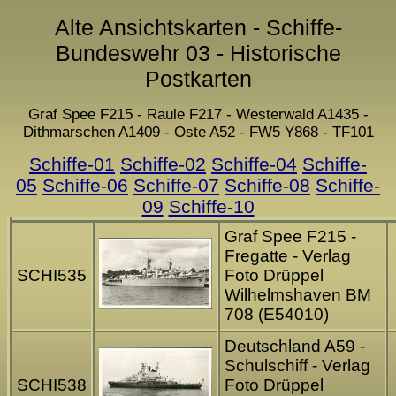
Alte Ansichtskarten - Schiffe-
Bundeswehr 03 - Historische
Postkarten
Graf Spee F215 - Raule F217 - Westerwald A1435 -
Dithmarschen A1409 - Oste A52 - FW5 Y868 - TF101
Schiffe-01
Schiffe-02
Schiffe-04
Schiffe-
05
Schiffe-06
Schiffe-07
Schiffe-08
Schiffe-
09
Schiffe-10
Graf Spee F215 -
Fregatte - Verlag
SCHI535
Foto Drüppel
Wilhelmshaven BM
708 (E54010)
Deutschland A59 -
Schulschiff - Verlag
SCHI538
Foto Drüppel