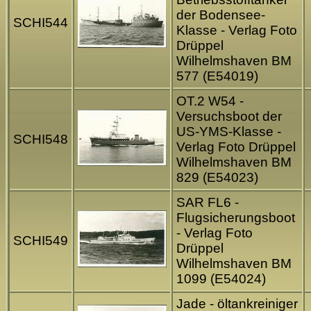
der Bodensee-
SCHI544
Klasse - Verlag Foto
Drüppel
Wilhelmshaven BM
577 (E54019)
OT.2 W54 -
Versuchsboot der
US-YMS-Klasse -
SCHI548
Verlag Foto Drüppel
Wilhelmshaven BM
829 (E54023)
SAR FL6 -
Flugsicherungsboot
- Verlag Foto
SCHI549
Drüppel
Wilhelmshaven BM
1099 (E54024)
Jade - öltankreiniger