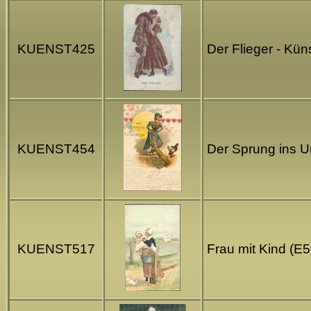
KUENST425
Der Flieger - Kü
KUENST454
Der Sprung ins 
KUENST517
Frau mit Kind (E