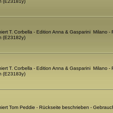
n (E23181y)
niert T. Corbella - Edition Anna & Gasparini Milano -
n (E23182y)
niert T. Corbella - Edition Anna & Gasparini Milano -
n (E23183y)
gniert Tom Peddie - Rückseite beschrieben - Gebrau