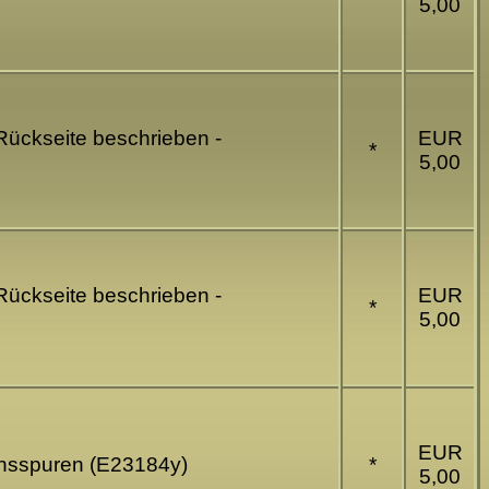
5,00
 Rückseite beschrieben -
EUR
*
5,00
 Rückseite beschrieben -
EUR
*
5,00
EUR
chsspuren (E23184y)
*
5,00