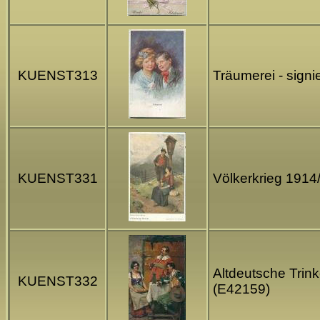
KUENST313
Träumerei - signi
KUENST331
Völkerkrieg 1914
Altdeutsche Trin
KUENST332
(E42159)