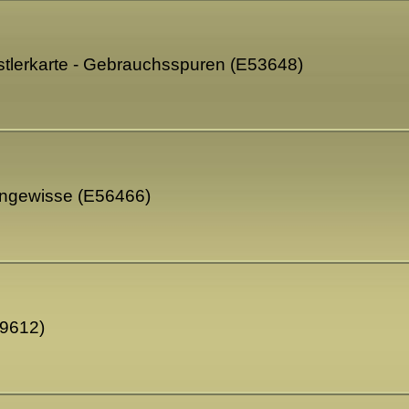
nstlerkarte - Gebrauchsspuren (E53648)
Ungewisse (E56466)
59612)