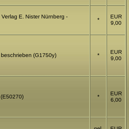
 Verlag E. Nister Nürnberg -
EUR
*
9,00
EUR
e beschrieben (G1750y)
*
9,00
EUR
3 (E50270)
*
6,00
gel.
EUR