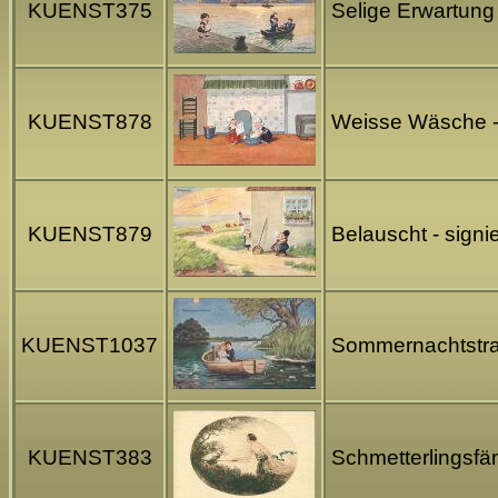
KUENST375
Selige Erwartung 
KUENST878
Weisse Wäsche - 
KUENST879
Belauscht - signi
KUENST1037
Sommernachtstrau
KUENST383
Schmetterlingsfä