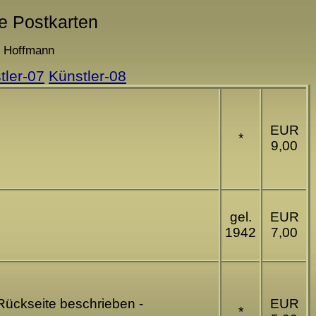
he Postkarten
 - Hoffmann
tler-07
Künstler-08
EUR
*
9,00
gel.
EUR
1942
7,00
 Rückseite beschrieben -
EUR
*