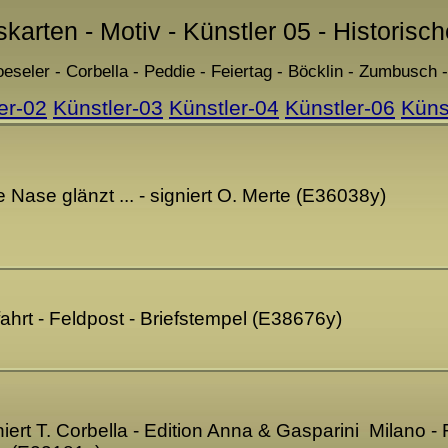
skarten - Motiv - Künstler 05 - Historisc
eseler - Corbella - Peddie - Feiertag - Böcklin - Zumbusch
er-02
Künstler-03
Künstler-04
Künstler-06
Küns
e Nase glänzt ... - signiert O. Merte (E36038y)
nfahrt - Feldpost - Briefstempel (E38676y)
niert T. Corbella - Edition Anna & Gasparini Milano -