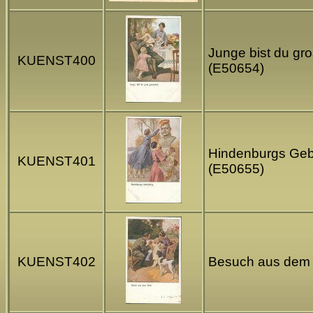
Junge bist du gr
KUENST400
(E50654)
Hindenburgs Gebu
KUENST401
(E50655)
KUENST402
Besuch aus dem F