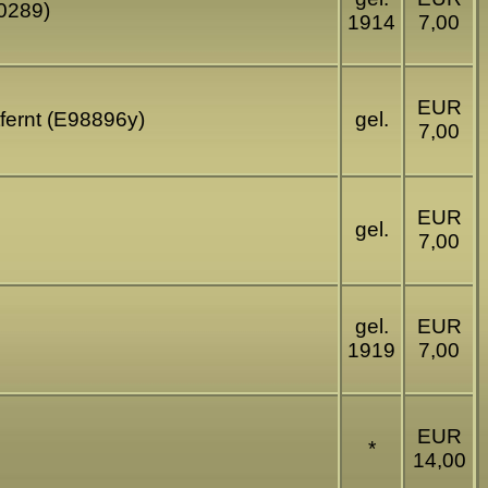
50289)
1914
7,00
EUR
fernt (E98896y)
gel.
7,00
EUR
gel.
7,00
gel.
EUR
1919
7,00
EUR
*
14,00