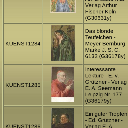
Verlag Arthur
Fischer Köln
(G30631y)
Das blonde
Teufelchen -
KUENST1284
Meyer-Bernburg 
Marke J. S. C.
6132 (G36178y)
Interessante
Lektüre - E. v.
Grützner - Verlag
KUENST1285
E. A. Seemann
Leipzig Nr. 177
(G36179y)
Ein guter Tropfen
- Ed. Grützner -
KUENST1286
Verlag E. A.