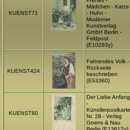
Frênes -
Mädchen - Katze
KUENST71
- Huhn -
Moderner
Kunstverlag
GmbH Berlin -
Feldpost
(E10293y)
Fahrendes Volk -
Rückseite
KUENST424
beschrieben
(E53360)
Der Liebe Anfang
-
Künstlerpostkart
KUENST80
Nr. 28 - Verlag
Goens & Nau
Berlin (E13617y)