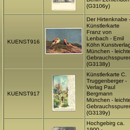
(G3106y)
Der Hirtenknabe 
Künstlerkarte
Franz von
Lenbach - Emil
KUENST916
Köhn Kunstverla
München - leicht
Gebrauchsspure
(G3138y)
Künstlerkarte C.
Truggenberger -
Verlag Paul
KUENST917
Bergmann
München - leicht
Gebrauchsspure
(G3139y)
Hochgebirg ca.
1900 -