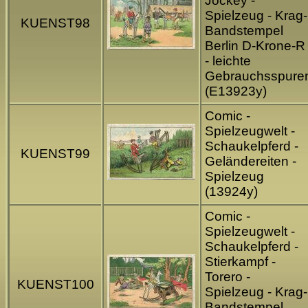
Jockey -
Spielzeug - Krag-
KUENST98
Bandstempel
Berlin D-Krone-R
- leichte
Gebrauchsspure
(E13923y)
Comic -
Spielzeugwelt -
Schaukelpferd -
KUENST99
Geländereiten -
Spielzeug
(13924y)
Comic -
Spielzeugwelt -
Schaukelpferd -
Stierkampf -
Torero -
KUENST100
Spielzeug - Krag-
Bandstempel