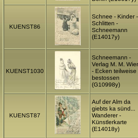
Schnee - Kinder -
Schlitten -
KUENST86
Schneemann
(E14017y)
Schneemann -
Verlag M. M. Wie
KUENST1030
- Ecken teilweise
bestossen
(G10998y)
Auf der Alm da
giebts ka sünd...
KUENST87
Wanderer -
Künstlerkarte
(E14018y)