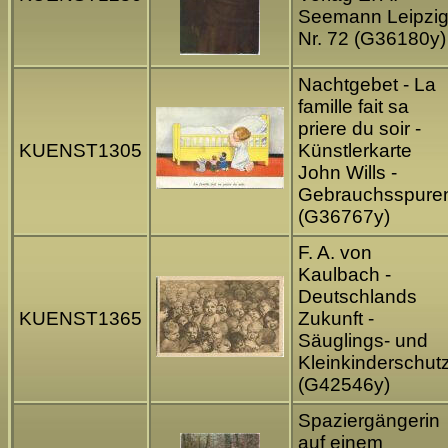
Seemann Leipzi
Nr. 72 (G36180y)
Nachtgebet - La
famille fait sa
priere du soir -
KUENST1305
Künstlerkarte
John Wills -
Gebrauchsspure
(G36767y)
F. A. von
Kaulbach -
Deutschlands
KUENST1365
Zukunft -
Säuglings- und
Kleinkinderschut
(G42546y)
Spaziergängerin
auf einem