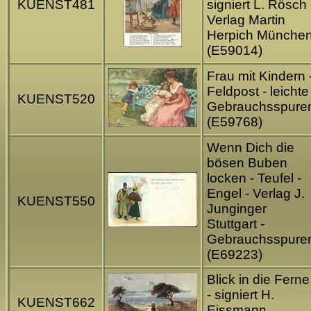
KUENST481
signiert L. Rösch 
Verlag Martin
Herpich Münche
(E59014)
Frau mit Kindern 
Feldpost - leichte
KUENST520
Gebrauchsspure
(E59768)
Wenn Dich die
bösen Buben
locken - Teufel -
Engel - Verlag J.
KUENST550
Junginger
Stuttgart -
Gebrauchsspure
(E69223)
Blick in die Ferne
- signiert H.
KUENST662
Eissmann