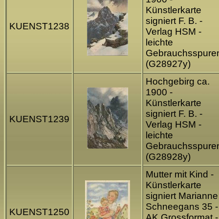
Künstlerkarte
signiert F. B. -
KUENST1238
Verlag HSM -
leichte
Gebrauchsspure
(G28927y)
Hochgebirg ca.
1900 -
Künstlerkarte
signiert F. B. -
KUENST1239
Verlag HSM -
leichte
Gebrauchsspure
(G28928y)
Mutter mit Kind -
Künstlerkarte
signiert Marianne
Schneegans 35 -
KUENST1250
AK Grossformat -