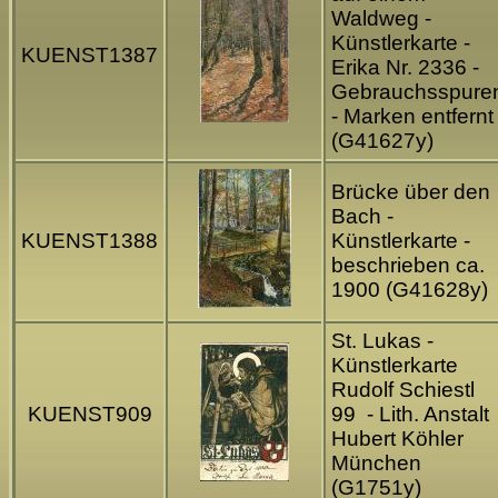
Waldweg -
Künstlerkarte -
KUENST1387
Erika Nr. 2336 -
Gebrauchsspure
- Marken entfernt
(G41627y)
Brücke über den
Bach -
KUENST1388
Künstlerkarte -
beschrieben ca.
1900 (G41628y)
St. Lukas -
Künstlerkarte
Rudolf Schiestl
KUENST909
99 - Lith. Anstalt
Hubert Köhler
München
(G1751y)