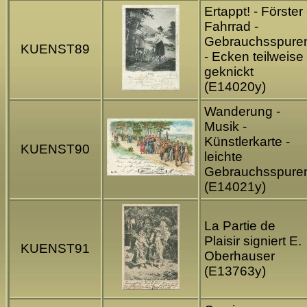
Ertappt! - Förster 
Fahrrad -
Gebrauchsspure
KUENST89
- Ecken teilweise
geknickt
(E14020y)
Wanderung -
Musik -
Künstlerkarte -
KUENST90
leichte
Gebrauchsspure
(E14021y)
La Partie de
Plaisir signiert E.
KUENST91
Oberhauser
(E13763y)