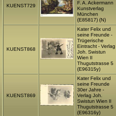
F. A. Ackermann
KUENST729
Kunstverlag
München
(E85817) (N)
Kater Felix und
seine Freunde -
Trügerische
Eintracht - Verlag
KUENST868
Joh. Swistun
Wien II
Thugutstrasse 5
(E96315y)
Kater Felix und
seine Freunde
30er Jahre -
KUENST869
Verlag Joh.
Swistun Wien II
Thugutstrasse 5
(E96316y)