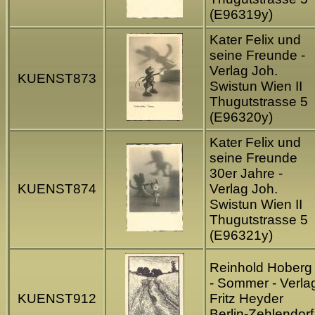
(E96319y)
Kater Felix und
seine Freunde -
Verlag Joh.
KUENST873
Swistun Wien II
Thugutstrasse 5
(E96320y)
Kater Felix und
seine Freunde
30er Jahre -
KUENST874
Verlag Joh.
Swistun Wien II
Thugutstrasse 5
(E96321y)
Reinhold Hoberg
- Sommer - Verla
KUENST912
Fritz Heyder
Berlin-Zehlendorf