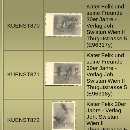
Kater Felix und
seine Freunde
30er Jahre -
KUENST870
Verlag Joh.
Swistun Wien II
Thugutstrasse 5
(E96317y)
Kater Felix und
seine Freunde
30er Jahre -
KUENST871
Verlag Joh.
Swistun Wien II
Thugutstrasse 5
(E96318y)
Kater Felix 30er
Jahre - Verlag
Joh. Swistun
KUENST872
Wien II
Thugutstrasse 5