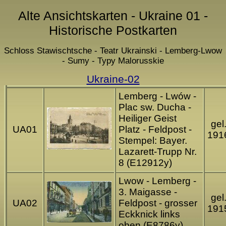
Alte Ansichtskarten - Ukraine 01 -
Historische Postkarten
Schloss Stawischtsche - Teatr Ukrainski - Lemberg-Lwow
- Sumy - Typy Malorusskie
Ukraine-02
Lemberg - Lwów -
Plac sw. Ducha -
Heiliger Geist
gel
UA01
Platz - Feldpost -
191
Stempel: Bayer.
Lazarett-Trupp Nr.
8 (E12912y)
Lwow - Lemberg -
3. Maigasse -
gel
UA02
Feldpost - grosser
191
Eckknick links
oben (E8786y)