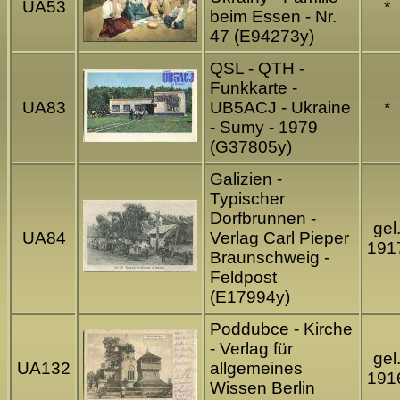
UA53
*
beim Essen - Nr.
47 (E94273y)
QSL - QTH -
Funkkarte -
UA83
UB5ACJ - Ukraine
*
- Sumy - 1979
(G37805y)
Galizien -
Typischer
Dorfbrunnen -
gel
UA84
Verlag Carl Pieper
191
Braunschweig -
Feldpost
(E17994y)
Poddubce - Kirche
- Verlag für
gel
UA132
allgemeines
191
Wissen Berlin