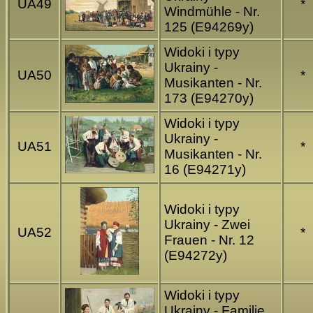
UA49
*
Windmühle - Nr.
125 (E94269y)
Widoki i typy
Ukrainy -
UA50
*
Musikanten - Nr.
173 (E94270y)
Widoki i typy
Ukrainy -
UA51
*
Musikanten - Nr.
16 (E94271y)
Widoki i typy
Ukrainy - Zwei
UA52
*
Frauen - Nr. 12
(E94272y)
Widoki i typy
Ukrainy - Familie