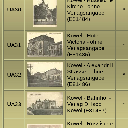
Kowel - Russische
Kirche - ohne
UA30
*
Verlagsangabe
(E81484)
Kowel - Hotel
Victoria - ohne
UA31
*
Verlagsangabe
(E81485)
Kowel - Alexandr II
Strasse - ohne
UA32
*
Verlagsangabe
(E81486)
Kowel - Bahnhof -
UA33
Verlag D. Isod
*
Kowel (E81487)
Kowel - Russische