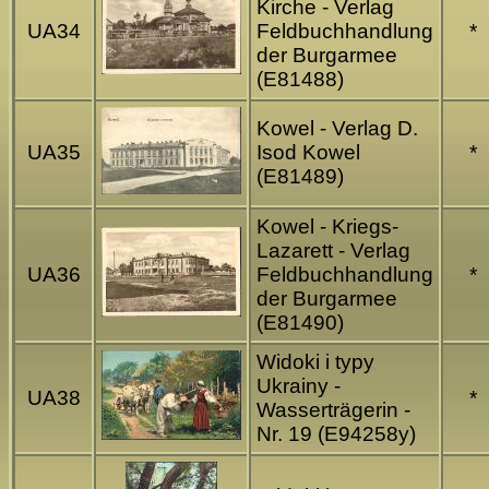
Kirche - Verlag
UA34
Feldbuchhandlung
*
der Burgarmee
(E81488)
Kowel - Verlag D.
UA35
Isod Kowel
*
(E81489)
Kowel - Kriegs-
Lazarett - Verlag
UA36
Feldbuchhandlung
*
der Burgarmee
(E81490)
Widoki i typy
Ukrainy -
UA38
*
Wasserträgerin -
Nr. 19 (E94258y)