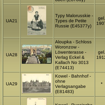
Typy Malorusskie -
gel
UA21
Types de Petite
190
Russie (E45377y)
Aloupka - Schloss
Woronzow -
Löwenterasse -
gel
UA28
Verlag Eckel &
191
Kallach No 3013
(E74413)
Kowel - Bahnhof -
ohne
UA29
*
Verlagsangabe
(E81483)