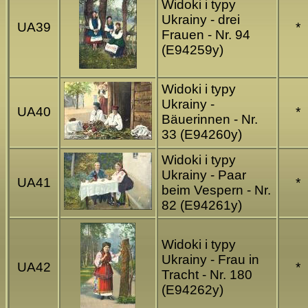
Widoki i typy
Ukrainy - drei
UA39
*
Frauen - Nr. 94
(E94259y)
Widoki i typy
Ukrainy -
UA40
*
Bäuerinnen - Nr.
33 (E94260y)
Widoki i typy
Ukrainy - Paar
UA41
*
beim Vespern - Nr.
82 (E94261y)
Widoki i typy
Ukrainy - Frau in
UA42
*
Tracht - Nr. 180
(E94262y)