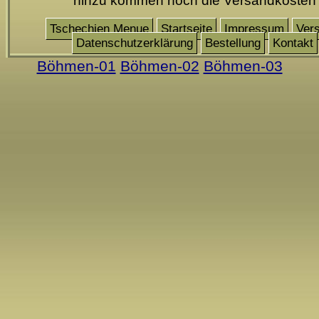
hinzu kommen noch die Versandkosten
Tschechien Menue
Startseite
Impressum
Ver
Datenschutzerklärung
Bestellung
Kontakt
Böhmen-01
Böhmen-02
Böhmen-03