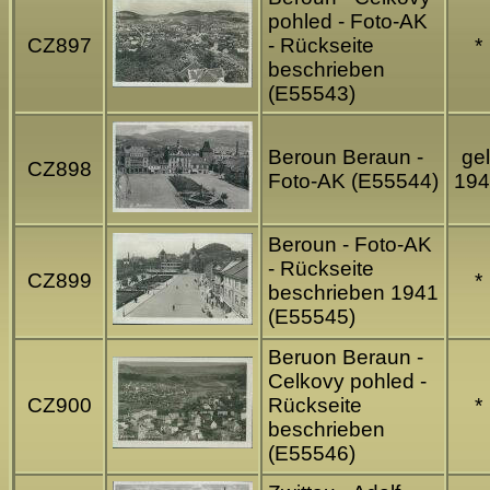
pohled - Foto-AK
CZ897
- Rückseite
*
beschrieben
(E55543)
Beroun Beraun -
gel
CZ898
Foto-AK (E55544)
194
Beroun - Foto-AK
- Rückseite
CZ899
*
beschrieben 1941
(E55545)
Beruon Beraun -
Celkovy pohled -
CZ900
Rückseite
*
beschrieben
(E55546)