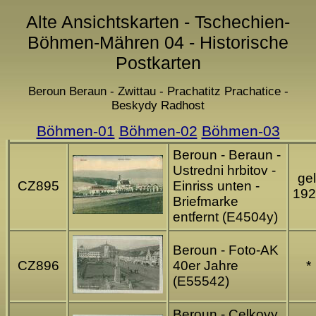
Alte Ansichtskarten - Tschechien-
Böhmen-Mähren 04 - Historische
Postkarten
Beroun Beraun - Zwittau - Prachatitz Prachatice -
Beskydy Radhost
Böhmen-01
Böhmen-02
Böhmen-03
Beroun - Beraun -
Ustredni hrbitov -
gel
CZ895
Einriss unten -
192
Briefmarke
entfernt (E4504y)
Beroun - Foto-AK
CZ896
40er Jahre
*
(E55542)
Beroun - Celkovy