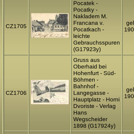
Pocatek -
Pocatky -
Nakladem M.
Francana v.
gel
CZ1705
Pocatkach -
190
leichte
Gebrauchsspuren
(G17923y)
Gruss aus
Oberhaid bei
Hohenfurt - Süd-
Böhmen -
Bahnhof -
gel
CZ1706
Langegasse -
190
Hauptplatz - Horni
Dvoriste - Verlag
Hans
Wegscheider
1898 (G17924y)