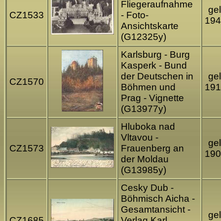
Fliegeraufnahme
gel
CZ1533
- Foto-
194
Ansichtskarte
(G12325y)
Karlsburg - Burg
Kasperk - Bund
der Deutschen in
gel
CZ1570
Böhmen und
191
Prag - Vignette
(G13977y)
Hluboka nad
Vltavou -
gel
CZ1573
Frauenberg an
190
der Moldau
(G13985y)
Cesky Dub -
Böhmisch Aicha -
Gesamtansicht -
gel
CZ1685
Verlag Karl