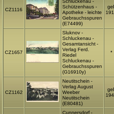
Schluckenau -
Schützenhaus -
gel
CZ1116
Apotheke - leichte
191
Gebrauchsspuren
(E74499)
Sluknov -
Schluckenau -
Gesamtansicht -
Verlag Ferd.
CZ1657
*
Riedel
Schluckenau -
Gebrauchsspuren
(G16910y)
Neutitschein -
Verlag August
gel
CZ1162
Weeber
194
Neutitschein
(E80481)
Cunnersdorf -