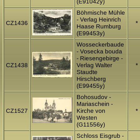
(E91042y)
Böhmische Mühle
- Verlag Heinrich
CZ1436
*
Haase Rumburg
(E99453y)
Wosseckerbaude
- Vosecka bouda
- Riesengebirge -
CZ1438
Verlag Walter
*
Staudte
Hirschberg
(E99455y)
Bohosudov -
Mariaschein -
CZ1527
Kirche von
*
Westen
(G11556y)
Schloss Eisgrub -