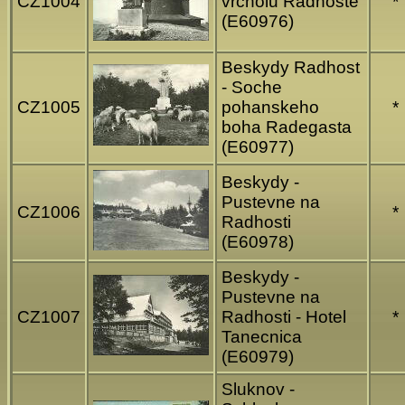
CZ1004
vrcholu Radhoste
*
(E60976)
Beskydy Radhost
- Soche
CZ1005
pohanskeho
*
boha Radegasta
(E60977)
Beskydy -
Pustevne na
CZ1006
*
Radhosti
(E60978)
Beskydy -
Pustevne na
CZ1007
Radhosti - Hotel
*
Tanecnica
(E60979)
Sluknov -