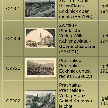
Zwittau - Adolf
Hitler-Platz -
gel
CZ901
Eckknick oben
194
rechts (E56185)
Zwittau -
Pfarrkirche -
Verlag Wilh.
gel
CZ904
Kahler Zwittau -
194
Gebrauchsspuren
(E56201)
Prachatice -
Prachatitz -
gel
CZ230
Eckknick unten
191
rechts (E3960y)
Prachatitz-
Prachatice -
Verlag Franz
gel
CZ902
Seidel Krummau -
194
leichte