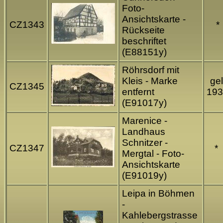
Foto-
Ansichtskarte -
CZ1343
*
Rückseite
beschriftet
(E88151y)
Röhrsdorf mit
Kleis - Marke
gel
CZ1345
entfernt
193
(E91017y)
Marenice -
Landhaus
Schnitzer -
CZ1347
*
Mergtal - Foto-
Ansichtskarte
(E91019y)
Leipa in Böhmen
-
Kahlebergstrasse