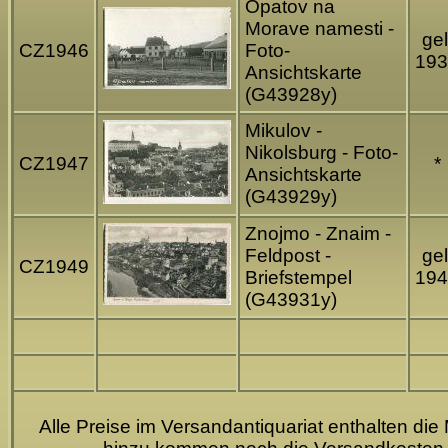
Opatov na
Morave namesti -
gel
CZ1946
Foto-
193
Ansichtskarte
(G43928y)
Mikulov -
Nikolsburg - Foto-
CZ1947
*
Ansichtskarte
(G43929y)
Znojmo - Znaim -
Feldpost -
gel
CZ1949
Briefstempel
194
(G43931y)
Alle Preise im Versandantiquariat enthalten die 