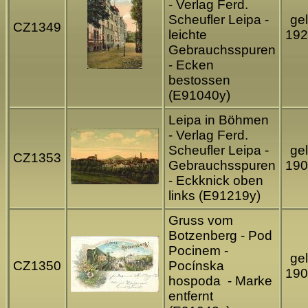
- Verlag Ferd.
Scheufler Leipa -
gel
CZ1349
leichte
192
Gebrauchsspuren
- Ecken
bestossen
(E91040y)
Leipa in Böhmen
- Verlag Ferd.
Scheufler Leipa -
gel
CZ1353
Gebrauchsspuren
190
- Eckknick oben
links (E91219y)
Gruss vom
Botzenberg - Pod
Pocinem -
gel
CZ1350
Pocínska
190
hospoda - Marke
entfernt