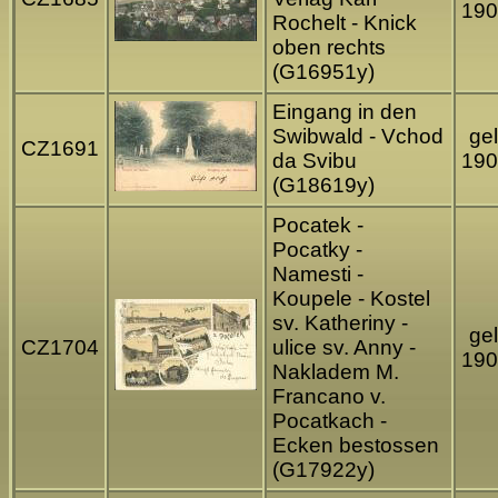
190
Rochelt - Knick
oben rechts
(G16951y)
Eingang in den
Swibwald - Vchod
gel
CZ1691
da Svibu
190
(G18619y)
Pocatek -
Pocatky -
Namesti -
Koupele - Kostel
sv. Katheriny -
gel
CZ1704
ulice sv. Anny -
190
Nakladem M.
Francano v.
Pocatkach -
Ecken bestossen
(G17922y)