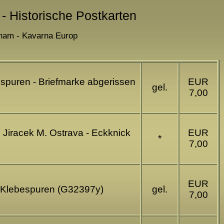
 - Historische Postkarten
o nam - Kavarna Europ
sspuren - Briefmarke abgerissen
EUR
gel.
7,00
 Jiracek M. Ostrava - Eckknick
EUR
*
7,00
EUR
ig Klebespuren (G32397y)
gel.
7,00