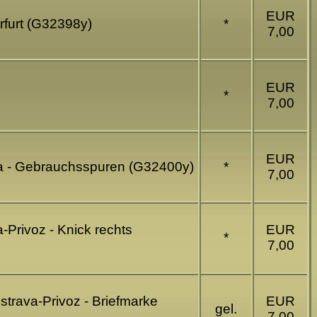
EUR
rfurt (G32398y)
*
7,00
EUR
*
7,00
EUR
ava - Gebrauchsspuren (G32400y)
*
7,00
-Privoz - Knick rechts
EUR
*
7,00
strava-Privoz - Briefmarke
EUR
gel.
7,00