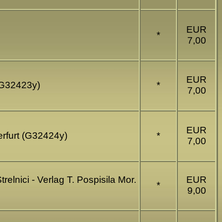
EUR
*
7,00
EUR
 (G32423y)
*
7,00
EUR
erfurt (G32424y)
*
7,00
elnici - Verlag T. Pospisila Mor.
EUR
*
9,00