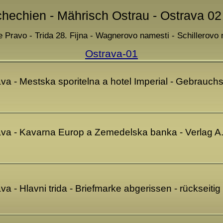
chechien - Mährisch Ostrau - Ostrava 02
e Pravo - Trida 28. Fijna - Wagnerovo namesti - Schillerov
Ostrava-01
va - Mestska sporitelna a hotel Imperial - Gebrauch
ava - Kavarna Europ a Zemedelska banka - Verlag A.
va - Hlavni trida - Briefmarke abgerissen - rückseit