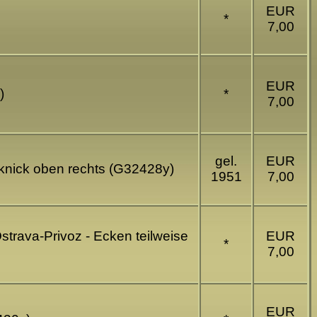
EUR
*
7,00
EUR
)
*
7,00
gel.
EUR
kknick oben rechts (G32428y)
1951
7,00
strava-Privoz - Ecken teilweise
EUR
*
7,00
EUR