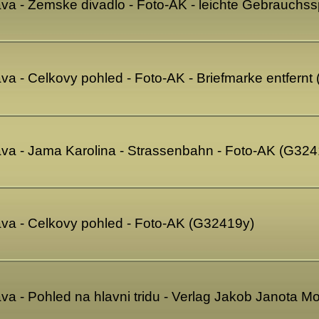
ava - Zemske divadlo - Foto-AK - leichte Gebrauch
va - Celkovy pohled - Foto-AK - Briefmarke entfern
ava - Jama Karolina - Strassenbahn - Foto-AK (G324
ava - Celkovy pohled - Foto-AK (G32419y)
va - Pohled na hlavni tridu - Verlag Jakob Janota M