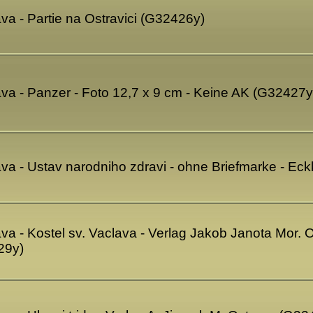
va - Partie na Ostravici (G32426y)
ava - Panzer - Foto 12,7 x 9 cm - Keine AK (G32427y
ava - Ustav narodniho zdravi - ohne Briefmarke - Ec
va - Kostel sv. Vaclava - Verlag Jakob Janota Mor. O
29y)