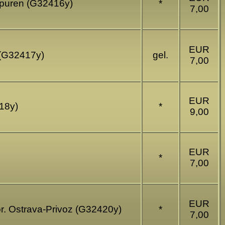
sspuren (G32416y)
*
7,00
EUR
t (G32417y)
gel.
7,00
EUR
18y)
*
9,00
EUR
*
7,00
EUR
or. Ostrava-Privoz (G32420y)
*
7,00