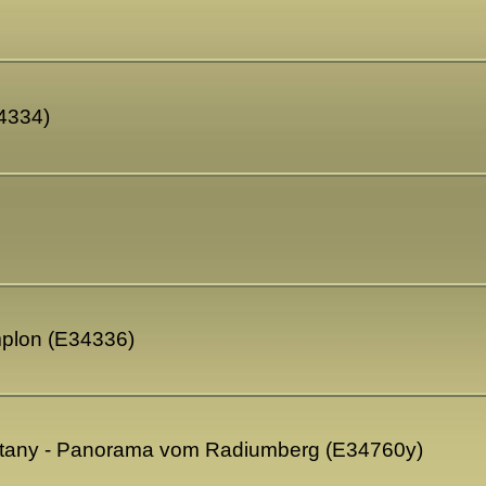
34334)
emplon (E34336)
estany - Panorama vom Radiumberg (E34760y)