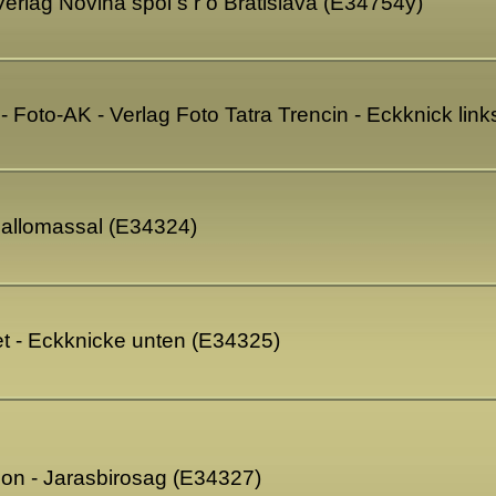
Verlag Novina spol s r o Bratislava (E34754y)
- Foto-AK - Verlag Foto Tatra Trencin - Eckknick lin
oallomassal (E34324)
et - Eckknicke unten (E34325)
on - Jarasbirosag (E34327)