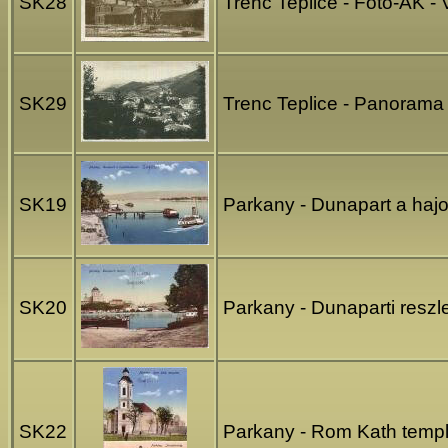
SK28
Trenc Teplice - Foto-AK - 
SK29
Trenc Teplice - Panorama 
SK19
Parkany - Dunapart a haj
SK20
Parkany - Dunaparti reszl
SK22
Parkany - Rom Kath templ