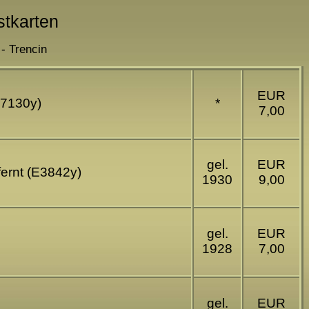
stkarten
 - Trencin
EUR
27130y)
*
7,00
gel.
EUR
tfernt (E3842y)
1930
9,00
gel.
EUR
1928
7,00
gel.
EUR