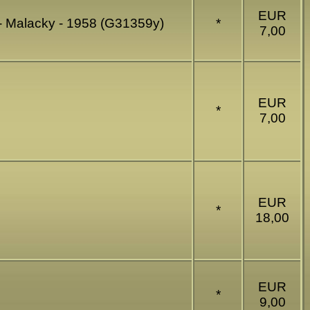
EUR
- Malacky - 1958 (G31359y)
*
7,00
EUR
*
7,00
EUR
*
18,00
EUR
*
9,00