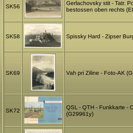
Gerlachovsky stit - Tatr. 
SK56
bestossen oben rechts (
SK58
Spissky Hard - Zipser Bur
SK69
Vah pri Ziline - Foto-AK 
QSL - QTH - Funkkarte - 
SK72
(G29961y)