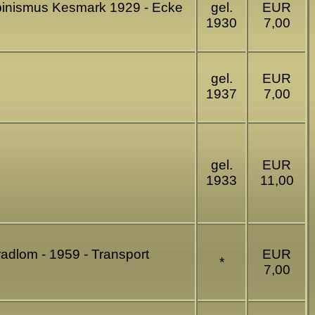
 Alpinismus Kesmark 1929 - Ecke
gel.
EUR
1930
7,00
gel.
EUR
1937
7,00
gel.
EUR
1933
11,00
adlom - 1959 - Transport
EUR
*
7,00