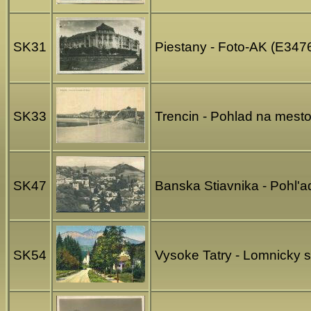
SK31
Piestany - Foto-AK (E347
SK33
Trencin - Pohlad na mest
SK47
Banska Stiavnika - Pohl'a
SK54
Vysoke Tatry - Lomnicky s