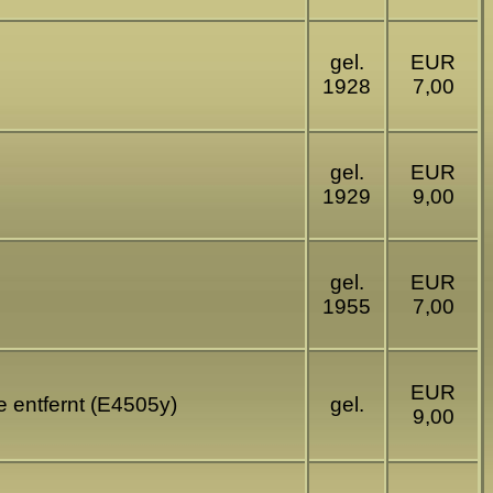
gel.
EUR
1928
7,00
gel.
EUR
1929
9,00
gel.
EUR
1955
7,00
EUR
e entfernt (E4505y)
gel.
9,00