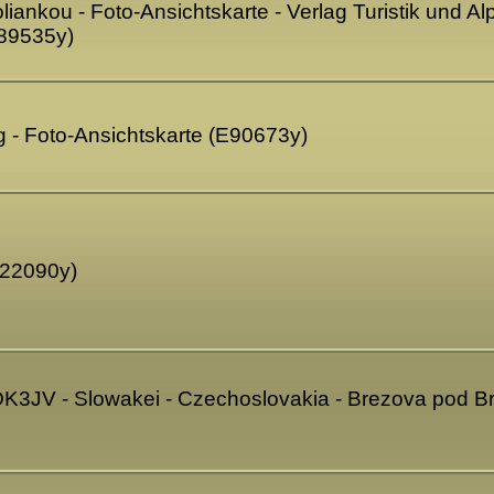
Poliankou - Foto-Ansichtskarte - Verlag Turistik und
E89535y)
g - Foto-Ansichtskarte (E90673y)
(G22090y)
OK3JV - Slowakei - Czechoslovakia - Brezova pod Br