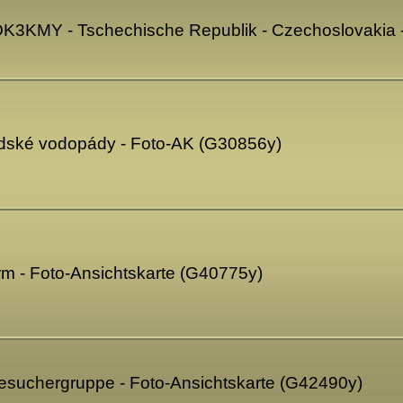
OK3KMY - Tschechische Republik - Czechoslovakia 
odské vodopády - Foto-AK (G30856y)
turm - Foto-Ansichtskarte (G40775y)
suchergruppe - Foto-Ansichtskarte (G42490y)