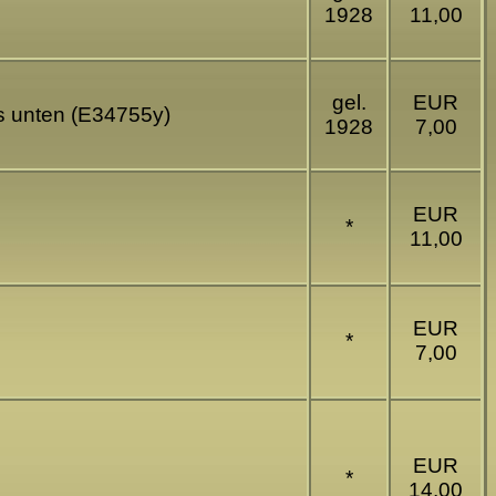
1928
11,00
gel.
EUR
ks unten (E34755y)
1928
7,00
EUR
*
11,00
EUR
*
7,00
EUR
*
14,00