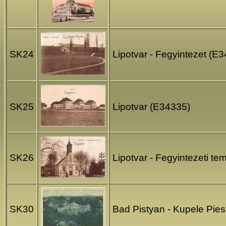
SK24
Lipotvar - Fegyintezet (E
SK25
Lipotvar (E34335)
SK26
Lipotvar - Fegyintezeti t
SK30
Bad Pistyan - Kupele Pi