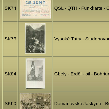
SK74
QSL - QTH - Funkkarte - 
SK76
Vysoké Tatry - Studenov
SK84
Gbely - Erdöl - oil - Bohr
SK90
Demänovske Jaskyne - Be