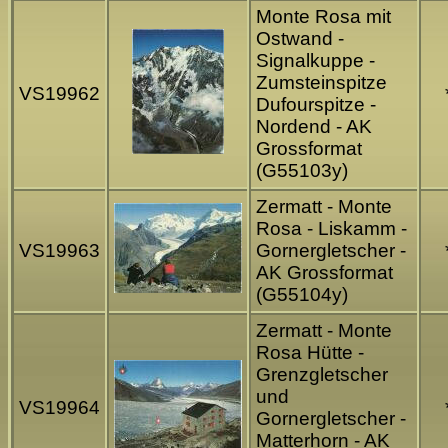
Monte Rosa mit
Ostwand -
Signalkuppe -
Zumsteinspitze
VS19962
Dufourspitze -
Nordend - AK
Grossformat
(G55103y)
Zermatt - Monte
Rosa - Liskamm -
VS19963
Gornergletscher -
AK Grossformat
(G55104y)
Zermatt - Monte
Rosa Hütte -
Grenzgletscher
und
VS19964
Gornergletscher -
Matterhorn - AK