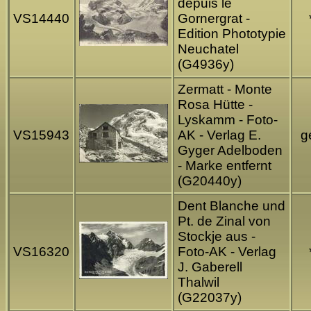
depuis le
VS14440
Gornergrat -
Edition Phototypie
Neuchatel
(G4936y)
Zermatt - Monte
Rosa Hütte -
Lyskamm - Foto-
VS15943
AK - Verlag E.
ge
Gyger Adelboden
- Marke entfernt
(G20440y)
Dent Blanche und
Pt. de Zinal von
Stockje aus -
VS16320
Foto-AK - Verlag
J. Gaberell
Thalwil
(G22037y)