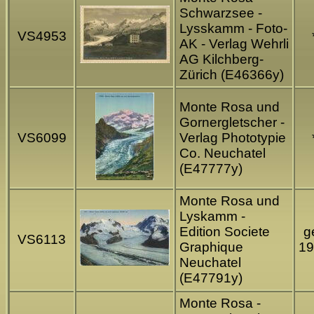
Schwarzsee -
Lysskamm - Foto-
VS4953
AK - Verlag Wehrli
AG Kilchberg-
Zürich (E46366y)
Monte Rosa und
Gornergletscher -
VS6099
Verlag Phototypie
Co. Neuchatel
(E47777y)
Monte Rosa und
Lyskamm -
Edition Societe
ge
VS6113
Graphique
19
Neuchatel
(E47791y)
Monte Rosa -