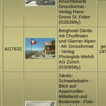
Ansichtskarte
Grossformat -
Verlag Hans
Gross St. Fiden
(G28389y)
Berghotel Säntis
mit Churfirsten
und Glarner Alpen
- AK Grossformat
gel
AI17632
- Verlag
19
Photoglob-Wehrli
AG Zürich
(G30858y)
Säntis-
Schwebebahn -
Blick auf
Appenzeller-
Mittelland und
Bodensee - Foto-