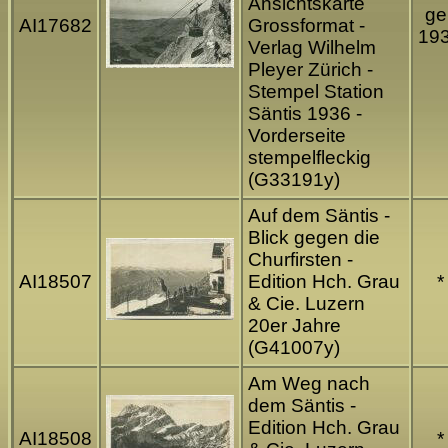
Ansichtskarte
gel
AI17682
Grossformat -
19
Verlag Wilhelm
Pleyer Zürich -
Stempel Station
Säntis 1936 -
Vorderseite
stempelfleckig
(G33191y)
Auf dem Säntis -
Blick gegen die
Churfirsten -
AI18507
Edition Hch. Grau
*
& Cie. Luzern
20er Jahre
(G41007y)
Am Weg nach
dem Säntis -
Edition Hch. Grau
AI18508
*