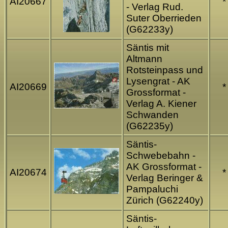
AI20667
*
- Verlag Rud.
Suter Oberrieden
(G62233y)
Säntis mit
Altmann
Rotsteinpass und
Lysengrat - AK
AI20669
*
Grossformat -
Verlag A. Kiener
Schwanden
(G62235y)
Säntis-
Schwebebahn -
AK Grossformat -
AI20674
*
Verlag Beringer &
Pampaluchi
Zürich (G62240y)
Säntis-