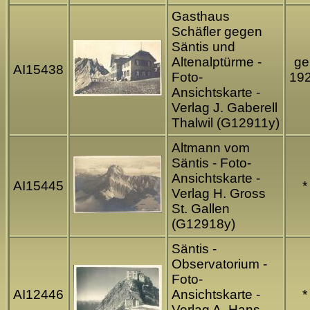
Gasthaus
Schäfler gegen
Säntis und
Altenalptürme -
gel
AI15438
Foto-
19
Ansichtskarte -
Verlag J. Gaberell
Thalwil (G12911y)
Altmann vom
Säntis - Foto-
Ansichtskarte -
AI15445
*
Verlag H. Gross
St. Gallen
(G12918y)
Säntis -
Observatorium -
Foto-
AI12446
Ansichtskarte -
*
Verlag A. Hans