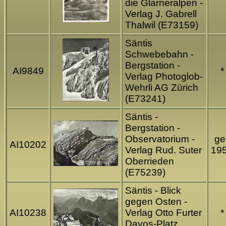
die Glarneralpen -
Verlag J. Gabrell
Thalwil (E73159)
Säntis
Schwebebahn -
Bergstation -
AI9849
*
Verlag Photoglob-
Wehrli AG Zürich
(E73241)
Säntis -
Bergstation -
Observatorium -
gel
AI10202
Verlag Rud. Suter
19
Oberrieden
(E75239)
Säntis - Blick
gegen Osten -
AI10238
Verlag Otto Furter
*
Davos-Platz