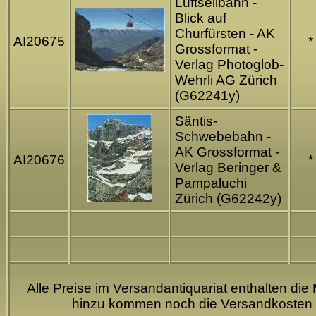
Luftseilbahn -
Blick auf
Churfürsten - AK
AI20675
*
Grossformat -
Verlag Photoglob-
Wehrli AG Zürich
(G62241y)
Säntis-
Schwebebahn -
AK Grossformat -
AI20676
*
Verlag Beringer &
Pampaluchi
Zürich (G62242y)
Alle Preise im Versandantiquariat enthalten die 
hinzu kommen noch die Versandkosten