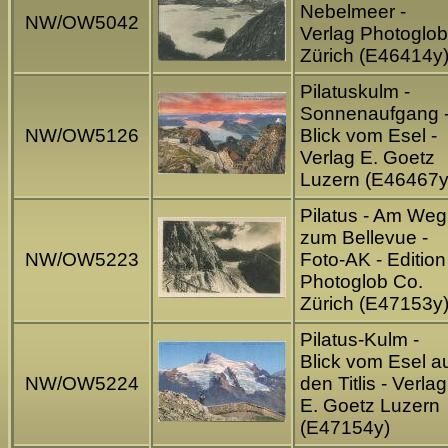
Nebelmeer -
NW/OW5042
Verlag Photoglob
Zürich (E46414y
Pilatuskulm -
Sonnenaufgang 
NW/OW5126
Blick vom Esel -
Verlag E. Goetz
Luzern (E46467y
Pilatus - Am Weg
zum Bellevue -
NW/OW5223
Foto-AK - Edition
Photoglob Co.
Zürich (E47153y
Pilatus-Kulm -
Blick vom Esel a
NW/OW5224
den Titlis - Verlag
E. Goetz Luzern
(E47154y)