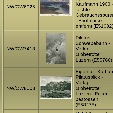
Kaufmann 1903 
NW/OW6925
leichte
Gebrauchsspure
- Briefmarke
entfernt (E51682
Pilatus
Schwebebahn -
NW/OW7418
Verlag
Globetrotter
Luzern (E55766)
Eigental - Kurha
Pilatusblick -
Verlag
NW/OW8008
Globetrotter
Luzern - Ecken
bestossen
(E58275)