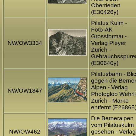
Oberrieden
(E30426y)
Pilatus Kulm -
Foto-AK
Grossformat -
NW/OW3334
Verlag Pleyer
Zürich -
Gebrauchsspure
(E30640y)
Pilatusbahn - Bli
gegen die Berne
Alpen - Verlag
NW/OW1847
Photoglob Wehrli
Zürich - Marke
entfernt (E26865
Die Berneralpen
vom Pilatuskulm
NW/OW462
gesehen - Verlag