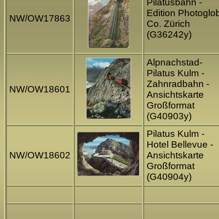
Pilatusbahn -
Edition Photoglo
NW/OW17863
Co. Zürich
(G36242y)
Alpnachstad-
Pilatus Kulm -
Zahnradbahn -
NW/OW18601
Ansichtskarte
Großformat
(G40903y)
Pilatus Kulm -
Hotel Bellevue -
NW/OW18602
Ansichtskarte
Großformat
(G40904y)