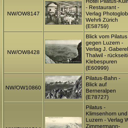
Hotel Pilatus-Ku
- Restaurant -
NW/OW8147
Verlag Photoglob
Wehrli Zürich
(E58759)
Blick vom Pilatus
gegen Luzern -
Verlag J. Gaberel
NW/OW8428
Thalwil - rückseit
Klebespuren
(E60999)
Pilatus-Bahn -
Blick auf
NW/OW10860
Berneralpen
(E78727)
Pilatus -
Klimsenhorn und
Luzern - Verlag 
Zimmermann-