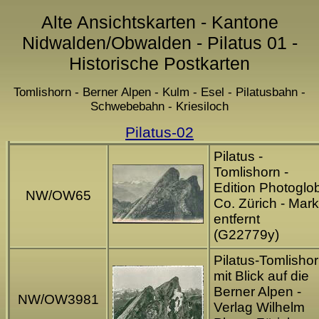
Alte Ansichtskarten - Kantone
Nidwalden/Obwalden - Pilatus 01 -
Historische Postkarten
Tomlishorn - Berner Alpen - Kulm - Esel - Pilatusbahn -
Schwebebahn - Kriesiloch
Pilatus-02
Pilatus -
Tomlishorn -
Edition Photoglo
NW/OW65
Co. Zürich - Mar
entfernt
(G22779y)
Pilatus-Tomlisho
mit Blick auf die
Berner Alpen -
NW/OW3981
Verlag Wilhelm