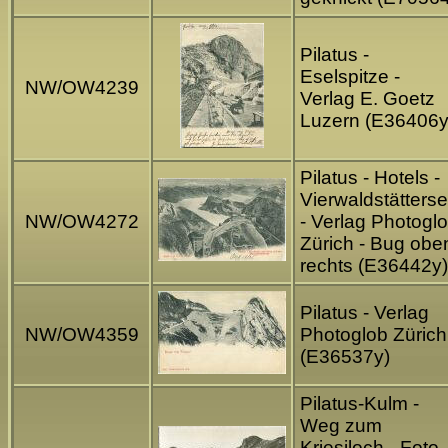
Pilatus -
Eselspitze -
NW/OW4239
Verlag E. Goetz
Luzern (E36406y
Pilatus - Hotels -
Vierwaldstätters
NW/OW4272
- Verlag Photogl
Zürich - Bug obe
rechts (E36442y)
Pilatus - Verlag
NW/OW4359
Photoglob Zürich
(E36537y)
Pilatus-Kulm -
Weg zum
Kriesiloch - Foto-