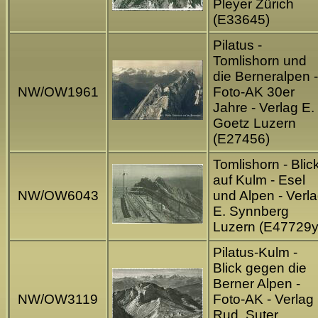
Pleyer Zürich
(E33645)
Pilatus -
Tomlishorn und
die Berneralpen -
NW/OW1961
Foto-AK 30er
Jahre - Verlag E.
Goetz Luzern
(E27456)
Tomlishorn - Blic
auf Kulm - Esel
NW/OW6043
und Alpen - Verl
E. Synnberg
Luzern (E47729y
Pilatus-Kulm -
Blick gegen die
Berner Alpen -
NW/OW3119
Foto-AK - Verlag
Rud. Suter