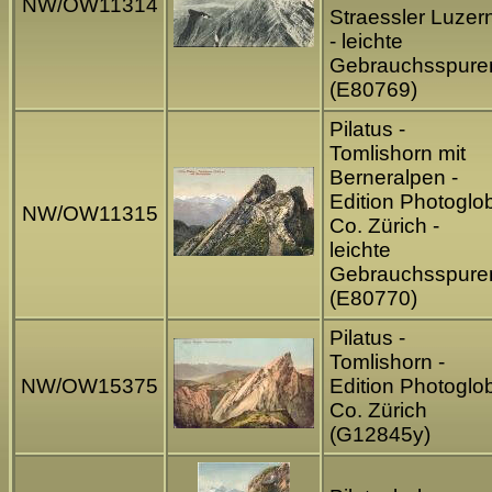
NW/OW11314
Straessler Luzer
- leichte
Gebrauchsspure
(E80769)
Pilatus -
Tomlishorn mit
Berneralpen -
Edition Photoglo
NW/OW11315
Co. Zürich -
leichte
Gebrauchsspure
(E80770)
Pilatus -
Tomlishorn -
NW/OW15375
Edition Photoglo
Co. Zürich
(G12845y)