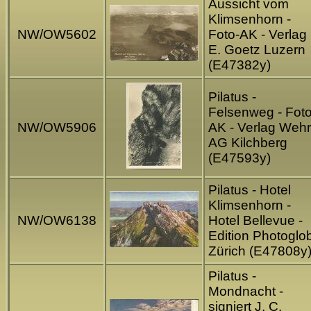
Aussicht vom
Klimsenhorn -
NW/OW5602
Foto-AK - Verlag
E. Goetz Luzern
(E47382y)
Pilatus -
Felsenweg - Foto
NW/OW5906
AK - Verlag Wehrl
AG Kilchberg
(E47593y)
Pilatus - Hotel
Klimsenhorn -
NW/OW6138
Hotel Bellevue -
Edition Photoglo
Zürich (E47808y
Pilatus -
Mondnacht -
signiert J. C.