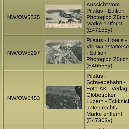
Aussicht vom
Pilatus - Edition
NW/OW5225
Photoglob Zürich
Marke entfernt
(E47155y)
Pilatus - Hotels -
Vierwaldstätters
NW/OW5297
- Edition
Photoglob Zürich
(E46555y)
Pilatus -
Schwebebahn -
Foto-AK - Verlag
Globetrotter
NW/OW5453
Luzern - Eckknic
unten rechts -
Marke entfernt
(E47303y)