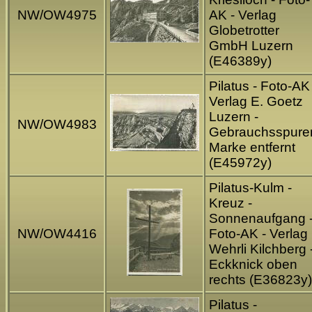
NW/OW4975
AK - Verlag
Globetrotter
GmbH Luzern
(E46389y)
Pilatus - Foto-AK 
Verlag E. Goetz
Luzern -
NW/OW4983
Gebrauchsspure
Marke entfernt
(E45972y)
Pilatus-Kulm -
Kreuz -
Sonnenaufgang 
NW/OW4416
Foto-AK - Verlag
Wehrli Kilchberg 
Eckknick oben
rechts (E36823y)
Pilatus -