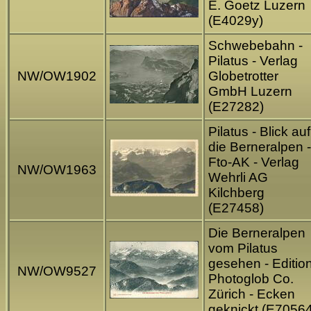
E. Goetz Luzern
(E4029y)
Schwebebahn -
Pilatus - Verlag
NW/OW1902
Globetrotter
GmbH Luzern
(E27282)
Pilatus - Blick auf
die Berneralpen -
Fto-AK - Verlag
NW/OW1963
Wehrli AG
Kilchberg
(E27458)
Die Berneralpen
vom Pilatus
gesehen - Editio
NW/OW9527
Photoglob Co.
Zürich - Ecken
geknickt (E70564