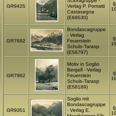
Scioragruppe -
g
GR9425
Verlag P. Pomatti
1
Castasegna
(E68530)
Bondascagruppe
- Verlag
g
GR7692
Feuerstein
1
Schuls-Tarasp
(E56797)
Motiv in Soglio
Bergell - Verlag
g
GR7962
Feuerstein
1
Schuls-Tarasp
(E58189)
Soglio mit
Bondascagruppe
g
GR9351
- Verlag E.
1
Meerkämper Sils