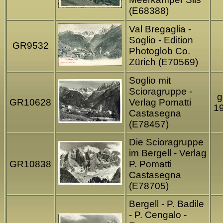
(E68388)
Val Bregaglia -
Soglio - Edition
GR9532
Photoglob Co.
Zürich (E70569)
Soglio mit
Scioragruppe -
g
GR10628
Verlag Pomatti
1
Castasegna
(E78457)
Die Scioragruppe
im Bergell - Verlag
GR10838
P. Pomatti
Castasegna
(E78705)
Bergell - P. Badile
- P. Cengalo -