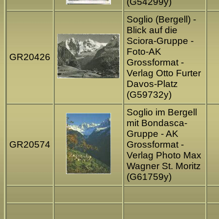
(G54299y)
Soglio (Bergell) -
Blick auf die
Sciora-Gruppe -
Foto-AK
GR20426
Grossformat -
Verlag Otto Furter
Davos-Platz
(G59732y)
Soglio im Bergell
mit Bondasca-
Gruppe - AK
GR20574
Grossformat -
Verlag Photo Max
Wagner St. Moritz
(G61759y)