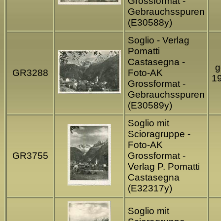
Grossformat -
Gebrauchsspuren
(E30588y)
Soglio - Verlag
Pomatti
Castasegna -
g
GR3288
Foto-AK
1
Grossformat -
Gebrauchsspuren
(E30589y)
Soglio mit
Scioragruppe -
Foto-AK
GR3755
Grossformat -
Verlag P. Pomatti
Castasegna
(E32317y)
Soglio mit