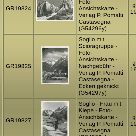
Foto-
g
GR19824
Ansichtskarte -
1
Verlag P. Pomatti
Castasegna
(G54296y)
Soglio mit
Scioragruppe -
Foto-
Ansichtskarte -
g
GR19825
Nachgebühr -
1
Verlag P. Pomatti
Castasegna -
Ecken geknickt
(G54297y)
Soglio - Frau mit
Kiepe - Foto-
Ansichtskarte -
g
GR19827
Verlag P. Pomatti
1
Castasegna