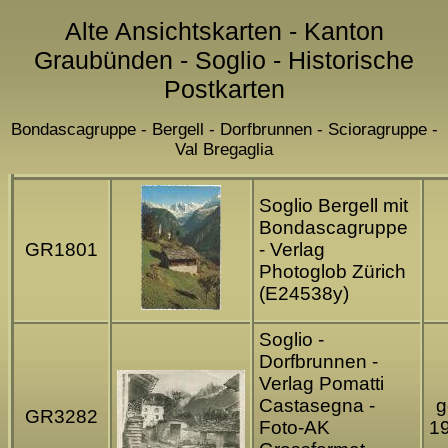
Alte Ansichtskarten - Kanton
Graubünden - Soglio - Historische
Postkarten
Bondascagruppe - Bergell - Dorfbrunnen - Scioragruppe -
Val Bregaglia
Soglio Bergell mit
Bondascagruppe
GR1801
- Verlag
Photoglob Zürich
(E24538y)
Soglio -
Dorfbrunnen -
Verlag Pomatti
Castasegna -
g
GR3282
Foto-AK
1