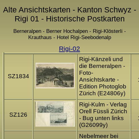
Alte Ansichtskarten - Kanton Schwyz -
Rigi 01 - Historische Postkarten
Berneralpen - Berner Hochalpen - Rigi-Klösterli -
Krauthaus - Hotel Rigi-Seebodenalp
Rigi-02
Rigi-Känzeli und
die Berneralpen -
Foto-
SZ1834
Ansichtskarte -
Edition Photoglob
Zürich (E24806y)
Rigi-Kulm - Verlag
Orell Füssli Zürich
SZ126
- Bug unten links
(G26099y)
Nebelmeer bei