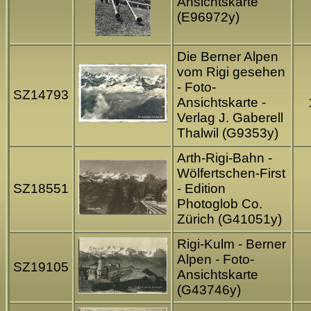
Ansichtskarte
(E96972y)
Die Berner Alpen
vom Rigi gesehen
- Foto-
SZ14793
Ansichtskarte -
Verlag J. Gaberell
Thalwil (G9353y)
Arth-Rigi-Bahn -
Wölfertschen-First
SZ18551
- Edition
Photoglob Co.
Zürich (G41051y)
Rigi-Kulm - Berner
Alpen - Foto-
SZ19105
Ansichtskarte
(G43746y)