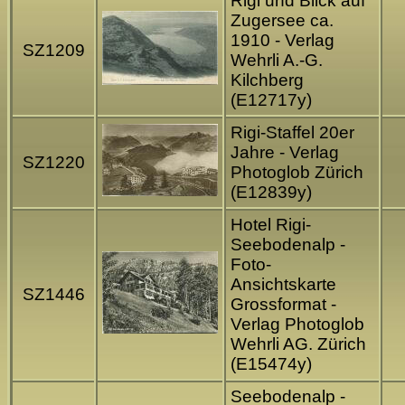
Rigi und Blick auf
Zugersee ca.
1910 - Verlag
SZ1209
Wehrli A.-G.
Kilchberg
(E12717y)
Rigi-Staffel 20er
Jahre - Verlag
SZ1220
Photoglob Zürich
(E12839y)
Hotel Rigi-
Seebodenalp -
Foto-
Ansichtskarte
SZ1446
Grossformat -
Verlag Photoglob
Wehrli AG. Zürich
(E15474y)
Seebodenalp -