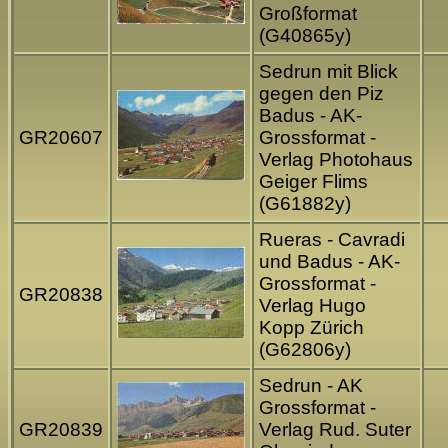
Großformat
(G40865y)
Sedrun mit Blick
gegen den Piz
Badus - AK-
GR20607
Grossformat -
Verlag Photohaus
Geiger Flims
(G61882y)
Rueras - Cavradi
und Badus - AK-
Grossformat -
GR20838
Verlag Hugo
Kopp Zürich
(G62806y)
Sedrun - AK
Grossformat -
GR20839
Verlag Rud. Suter