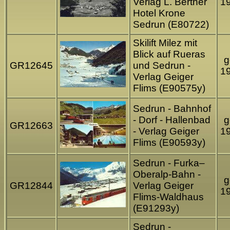
Verlag L. Berther
1
Hotel Krone
Sedrun (E80722)
Skilift Milez mit
Blick auf Rueras
g
GR12645
und Sedrun -
1
Verlag Geiger
Flims (E90575y)
Sedrun - Bahnhof
- Dorf - Hallenbad
g
GR12663
- Verlag Geiger
1
Flims (E90593y)
Sedrun - Furka–
Oberalp-Bahn -
g
GR12844
Verlag Geiger
1
Flims-Waldhaus
(E91293y)
Sedrun -