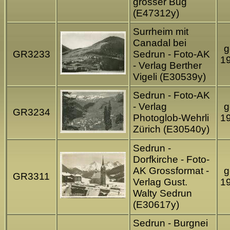
grosser Bug
(E47312y)
Surrheim mit
Canadal bei
g
GR3233
Sedrun - Foto-AK
1
- Verlag Berther
Vigeli (E30539y)
Sedrun - Foto-AK
- Verlag
g
GR3234
Photoglob-Wehrli
1
Zürich (E30540y)
Sedrun -
Dorfkirche - Foto-
AK Grossformat -
g
GR3311
Verlag Gust.
1
Walty Sedrun
(E30617y)
Sedrun - Burgnei