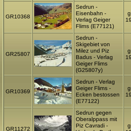
Sedrun -
Eisenbahn -
g
GR10368
Verlag Geiger
1
Flims (E77121)
Sedrun -
Skigebiet von
Milez und Piz
g
GR25807
Badus - Verlag
1
Geiger Flims
(G25807y)
Sedrun - Verlag
Geiger Flims -
g
GR10369
Ecken bestossen
1
(E77122)
Sedrun gegen
Oberalppass mit
Piz Cavradi -
g
GR11272