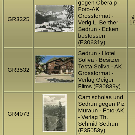
gegen Oberalp -
Foto-AK
Grossformat -
g
GR3325
Verlg L. Berther
1
Sedrun - Ecken
bestossen
(E30631y)
Sedrun - Hotel
Soliva - Besitzer
Testa Soliva - AK
GR3532
Grossformat -
Verlag Geiger
Flims (E30839y)
Camischolas und
Sedrun gegen Piz
Muraun - Foto-AK
GR4073
- Verlag Th.
Schmid Sedrun
(E35053y)