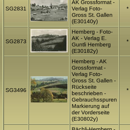
AK Grossformat -
SG2831
Verlag Foto-
*
Gross St. Gallen
(E30140y)
Hemberg - Foto-
AK - Verlag E.
SG2873
*
Guntli Hemberg
(E30182y)
Hemberg - AK
Grossformat -
Verlag Foto-
Gross St. Gallen -
Rückseite
SG3496
*
beschrieben -
Gebrauchsspuren
Markierung auf
der Vorderseite
(E30802y)
Bächli-Hemberg -