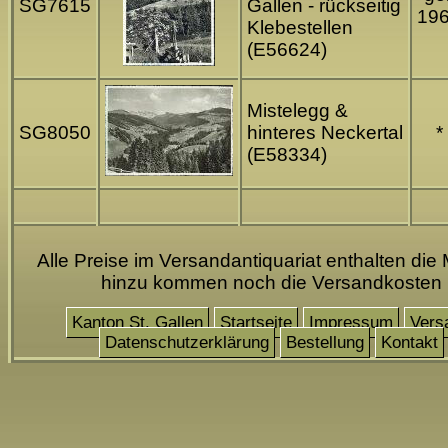
SG7615
Gallen - rückseitig
19
Klebestellen
(E56624)
Mistelegg &
SG8050
hinteres Neckertal
*
(E58334)
Alle Preise im Versandantiquariat enthalten die 
hinzu kommen noch die Versandkosten
Kanton St. Gallen
Startseite
Impressum
Vers
Datenschutzerklärung
Bestellung
Kontakt