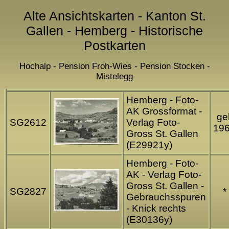
Alte Ansichtskarten - Kanton St.
Gallen - Hemberg - Historische
Postkarten
Hochalp - Pension Froh-Wies - Pension Stocken -
Mistelegg
Hemberg - Foto-
AK Grossformat -
gel
SG2612
Verlag Foto-
19
Gross St. Gallen
(E29921y)
Hemberg - Foto-
AK - Verlag Foto-
Gross St. Gallen -
SG2827
*
Gebrauchsspuren
- Knick rechts
(E30136y)