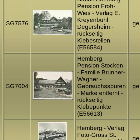
Pension Froh-
Wies - Verlag E.
Kreyenbühl
SG7576
gel
Degersheim -
rückseitig
Klebestellen
(E56584)
Hemberg -
Pension Stocken
- Familie Brunner-
Wagner -
SG7604
Gebrauchsspuren
gel
- Marke entfernt -
rückseitig
Klebepunkte
(E56613)
Hemberg - Verlag
Foto-Gross St.
gel