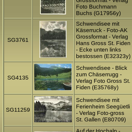
Grossformat - Verlag
Foto Buchmann
Buchs (G17956y)
Schwendisee mit
Käserruck - Foto-AK
Grossformat - Verlag
SG3761
Hans Gross St. Fiden
- Ecke unten links
bestossen (E32323y)
Schwendisee - Blick
zum Chäserrugg -
SG4135
Verlag Foto Gross St.
Fiden (E35768y)
Schwendisee mit
Ferienheim Seegüetli
SG11259
- Verlag Foto-gross
St. Gallen (E80709)
Auf der Hochalp -