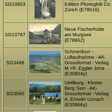
SG10653
Edition Photoglob Co.
Zürich (E78516)
Neue Fischerhütte
SG10787
am Murgsee
(E78652)
Schmerikon -
Luftaufnahme - AK-
SG3498
Grossformat - Verlag
M.+R. Eggler Jona
(E30804y)
Uetliburg - Kloster
Berg Sion - AK-
SG3560
Grossformat - Verlag
A. Ensslin Uznach
(E30866y)