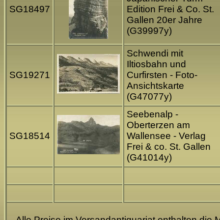
SG18497
Edition Frei & Co. St.
Gallen 20er Jahre
(G39997y)
Schwendi mit
Iltiosbahn und
SG19271
Curfirsten - Foto-
Ansichtskarte
(G47077y)
Seebenalp -
Oberterzen am
SG18514
Wallensee - Verlag
Frei & co. St. Gallen
(G41014y)
Alle Preise im Versandantiquariat enthalten die 