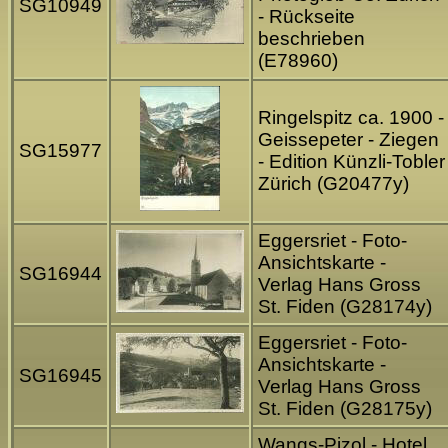
SG10949
- Rückseite
beschrieben
(E78960)
Ringelspitz ca. 1900 -
Geissepeter - Ziegen
SG15977
- Edition Künzli-Tobler
Zürich (G20477y)
Eggersriet - Foto-
Ansichtskarte -
SG16944
Verlag Hans Gross
St. Fiden (G28174y)
Eggersriet - Foto-
Ansichtskarte -
SG16945
Verlag Hans Gross
St. Fiden (G28175y)
Wangs-Pizol - Hotel