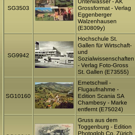
Unterwasser - AK
SG3503
Grossformat - Verlag
Eggenberger
Walzenhausen
(E30809y)
Hochschule St.
Gallen für Wirtschaft-
und
SG9942
Sozialwissenschaften
- Verlag Foto-Gross
St. Gallen (E73555)
Ernetschwil -
Flugaufnahme -
SG10160
Edition Scania SA
Chambesy - Marke
entfernt (E75024)
Gruss aus dem
Toggenburg - Edition
Photoglob Co. Zürich