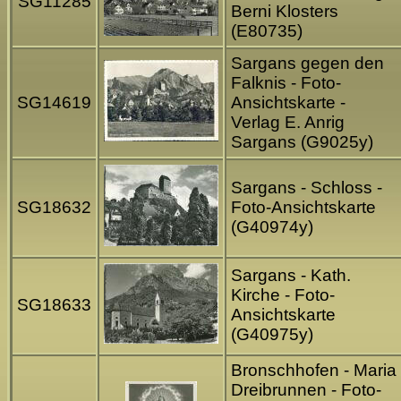
SG11285
Berni Klosters
(E80735)
Sargans gegen den
Falknis - Foto-
SG14619
Ansichtskarte -
Verlag E. Anrig
Sargans (G9025y)
Sargans - Schloss -
SG18632
Foto-Ansichtskarte
(G40974y)
Sargans - Kath.
Kirche - Foto-
SG18633
Ansichtskarte
(G40975y)
Bronschhofen - Maria
Dreibrunnen - Foto-