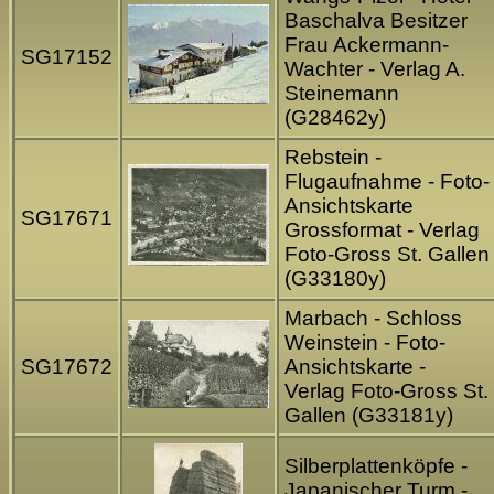
Baschalva Besitzer
Frau Ackermann-
SG17152
Wachter - Verlag A.
Steinemann
(G28462y)
Rebstein -
Flugaufnahme - Foto-
Ansichtskarte
SG17671
Grossformat - Verlag
Foto-Gross St. Gallen
(G33180y)
Marbach - Schloss
Weinstein - Foto-
SG17672
Ansichtskarte -
Verlag Foto-Gross St.
Gallen (G33181y)
Silberplattenköpfe -
Japanischer Turm -