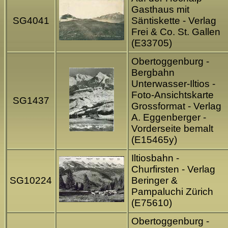
Gasthaus mit
SG4041
Säntiskette - Verlag
Frei & Co. St. Gallen
(E33705)
Obertoggenburg -
Bergbahn
Unterwasser-Iltios -
Foto-Ansichtskarte
SG1437
Grossformat - Verlag
A. Eggenberger -
Vorderseite bemalt
(E15465y)
Iltiosbahn -
Churfirsten - Verlag
SG10224
Beringer &
Pampaluchi Zürich
(E75610)
Obertoggenburg -