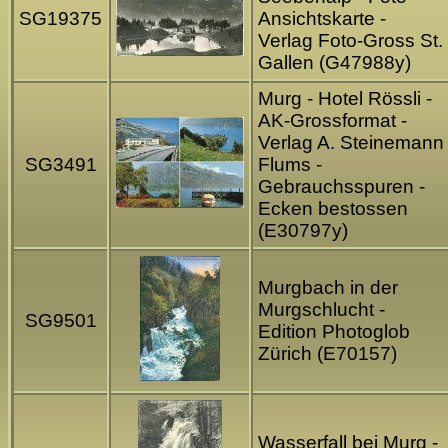
SG19375
Ansichtskarte -
Verlag Foto-Gross St.
Gallen (G47988y)
Murg - Hotel Rössli -
AK-Grossformat -
Verlag A. Steinemann
SG3491
Flums -
Gebrauchsspuren -
Ecken bestossen
(E30797y)
Murgbach in der
Murgschlucht -
SG9501
Edition Photoglob
Zürich (E70157)
Wasserfall bei Murg -