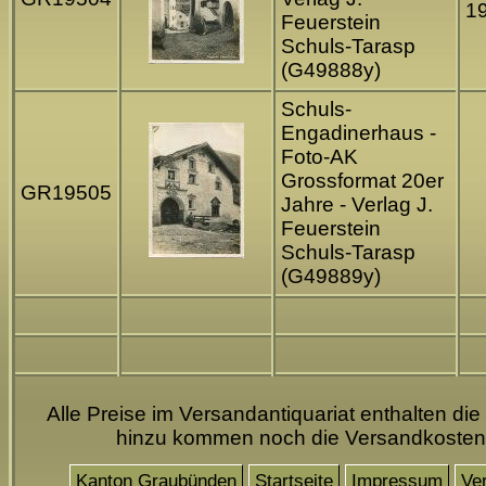
1
Feuerstein
Schuls-Tarasp
(G49888y)
Schuls-
Engadinerhaus -
Foto-AK
Grossformat 20er
GR19505
Jahre - Verlag J.
Feuerstein
Schuls-Tarasp
(G49889y)
Alle Preise im Versandantiquariat enthalten die
hinzu kommen noch die Versandkosten
Kanton Graubünden
Startseite
Impressum
Ve