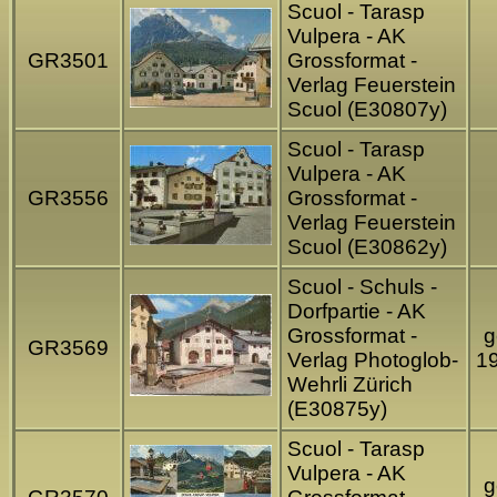
Scuol - Tarasp
Vulpera - AK
GR3501
Grossformat -
Verlag Feuerstein
Scuol (E30807y)
Scuol - Tarasp
Vulpera - AK
GR3556
Grossformat -
Verlag Feuerstein
Scuol (E30862y)
Scuol - Schuls -
Dorfpartie - AK
Grossformat -
g
GR3569
Verlag Photoglob-
1
Wehrli Zürich
(E30875y)
Scuol - Tarasp
Vulpera - AK
g