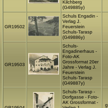
Kilchberg
(G49885y)
Schuls Engadin -
Verlag J.
GR19502
Feuerstein
Schuls-Tarasp
(G49886y)
Schuls-
Engadinerhaus -
Foto-AK
Grossformat 20er
GR19503
Jahre - Verlag J.
Feuerstein
Schuls-Tarasp
(G49887y)
Schuls-Tarasp -
Dorfgasse - Foto-
AK Grossformat -
g
GR19504
Verlag J.