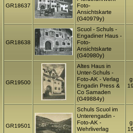
GR18637
Foto-
Ansichtskarte
(G40979y)
Scuol - Schuls -
Engadiner Haus -
GR18638
Foto-
Ansichtskarte
(G40980y)
Altes Haus in
Unter-Schuls -
Foto-AK - Verlag
g
GR19500
Engadin Press &
1
Co Samaden
(G49884y)
Schuls Scuol im
Unterengadin -
Foto-AK -
g
GR19501
Wehrliverlag
1