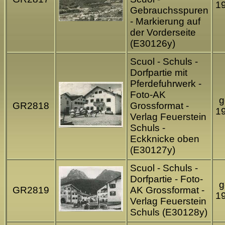
1
Gebrauchsspuren
- Markierung auf
der Vorderseite
(E30126y)
Scuol - Schuls -
Dorfpartie mit
Pferdefuhrwerk -
Foto-AK
g
GR2818
Grossformat -
1
Verlag Feuerstein
Schuls -
Eckknicke oben
(E30127y)
Scuol - Schuls -
Dorfpartie - Foto-
g
GR2819
AK Grossformat -
1
Verlag Feuerstein
Schuls (E30128y)