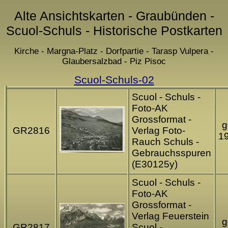
Alte Ansichtskarten - Graubünden -
Scuol-Schuls - Historische Postkarten
Kirche - Margna-Platz - Dorfpartie - Tarasp Vulpera -
Glaubersalzbad - Piz Pisoc
Scuol-Schuls-02
Scuol - Schuls -
Foto-AK
Grossformat -
g
GR2816
Verlag Foto-
1
Rauch Schuls -
Gebrauchsspuren
(E30125y)
Scuol - Schuls -
Foto-AK
Grossformat -
Verlag Feuerstein
g
GR2817
Scuol -