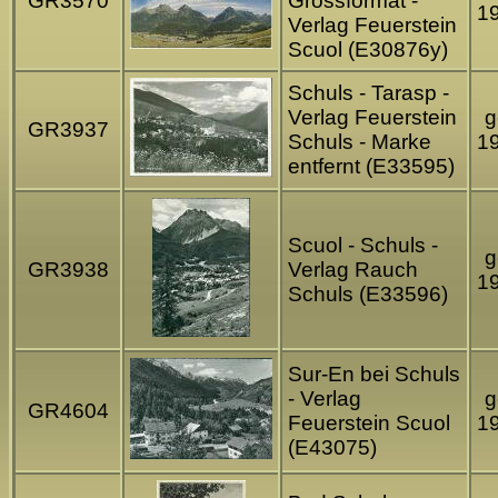
GR3570
Grossformat -
1
Verlag Feuerstein
Scuol (E30876y)
Schuls - Tarasp -
Verlag Feuerstein
g
GR3937
Schuls - Marke
1
entfernt (E33595)
Scuol - Schuls -
g
GR3938
Verlag Rauch
1
Schuls (E33596)
Sur-En bei Schuls
- Verlag
g
GR4604
Feuerstein Scuol
1
(E43075)