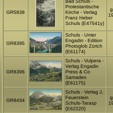
Bad Schuls -
Protestantische
g
GR5838
Kirche - Verlag
1
Franz Heber
Schuls (E47541y)
Schuls - Unter
Engadin - Edition
GR8395
Photoglob Zürich
(E61174)
Schuls - Vulpera -
Verlag Engadin
GR8396
Press & Co
Samaden
(E61175)
Schuls - Verlag J.
Feuerstein
g
GR8434
Schuls-Tarasp
1
(E62220)