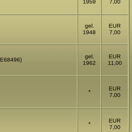
1959
7,00
gel.
EUR
1948
7,00
gel.
EUR
(E68496)
1962
11,00
EUR
*
7,00
EUR
*
7,00