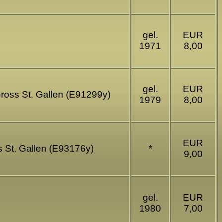
gel.
EUR
1971
8,00
gel.
EUR
ross St. Gallen (E91299y)
1979
8,00
EUR
 St. Gallen (E93176y)
*
9,00
gel.
EUR
1980
7,00