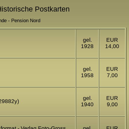
Historische Postkarten
nde - Pension Nord
gel.
EUR
1928
14,00
gel.
EUR
1958
7,00
gel.
EUR
E29882y)
1940
9,00
format - Verlag Foto-Gross
gel.
EUR