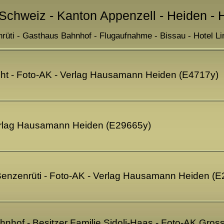
 Schweiz - Kanton Appenzell - Heiden - 
rüti - Gasthaus Bahnhof - Flugaufnahme - Bissau - Hotel Li
ht - Foto-AK - Verlag Hausamann Heiden (E4717y)
erlag Hausamann Heiden (E29665y)
Benzenrüti - Foto-AK - Verlag Hausamann Heiden (
nhof - Besitzer Familie Sidoli-Haas - Foto-AK Gross