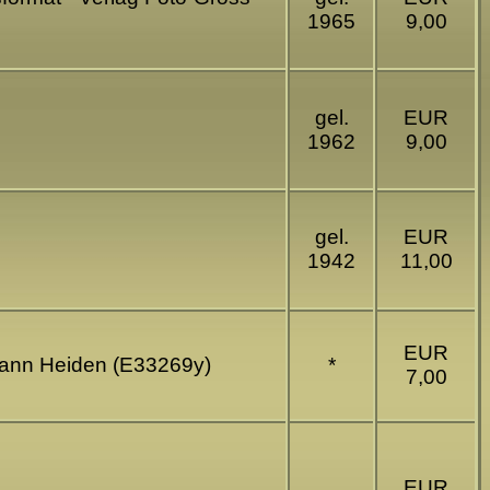
1965
9,00
gel.
EUR
1962
9,00
gel.
EUR
1942
11,00
EUR
amann Heiden (E33269y)
*
7,00
EUR