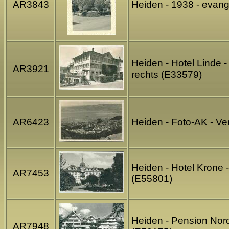
AR3843
Heiden - 1938 - evang
Heiden - Hotel Linde -
AR3921
rechts (E33579)
AR6423
Heiden - Foto-AK - Ve
Heiden - Hotel Krone 
AR7453
(E55801)
Heiden - Pension Nord
AR7948