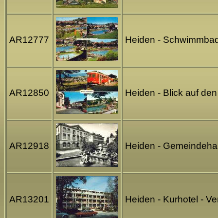
AR12777
Heiden - Schwimmbad 
AR12850
Heiden - Blick auf de
AR12918
Heiden - Gemeindehaus
AR13201
Heiden - Kurhotel - V