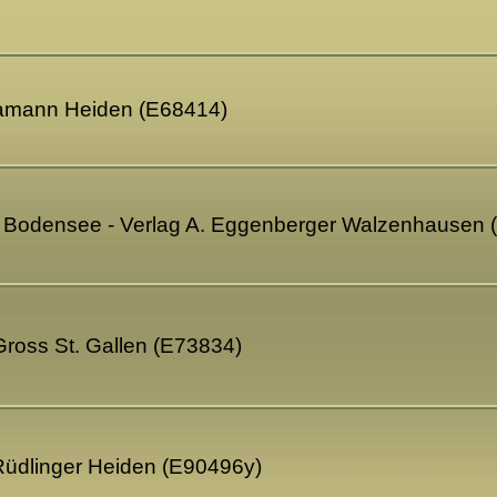
samann Heiden (E68414)
en Bodensee - Verlag A. Eggenberger Walzenhausen 
Gross St. Gallen (E73834)
Rüdlinger Heiden (E90496y)