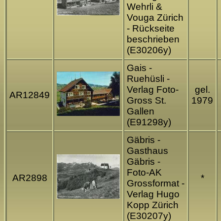
Wehrli &
Vouga Zürich
- Rückseite
beschrieben
(E30206y)
Gais -
Ruehüsli -
Verlag Foto-
gel.
AR12849
Gross St.
1979
Gallen
(E91298y)
Gäbris -
Gasthaus
Gäbris -
Foto-AK
AR2898
*
Grossformat -
Verlag Hugo
Kopp Zürich
(E30207y)