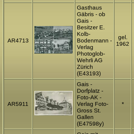
Gasthaus
Gäbris - ob
Gais -
Besitzer E.
Kolb-
gel.
AR4713
Bodenmann -
1962
Verlag
Photoglob-
Wehrli AG
Zürich
(E43193)
Gais -
Dorfplatz -
Foto-AK -
AR5911
Verlag Foto-
*
Gross St.
Gallen
(E47598y)