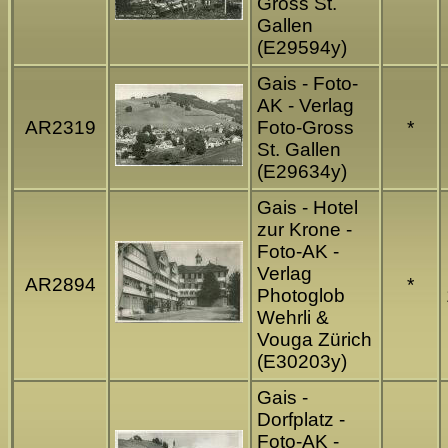
Gross St.
Gallen
(E29594y)
Gais - Foto-
AK - Verlag
AR2319
Foto-Gross
*
St. Gallen
(E29634y)
Gais - Hotel
zur Krone -
Foto-AK -
Verlag
AR2894
*
Photoglob
Wehrli &
Vouga Zürich
(E30203y)
Gais -
Dorfplatz -
Foto-AK -