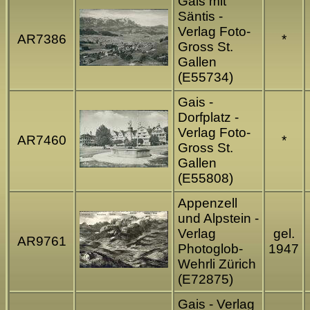
Gais mit
Säntis -
Verlag Foto-
AR7386
*
Gross St.
Gallen
(E55734)
Gais -
Dorfplatz -
Verlag Foto-
AR7460
*
Gross St.
Gallen
(E55808)
Appenzell
und Alpstein -
Verlag
gel.
AR9761
Photoglob-
1947
Wehrli Zürich
(E72875)
Gais - Verlag