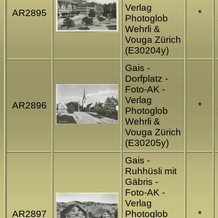
Verlag
AR2895
*
Photoglob
Wehrli &
Vouga Zürich
(E30204y)
Gais -
Dorfplatz -
Foto-AK -
Verlag
AR2896
*
Photoglob
Wehrli &
Vouga Zürich
(E30205y)
Gais -
Ruhhüsli mit
Gäbris -
Foto-AK -
Verlag
AR2897
Photoglob
*