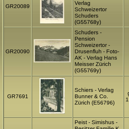
Verlag
GR20089
Schweizertor
Schuders
(G55768y)
Schuders -
Pension
Schweizertor -
GR20090
Drusenfluh - Foto-
AK - Verlag Hans
Meisser Zürich
(G55769y)
Schiers - Verlag
GR7691
Bunner & Co.
1
Zürich (E56796)
Peist - Simishus -
Besitzer Familie K.