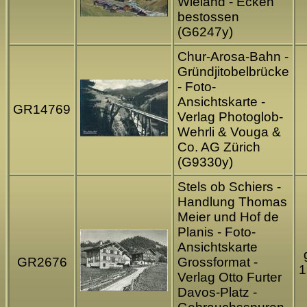
Wieland - Ecken
bestossen
(G6247y)
Chur-Arosa-Bahn -
Gründjitobelbrücke
- Foto-
Ansichtskarte -
GR14769
Verlag Photoglob-
Wehrli & Vouga &
Co. AG Zürich
(G9330y)
Stels ob Schiers -
Handlung Thomas
Meier und Hof de
Planis - Foto-
Ansichtskarte
GR2676
Grossformat -
1
Verlag Otto Furter
Davos-Platz -