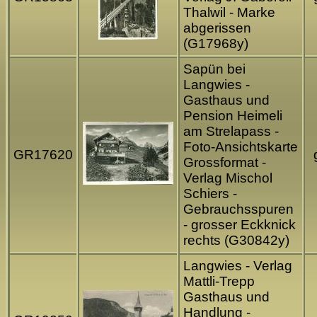
Thalwil - Marke
abgerissen
(G17968y)
Sapün bei
Langwies -
Gasthaus und
Pension Heimeli
am Strelapass -
Foto-Ansichtskarte
GR17620
Grossformat -
Verlag Mischol
Schiers -
Gebrauchsspuren
- grosser Eckknick
rechts (G30842y)
Langwies - Verlag
Mattli-Trepp
Gasthaus und
Handlung -