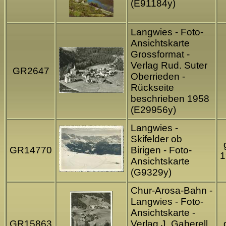
(E91184y)
Langwies - Foto-
Ansichtskarte
Grossformat -
Verlag Rud. Suter
GR2647
Oberrieden -
Rückseite
beschrieben 1958
(E29956y)
Langwies -
Skifelder ob
GR14770
Birigen - Foto-
1
Ansichtskarte
(G9329y)
Chur-Arosa-Bahn -
Langwies - Foto-
Ansichtskarte -
GR15863
Verlag J. Gaberell