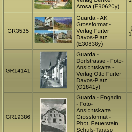
Arosa (E90620y)
Guarda - AK
Grossformat -
GR3535
Verlag Furter
1
Davos-Platz
(E30838y)
Guarda -
Dorfstrasse - Foto-
Ansichtskarte -
GR14141
Verlag Otto Furter
Davos-Platz
(G1841y)
Guarda - Engadin
- Foto-
Ansichtskarte
GR19386
Grossformat -
Phot. Feuerstein
Schuls-Tarasp