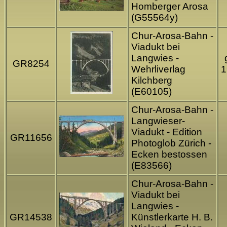
Homberger Arosa
(G55564y)
Chur-Arosa-Bahn -
Viadukt bei
Langwies -
GR8254
Wehrliverlag
1
Kilchberg
(E60105)
Chur-Arosa-Bahn -
Langwieser-
Viadukt - Edition
GR11656
Photoglob Zürich -
Ecken bestossen
(E83566)
Chur-Arosa-Bahn -
Viadukt bei
Langwies -
GR14538
Künstlerkarte H. B.