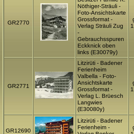
Nöthiger-Sträuli -
Foto-Ansichtskarte
Grossformat -
GR2770
Verlag Sträuli Zug
1
-
Gebrauchsspuren
Eckknick oben
links (E30079y)
Litzirüti - Badener
Ferienheim
Valbella - Foto-
Ansichtskarte
GR2771
Grossformat -
1
Verlag L. Brüesch
Langwies
(E30080y)
Litzirüti - Badener
Ferienheim -
GR12690
Verlag Benker
1