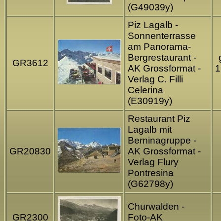
(G49039y)
Piz Lagalb -
Sonnenterrasse
am Panorama-
Bergrestaurant -
GR3612
AK Grossformat -
1
Verlag C. Filli
Celerina
(E30919y)
Restaurant Piz
Lagalb mit
Berninagruppe -
GR20830
AK Grossformat -
Verlag Flury
Pontresina
(G62798y)
Churwalden -
GR2300
Foto-AK