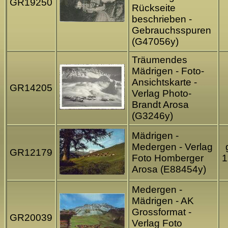
GR19250
Rückseite
beschrieben -
Gebrauchsspuren
(G47056y)
Träumendes
Mädrigen - Foto-
Ansichtskarte -
GR14205
Verlag Photo-
Brandt Arosa
(G3246y)
Mädrigen -
Medergen - Verlag
GR12179
Foto Homberger
1
Arosa (E88454y)
Medergen -
Mädrigen - AK
Grossformat -
GR20039
Verlag Foto