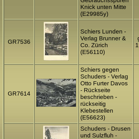
Gebrauchsspuren
Knick unten Mitte
(E29985y)
Schiers Lunden -
Verlag Brunner &
GR7536
Co. Zürich
1
(E56110)
Schiers gegen
Schuders - Verlag
Otto Furter Davos
- Rückseite
GR7614
beschrieben -
rückseitig
Klebestellen
(E56623)
Schuders - Drusen
und Sulzfluh -