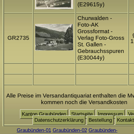
(E29615y)
Churwalden -
Foto-AK
Grossformat -
GR2735
Verlag Foto-Gross
1
St. Gallen -
Gebrauchsspuren
(E30044y)
Alle Preise im Versandantiquariat enthalten die Mw
kommen noch die Versandkosten
Kanton Graubünden
Startseite
Impressum
Ve
Datenschutzerklärung
Bestellung
Kontakt
Graubünden-01
Graubünden-02
Graubünden-