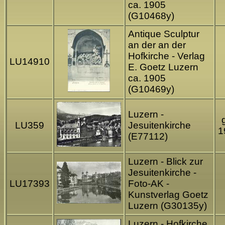
ca. 1905
(G10468y)
Antique Sculptur
an der an der
Hofkirche - Verlag
LU14910
E. Goetz Luzern
ca. 1905
(G10469y)
Luzern -
LU359
Jesuitenkirche
1
(E77112)
Luzern - Blick zur
Jesuitenkirche -
LU17393
Foto-AK -
Kunstverlag Goetz
Luzern (G30135y)
Luzern - Hofkirche