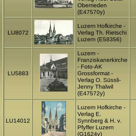
Oberrieden
(E47570y)
Luzern Hofkirche -
LU8072
Verlag Th. Rietschi
Luzern (E58356)
Luzern -
Franziskanerkirche
- Foto-AK
LU5883
Grossformat -
Verlag O. Süssli-
Jenny Thalwil
(E47572y)
Luzern Hofkirche -
Verlag E.
LU14012
Synnberg & H. v.
Pfyffer Luzern
(G1624y)