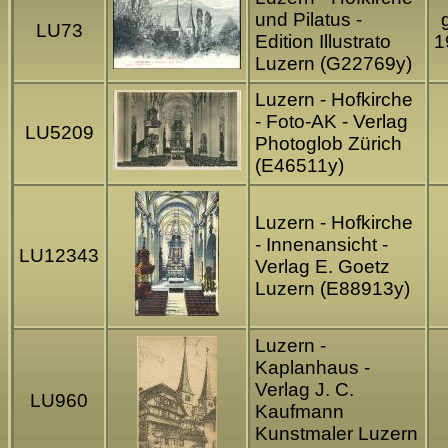
und Pilatus -
LU73
Edition Illustrato
1
Luzern (G22769y)
Luzern - Hofkirche
- Foto-AK - Verlag
LU5209
Photoglob Zürich
(E46511y)
Luzern - Hofkirche
- Innenansicht -
LU12343
Verlag E. Goetz
Luzern (E88913y)
Luzern -
Kaplanhaus -
Verlag J. C.
LU960
Kaufmann
Kunstmaler Luzern