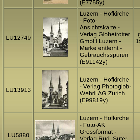
(E7755y)
Luzern - Hofkirche
- Foto-
Ansichtskarte -
Verlag Globetrotter
LU12749
GmbH Luzern -
1
Marke entfernt -
Gebrauchsspuren
(E91142y)
Luzern - Hofkirche
- Verlag Photoglob-
LU13913
Wehrli AG Zürich
(E99819y)
Luzern - Hofkirche
- Foto-AK
Grossformat -
LU5880
Verlag Rud. Suter