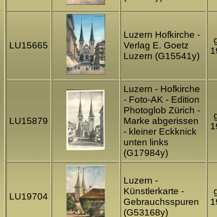
Luzern Hofkirche -
LU15665
Verlag E. Goetz
1
Luzern (G15541y)
Luzern - Hofkirche
- Foto-AK - Edition
Photoglob Zürich -
LU15879
Marke abgerissen
1
- kleiner Eckknick
unten links
(G17984y)
Luzern -
Künstlerkarte -
LU19704
Gebrauchsspuren
1
(G53168y)