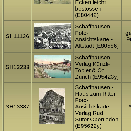
Ecken leicht
bestossen
(E80442)
Schaffhausen -
Foto-
ge
SH11136
Ansichtskarte -
19
Altstadt (E80586)
Schaffhausen -
Verlag Künzli-
SH13233
*
Tobler & Co.
Zürich (E95423y)
Schaffhausen -
Haus zum Ritter -
Foto-
SH13387
Ansichtskarte -
*
Verlag Rud.
Suter Oberrieden
(E95622y)