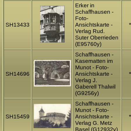
Erker in
Schaffhausen -
Foto-
SH13433
Ansichtskarte -
*
Verlag Rud.
Suter Oberrieden
(E95760y)
Schaffhausen -
Kasematten im
Munot - Foto-
SH14696
Ansichtskarte -
*
Verlag J.
Gaberell Thalwil
(G9256y)
Schaffhausen -
Munot - Foto-
SH15459
Ansichtskarte -
*
Verlag G. Metz
Basel (G12932y)