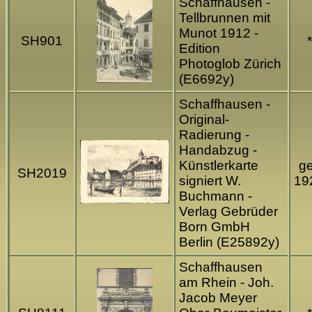
Schaffhausen -
Tellbrunnen mit
Munot 1912 -
SH901
*
Edition
Photoglob Zürich
(E6692y)
Schaffhausen -
Original-
Radierung -
Handabzug -
Künstlerkarte
ge
SH2019
signiert W.
19
Buchmann -
Verlag Gebrüder
Born GmbH
Berlin (E25892y)
Schaffhausen
am Rhein - Joh.
Jacob Meyer