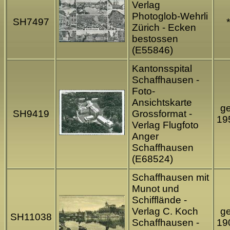
Verlag
Photoglob-Wehrli
SH7497
*
Zürich - Ecken
bestossen
(E55846)
Kantonsspital
Schaffhausen -
Foto-
Ansichtskarte
ge
SH9419
Grossformat -
19
Verlag Flugfoto
Anger
Schaffhausen
(E68524)
Schaffhausen mit
Munot und
Schifflände -
Verlag C. Koch
ge
SH11038
Schaffhausen -
19