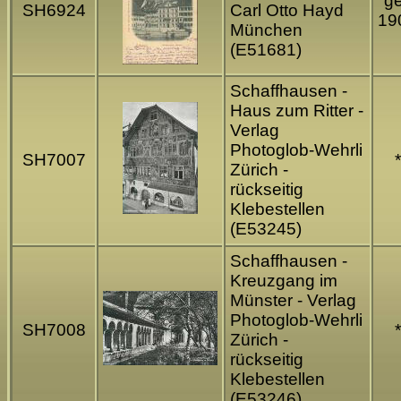
ge
SH6924
Carl Otto Hayd
19
München
(E51681)
Schaffhausen -
Haus zum Ritter -
Verlag
Photoglob-Wehrli
SH7007
*
Zürich -
rückseitig
Klebestellen
(E53245)
Schaffhausen -
Kreuzgang im
Münster - Verlag
Photoglob-Wehrli
SH7008
*
Zürich -
rückseitig
Klebestellen
(E53246)