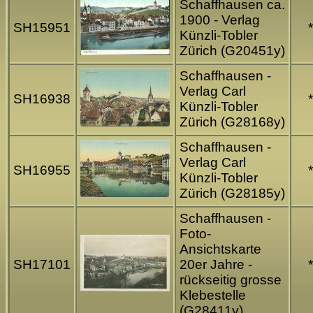
Schaffhausen ca.
1900 - Verlag
SH15951
*
Künzli-Tobler
Zürich (G20451y)
Schaffhausen -
Verlag Carl
SH16938
*
Künzli-Tobler
Zürich (G28168y)
Schaffhausen -
Verlag Carl
SH16955
*
Künzli-Tobler
Zürich (G28185y)
Schaffhausen -
Foto-
Ansichtskarte
SH17101
20er Jahre -
*
rückseitig grosse
Klebestelle
(G28411y)