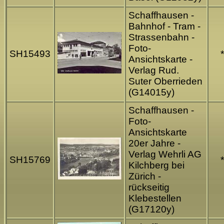
Schaffhausen -
Bahnhof - Tram -
Strassenbahn -
Foto-
SH15493
*
Ansichtskarte -
Verlag Rud.
Suter Oberrieden
(G14015y)
Schaffhausen -
Foto-
Ansichtskarte
20er Jahre -
Verlag Wehrli AG
SH15769
*
Kilchberg bei
Zürich -
rückseitig
Klebestellen
(G17120y)