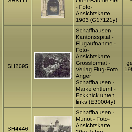
SH8111
Ober-Baumeister
*
- Foto-
Ansichtskarte
1906 (G17121y)
Schaffhausen -
Kantonsspital -
Flugaufnahme -
Foto-
Ansichtskarte
Grossformat -
ge
SH2695
Verlag Flug-Foto
19
Anger
Schaffhausen -
Marke entfernt -
Eckknick unten
links (E30004y)
Schaffhausen -
Munot - Foto-
Ansichtskarte
SH4446
*
30er Jahre -