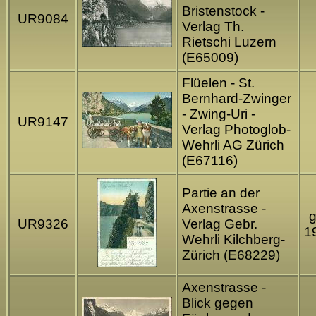
Bristenstock -
UR9084
Verlag Th.
Rietschi Luzern
(E65009)
Flüelen - St.
Bernhard-Zwinger
- Zwing-Uri -
UR9147
Verlag Photoglob-
Wehrli AG Zürich
(E67116)
Partie an der
Axenstrasse -
g
UR9326
Verlag Gebr.
1
Wehrli Kilchberg-
Zürich (E68229)
Axenstrasse -
Blick gegen