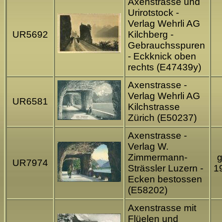
Axenstrasse und
Urirotstock -
Verlag Wehrli AG
UR5692
Kilchberg -
Gebrauchsspuren
- Eckknick oben
rechts (E47439y)
Axenstrasse -
Verlag Wehrli AG
UR6581
Kilchstrasse
Zürich (E50237)
Axenstrasse -
Verlag W.
Zimmermann-
g
UR7974
Strässler Luzern -
1
Ecken bestossen
(E58202)
Axenstrasse mit
Flüelen und