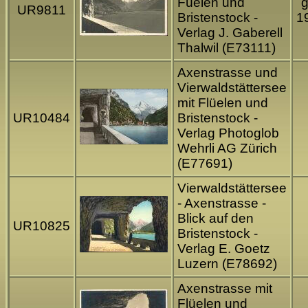
Füelen und
g
UR9811
Bristenstock -
1
Verlag J. Gaberell
Thalwil (E73111)
Axenstrasse und
Vierwaldstättersee
mit Flüelen und
UR10484
Bristenstock -
Verlag Photoglob
Wehrli AG Zürich
(E77691)
Vierwaldstättersee
- Axenstrasse -
Blick auf den
UR10825
Bristenstock -
Verlag E. Goetz
Luzern (E78692)
Axenstrasse mit
Flüelen und