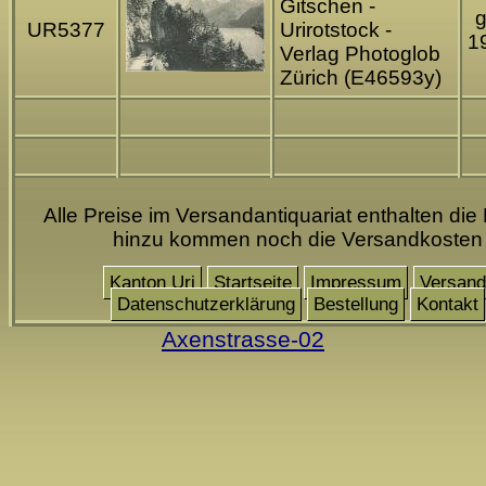
Gitschen -
g
UR5377
Urirotstock -
1
Verlag Photoglob
Zürich (E46593y)
Alle Preise im Versandantiquariat enthalten die
hinzu kommen noch die Versandkosten
Kanton Uri
Startseite
Impressum
Versand
Datenschutzerklärung
Bestellung
Kontakt
Axenstrasse-02