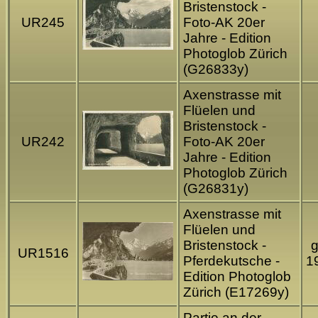
Bristenstock -
UR245
Foto-AK 20er
Jahre - Edition
Photoglob Zürich
(G26833y)
Axenstrasse mit
Flüelen und
Bristenstock -
UR242
Foto-AK 20er
Jahre - Edition
Photoglob Zürich
(G26831y)
Axenstrasse mit
Flüelen und
Bristenstock -
g
UR1516
Pferdekutsche -
1
Edition Photoglob
Zürich (E17269y)
Partie an der