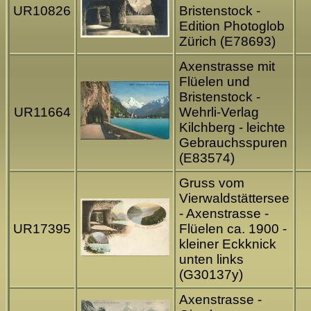
UR10826
Bristenstock -
Edition Photoglob
Zürich (E78693)
Axenstrasse mit
Flüelen und
Bristenstock -
UR11664
Wehrli-Verlag
Kilchberg - leichte
Gebrauchsspuren
(E83574)
Gruss vom
Vierwaldstättersee
- Axenstrasse -
UR17395
Flüelen ca. 1900 -
kleiner Eckknick
unten links
(G30137y)
Axenstrasse -