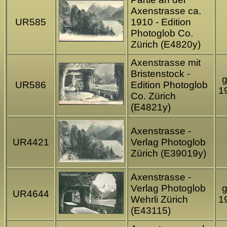
Axenstrasse ca.
UR585
1910 - Edition
Photoglob Co.
Zürich (E4820y)
Axenstrasse mit
Bristenstock -
g
UR586
Edition Photoglob
1
Co. Zürich
(E4821y)
Axenstrasse -
UR4421
Verlag Photoglob
Zürich (E39019y)
Axenstrasse -
Verlag Photoglob
g
UR4644
Wehrli Zürich
1
(E43115)