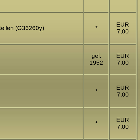
EUR
tellen (G36260y)
*
7,00
gel.
EUR
1952
7,00
EUR
*
7,00
EUR
*
7,00