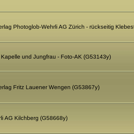
rlag Photoglob-Wehrli AG Zürich - rückseitig Klebes
 Kapelle und Jungfrau - Foto-AK (G53143y)
erlag Fritz Lauener Wengen (G53867y)
li AG Kilchberg (G58668y)