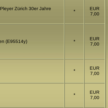
Pleyer Zürich 30er Jahre
EUR
*
7,00
EUR
ken (E95514y)
*
7,00
EUR
*
7,00
EUR
*
7,00