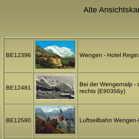
Alte Ansichtska
BE12396
Wengen - Hotel Regin
Bei der Wengernalp - 
BE12481
rechts (E90356y)
BE12590
Luftseilbahn Wengen-M