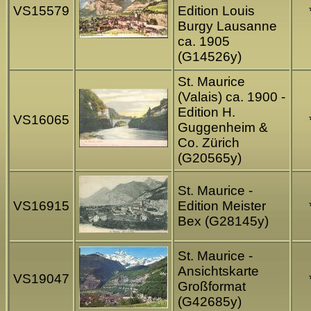
VS15579
Edition Louis
Burgy Lausanne
ca. 1905
(G14526y)
St. Maurice
(Valais) ca. 1900 -
Edition H.
VS16065
Guggenheim &
Co. Zürich
(G20565y)
St. Maurice -
VS16915
Edition Meister
Bex (G28145y)
St. Maurice -
Ansichtskarte
VS19047
Großformat
(G42685y)