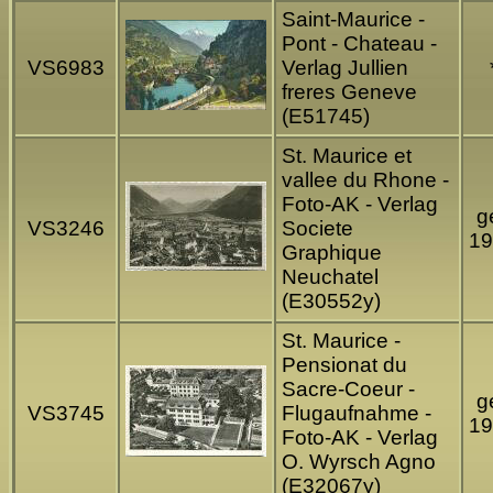
Saint-Maurice -
Pont - Chateau -
VS6983
Verlag Jullien
freres Geneve
(E51745)
St. Maurice et
vallee du Rhone -
Foto-AK - Verlag
ge
VS3246
Societe
19
Graphique
Neuchatel
(E30552y)
St. Maurice -
Pensionat du
Sacre-Coeur -
ge
VS3745
Flugaufnahme -
19
Foto-AK - Verlag
O. Wyrsch Agno
(E32067y)