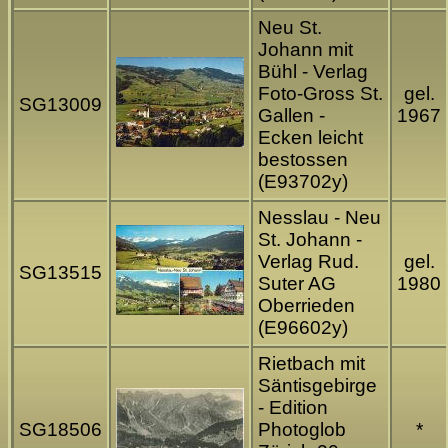
Neu St.
Johann mit
Bühl - Verlag
Foto-Gross St.
gel.
SG13009
Gallen -
1967
Ecken leicht
bestossen
(E93702y)
Nesslau - Neu
St. Johann -
Verlag Rud.
gel.
SG13515
Suter AG
1980
Oberrieden
(E96602y)
Rietbach mit
Säntisgebirge
- Edition
SG18506
Photoglob
*