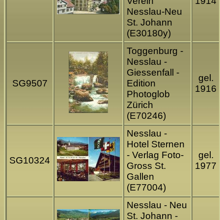
Verein
1914
Nesslau-Neu
St. Johann
(E30180y)
Toggenburg -
Nesslau -
Giessenfall -
gel.
SG9507
Edition
1916
Photoglob
Zürich
(E70246)
Nesslau -
Hotel Sternen
- Verlag Foto-
gel.
SG10324
Gross St.
1977
Gallen
(E77004)
Nesslau - Neu
St. Johann -