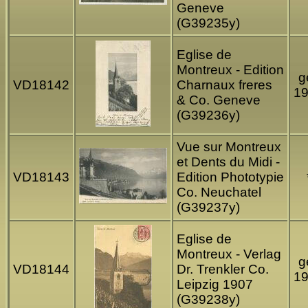
Geneve
(G39235y)
Eglise de
Montreux - Edition
g
VD18142
Charnaux freres
1
& Co. Geneve
(G39236y)
Vue sur Montreux
et Dents du Midi -
VD18143
Edition Phototypie
Co. Neuchatel
(G39237y)
Eglise de
Montreux - Verlag
g
VD18144
Dr. Trenkler Co.
1
Leipzig 1907
(G39238y)