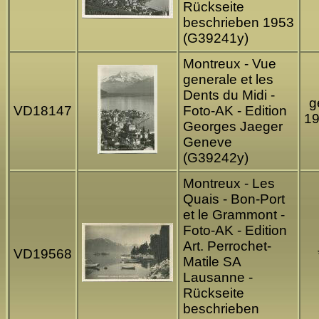
Rückseite
beschrieben 1953
(G39241y)
Montreux - Vue
generale et les
Dents du Midi -
g
VD18147
Foto-AK - Edition
1
Georges Jaeger
Geneve
(G39242y)
Montreux - Les
Quais - Bon-Port
et le Grammont -
Foto-AK - Edition
Art. Perrochet-
VD19568
Matile SA
Lausanne -
Rückseite
beschrieben