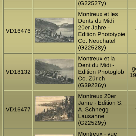
(G22527y)
Montreux et les
Dents du Midi
20er Jahre -
VD16476
Edition Phototypie
Co. Neuchatel
(G22528y)
Montreux et la
Dent du Midi -
g
VD18132
Edition Photoglob
1
Co. Zürich
(G39226y)
Montreux 20er
Jahre - Edition S.
VD16477
A. Schnegg
Lausanne
(G22529y)
Montreux - vue