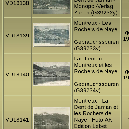
VD18138
Monopol-Verlag
Zürich (G39232y)
Montreux - Les
Rochers de Naye
g
VD18139
-
1
Gebrauchsspuren
(G39233y)
Lac Leman -
Montreux et les
Rochers de Naye
g
VD18140
-
1
Gebrauchsspuren
(G39234y)
Montreux - La
Dent de Jaman et
les Rochers de
VD18141
Naye - Foto-AK -
Edition Lebet