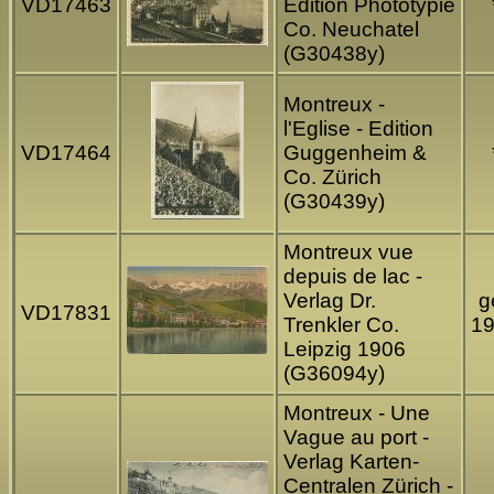
VD17463
Edition Phototypie
Co. Neuchatel
(G30438y)
Montreux -
l'Eglise - Edition
VD17464
Guggenheim &
Co. Zürich
(G30439y)
Montreux vue
depuis de lac -
Verlag Dr.
g
VD17831
Trenkler Co.
1
Leipzig 1906
(G36094y)
Montreux - Une
Vague au port -
Verlag Karten-
Centralen Zürich -