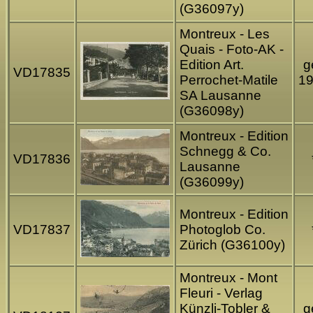
(G36097y)
Montreux - Les
Quais - Foto-AK -
Edition Art.
g
VD17835
Perrochet-Matile
1
SA Lausanne
(G36098y)
Montreux - Edition
Schnegg & Co.
VD17836
Lausanne
(G36099y)
Montreux - Edition
VD17837
Photoglob Co.
Zürich (G36100y)
Montreux - Mont
Fleuri - Verlag
Künzli-Tobler &
g