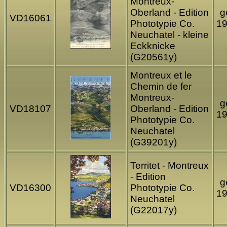
Montreux-
Oberland - Edition
g
VD16061
Phototypie Co.
1
Neuchatel - kleine
Eckknicke
(G20561y)
Montreux et le
Chemin de fer
Montreux-
g
VD18107
Oberland - Edition
1
Phototypie Co.
Neuchatel
(G39201y)
Territet - Montreux
- Edition
g
VD16300
Phototypie Co.
1
Neuchatel
(G22017y)