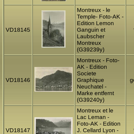
Montreux - le
Temple- Foto-AK -
Edition Lemon
VD18145
Ganguin et
Laubscher
Montreux
(G39239y)
Montreux - Foto-
AK - Edition
Societe
VD18146
Graphique
g
Neuchatel -
Marke entfernt
(G39240y)
Montreux et le
Lac Leman -
Foto-AK - Edition
VD18147
J. Cellard Lyon -