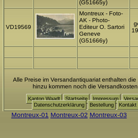
(G51665y)
Montreux - Foto-
AK - Photo-
g
VD19569
Editeur O. Sartori
1
Geneve
(G51666y)
Alle Preise im Versandantiquariat enthalten die
hinzu kommen noch die Versandkosten
Kanton Waadt
Startseite
Impressum
Versa
Datenschutzerklärung
Bestellung
Kontakt
Montreux-01
Montreux-02
Montreux-03