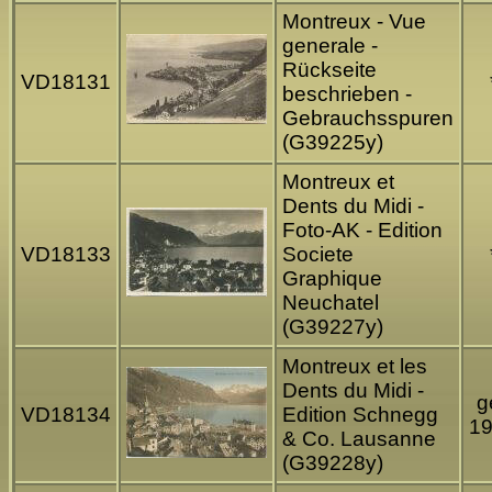
Montreux - Vue
generale -
Rückseite
VD18131
beschrieben -
Gebrauchsspuren
(G39225y)
Montreux et
Dents du Midi -
Foto-AK - Edition
VD18133
Societe
Graphique
Neuchatel
(G39227y)
Montreux et les
Dents du Midi -
g
VD18134
Edition Schnegg
1
& Co. Lausanne
(G39228y)