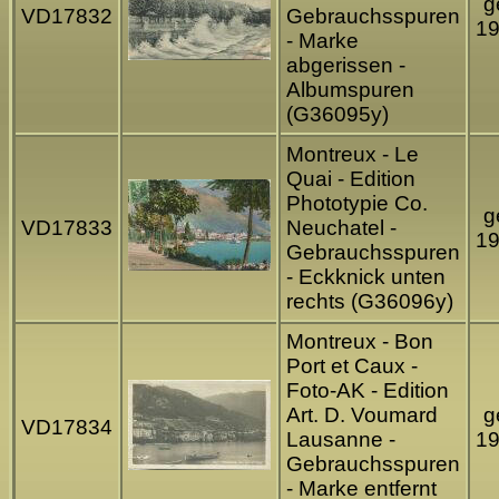
g
VD17832
Gebrauchsspuren
1
- Marke
abgerissen -
Albumspuren
(G36095y)
Montreux - Le
Quai - Edition
Phototypie Co.
g
VD17833
Neuchatel -
1
Gebrauchsspuren
- Eckknick unten
rechts (G36096y)
Montreux - Bon
Port et Caux -
Foto-AK - Edition
Art. D. Voumard
g
VD17834
Lausanne -
1
Gebrauchsspuren
- Marke entfernt