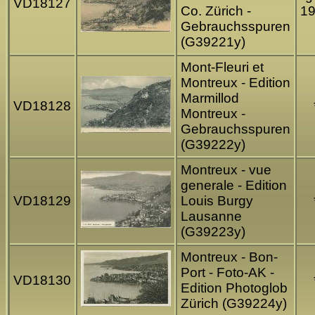
VD18127
Co. Zürich -
1
Gebrauchsspuren
(G39221y)
Mont-Fleuri et
Montreux - Edition
Marmillod
VD18128
Montreux -
Gebrauchsspuren
(G39222y)
Montreux - vue
generale - Edition
VD18129
Louis Burgy
Lausanne
(G39223y)
Montreux - Bon-
Port - Foto-AK -
VD18130
Edition Photoglob
Zürich (G39224y)