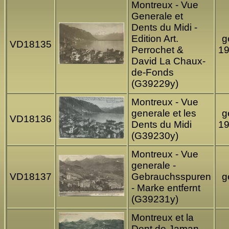
Montreux - Vue
Generale et
Dents du Midi -
Edition Art.
g
VD18135
Perrochet &
1
David La Chaux-
de-Fonds
(G39229y)
Montreux - Vue
generale et les
g
VD18136
Dents du Midi
1
(G39230y)
Montreux - Vue
generale -
VD18137
Gebrauchsspuren
g
- Marke entfernt
(G39231y)
Montreux et la
Dent de Jaman -