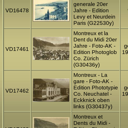
generale 20er
VD16478
Jahre - Edition
Levy et Neurdein
Paris (G22530y)
Montreux et la
Dent du Midi 20er
Jahre - Foto-AK -
g
VD17461
Edition Photoglob
1
Co. Zürich
(G30436y)
Montreux - La
gare - Foto-AK -
Edition Phototypie
g
VD17462
Co. Neuchatel -
1
Eckknick oben
links (G30437y)
Montreux et
Dents du Midi -