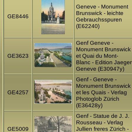
Geneve - Monument
Brunswick - leichte
GE8446
Gebrauchsspuren
(E62240)
Genf Geneve -
Monument Brunswick
GE3623
et Quai du Mont-
Blanc - Edition Jaeger
Geneve (E30947y)
Genf - Geneve -
Monument Brunswick
GE4257
et les Quais - Verlag
Photoglob Zürich
(E36428y)
Genf - Statue de J. J.
Rousseau - Verlag
GE5009
Jullien freres Zürich -