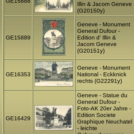
GE15888
Illin & Jacom Geneve
(G20150y)
Geneve - Monument
General Dufour -
GE15889
Edition d' Illin &
Jacom Geneve
(G20151y)
Geneve - Monument
GE16353
National - Eckknick
rechts (G22291y)
Geneve - Statue du
General Dufour -
Foto-AK 20er Jahre -
Edition Societe
GE16429
Graphique Neuchatel
- leichte