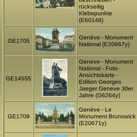
rückseitig
Klebepunkte
(E60148)
Genève - Monument
GE1705
National (E20667y)
Geneve - Monument
National - Foto-
Ansichtskarte -
GE14555
Edition Georges
Jaeger Geneve 30er
Jahre (G6264y)
Genève - Le
GE1709
Monument Brunswick
(E20671y)