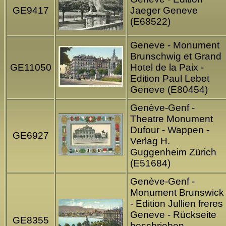
GE9417
Jaeger Geneve
(E68522)
Geneve - Monument
Brunschwig et Grand
GE11050
Hotel de la Paix -
Edition Paul Lebet
Geneve (E80454)
Genève-Genf -
Theatre Monument
Dufour - Wappen -
GE6927
Verlag H.
Guggenheim Zürich
(E51684)
Genève-Genf -
Monument Brunswick
- Edition Jullien freres
Geneve - Rückseite
GE8355
beschrieben -